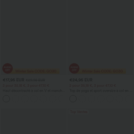
€17,95 EUR
€24,95 EUR
€29,95 EUR
2 pour 35,18 €, 3 pour 47,10 €
2 pour 35,18 €, 3 pour 47,10 €
Haut décontracté à col en V et manches
Top de yoga et sport oversize à col en V,
longues
manches courtes, technologie
+1
InstantCool, séchage rapide
Top Ventes