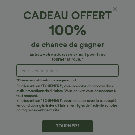
CADEAU OFFERT
T-shirt décontracté à col en V et manches
100%
courtes
4.3
(
81
)
de chance de gagner
€21,95 EUR
€25,95 EUR
2 For €35,18 EUR, 3 For €47,10 EUR
Entrez votre addresse e-mail pour faire
tourner la roue.*
*Nouveaux utilisateurs uniquement.
En cliquant sur "TOURNER !", vous acceptez de recevoir des e-
mails promotionnels d'Halara. Vous pouvez vous désabonner à
tout moment.
En cliquant sur "TOURNER !", vous indiquez avoir lu et accepté
les conditions générales d'Halara
,
les règles de l'activité
et notre
politique de confidentialité
.
TOURNER !