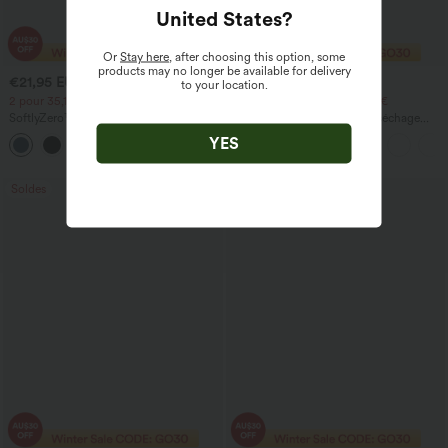
United States
?
Or
Stay here
, after choosing this option, some
products may no longer be available for delivery
€21,95 EUR
€30,95 EUR
€24,95 EUR
to your location.
2 pour 35,18 €, 3 pour 47,10 €
2 pour 35,18 €, 3 pour 47,10 €
SoftlyZero™ Shorts de yoga 2-en-1
Breezeful™ Top de travail à séchage
InstantCool, super taille haute, aérés, 5''
rapide — encolure ronde, manches
YES
+20
avec poches — longueur allongée
courtes, dos avec ouverture en forme de
goutte
Soldes