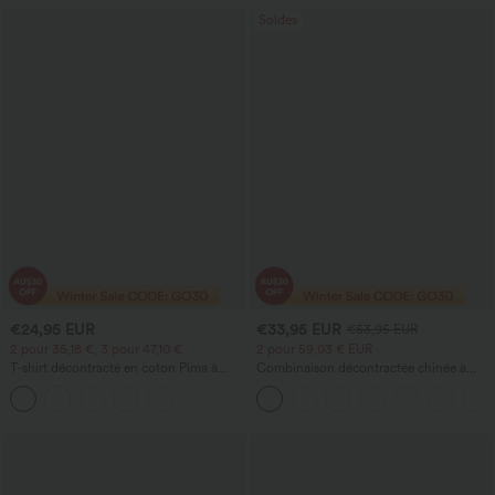
Soldes
€24,95 EUR
€33,95 EUR
€53,95 EUR
2 pour 35,18 €, 3 pour 47,10 €
2 pour 59,03 € EUR
T-shirt décontracté en coton Pima à
Combinaison décontractée chinée à
encolure bateau et manches courtes
bretelles réglables, fronces et jambes
larges, avec poches — facile comme
tout