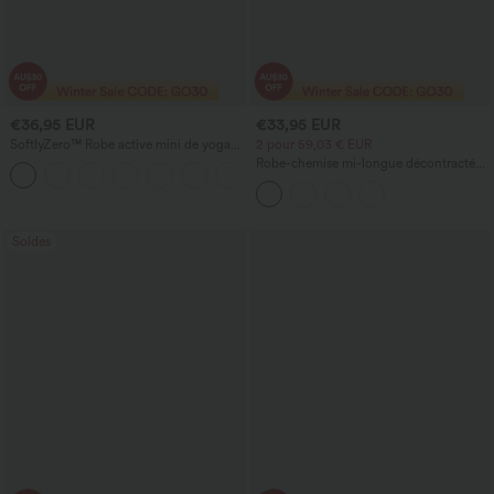
€36,95 EUR
€33,95 EUR
SoftlyZero™ Robe active mini de yoga
2 pour 59,03 € EUR
2-en-1 InstantCool, col rond aérien,
Robe-chemise mi-longue décontractée
+3
manches courtes, avec poches —
à col, mancherons, ceinturée, ourlet
Édition Easy Peezy
fendu incurvé et poches
Soldes