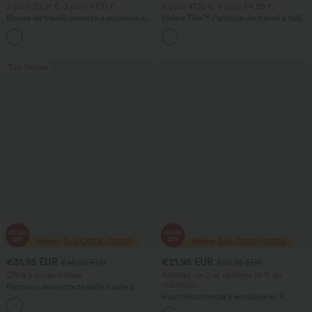
2 pour 35,18 €, 3 pour 47,10 €
2 pour 47,10 €, 3 pour 64,99 €
Blouse de travail oversize à encolure en
Halara Flex™ Pantalon de travail à taille
V, manches courtes, en tissu
haute, jambe large, avec poches, en
+1
anti‑froissage
maille gaufrée
Top Ventes
€31,95 EUR
€21,95 EUR
€45,95 EUR
€30,95 EUR
Offre à durée limitée
Achetez-en 2 et obtenez 10 % de
réduction
Pantalon décontracté taille haute à
jambe droite, effet lin, avec poches
Haut décontracté à encolure en V,
+4
manches courtes et fronces