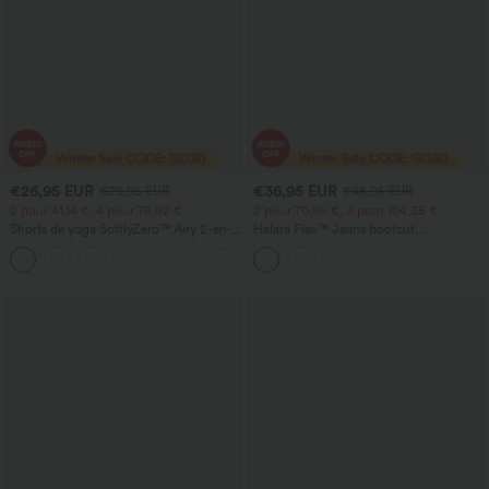
€26,95 EUR
€36,95 EUR
€29,95 EUR
€48,95 EUR
2 pour 41,14 €, 4 pour 76,92 €
2 pour 70,96 €, 3 pour 104,35 €
Shorts de yoga SoftlyZero™ Airy 2-en-1
Halara Flex™ Jeans bootcut
InstantCool, super taille haute, 7" avec
décontractés taille haute, effet délavé,
+23
poches
avec poches