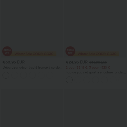
€30,95 EUR
€24,95 EUR
€36,95 EUR
Débardeur décontracté froncé à cordon
2 pour 35,18 €, 3 pour 47,10 €
avec œillets et soutien-gorge intégré
Top de yoga et sport à encolure ronde,
manches courtes, à fronces, effet
rafraîchissant au toucher - UPF50+