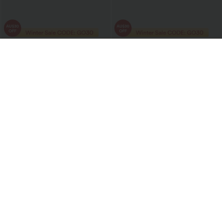
€39,95 EUR
€47,95 EUR
€58,95 EUR
€65,95 EUR
2 pour 70,96 €, 3 pour 104,35 €
Offre à durée limitée
Halara Flex™ Jean décontracté taille
Halara Flex™ jean décontracté taille
haute, jambe droite, délavé, avec poches
haute, large, avec poches, ourlet
+3
retroussé et effet délavé
Soldes