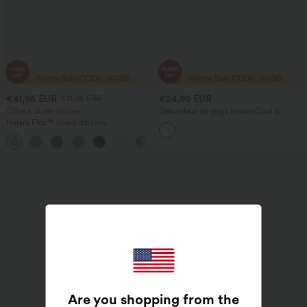
€41,95 EUR
€24,95 EUR
€71,95 EUR
Offre à durée limitée
Débardeur de yoga InstantCool à
encolure en U et ourlet arrondi –
Halara Flex™ Jeans délavés
UPF50+
décontractés, coupe baggy à jambe
+5
large, taille basse asymétrique, poches
zippées
Are you shopping from the