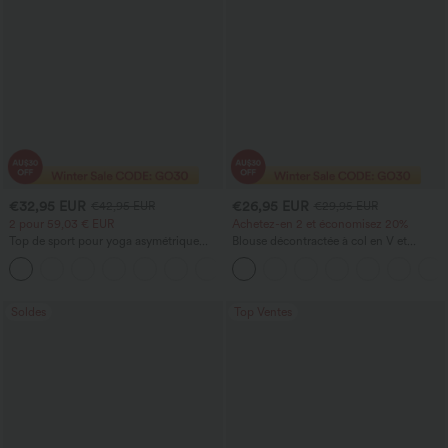
€32,95 EUR
€26,95 EUR
€42,95 EUR
€29,95 EUR
2 pour 59,03 € EUR
Achetez-en 2 et économisez 20%
Top de sport pour yoga asymétrique
Blouse décontractée à col en V et
(une épaule) à manches longues avec
manches courtes bouffantes
+3
ouverture pour le pouce, ourlet arrondi
haut-bas, séchage rapide, soutien-gorge
intégré.
Soldes
Top Ventes