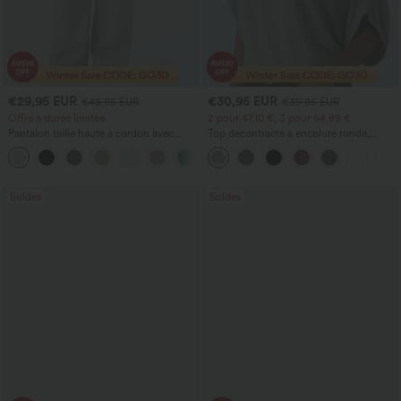
€29,95 EUR
€30,95 EUR
€48,95 EUR
€39,95 EUR
Offre à durée limitée
2 pour 47,10 €, 3 pour 64,99 €
Pantalon taille haute à cordon avec
Top décontracté à encolure ronde,
poches, jambe large et coupe ample,
manches chauve-souris et coupe ample
+15
style décontracté, effet lin
Soldes
Soldes