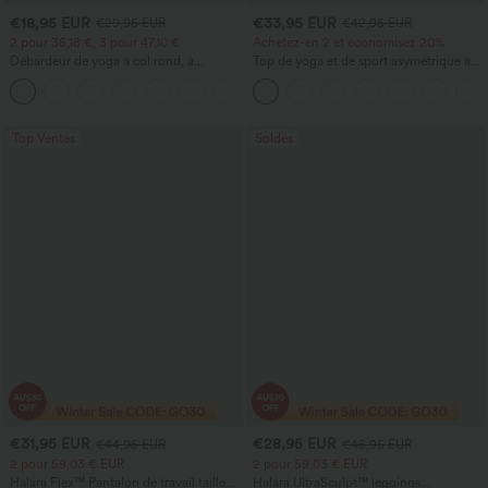
€18,95 EUR
€33,95 EUR
€29,95 EUR
€42,95 EUR
2 pour 35,18 €, 3 pour 47,10 €
Achetez-en 2 et économisez 20%
Débardeur de yoga à col rond, à
Top de yoga et de sport asymétrique à
fronces, effet rafraîchissant - UPF50+
une épaule, manches courtes, ourlet
+16
arrondi hi‑lo (plus court devant, plus
long derrière), à séchage rapide, avec
soutien‑gorge intégré
Top Ventes
Soldes
€31,95 EUR
€28,95 EUR
€44,95 EUR
€45,95 EUR
2 pour 59,03 € EUR
2 pour 59,03 € EUR
Halara Flex™ Pantalon de travail taille
Halara UltraSculpt™ leggings