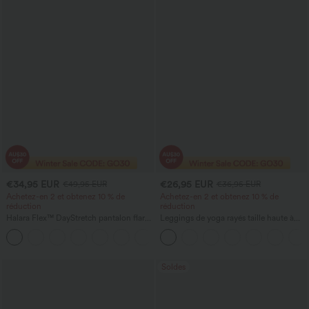
€34,95 EUR
€26,95 EUR
€49,95 EUR
€36,95 EUR
Achetez-en 2 et obtenez 10 % de
Achetez-en 2 et obtenez 10 % de
réduction
réduction
Halara Flex™ DayStretch pantalon flare
Leggings de yoga rayés taille haute à
de travail, taille mi-haute, poche latérale
cordon de serrage avec poches
+12
zippée
Soldes