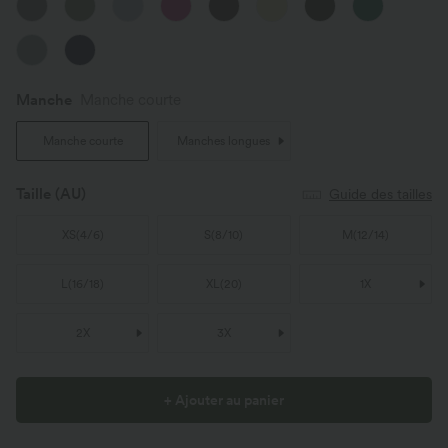
Manche
Manche courte
Manche courte
Manches longues
Taille
(AU)
Guide des tailles
XS
(
4/6
)
S
(
8/10
)
M
(
12/14
)
L
(
16/18
)
XL
(
20
)
1X
2X
3X
+ Ajouter au panier