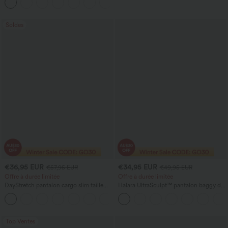
+7
Soldes
€36,95 EUR
€34,95 EUR
€57,95 EUR
€49,95 EUR
Offre à durée limitée
Offre à durée limitée
DayStretch pantalon cargo slim taille
Halara UltraSculpt™ pantalon baggy de
haute, poches zippées, uni
yoga taille haute à effet gainant pour le
+10
ventre, à rayures color block, avec
poches
Top Ventes