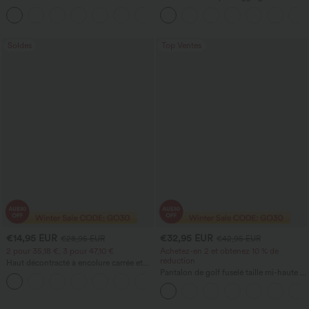
haute sculptant la silhouette, gainant la
d'entraînement taille haute — fronces
+10
taille, avec poches, jambe large en
liftantes pour le fessier, maintien gainant
micro-gaufre
du ventre et poche
Soldes
Top Ventes
€14,95 EUR
€32,95 EUR
€28,95 EUR
€42,95 EUR
2 pour 35,18 €, 3 pour 47,10 €
Achetez-en 2 et obtenez 10 % de
réduction
Haut décontracté à encolure carrée et
manches courtes
Pantalon de golf fuselé taille mi-haute à
+10
cordon, ourlet incurvé, séchage rapide,
avec poches — UPF40+