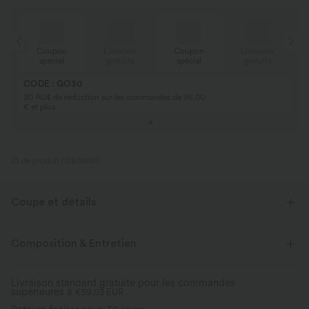
Coupon
Livraison
Coupon
Livraison
spécial
gratuite
spécial
gratuite
CODE : GO30
30 AU$ de réduction sur les commandes de 95,00
€ et plus
ID de produit 02808095
Coupe et détails
Coupe ample
Col V
Décontracté
Composition & Entretien
Longueur tunique
Manches courtes
Livraison standard gratuite pour les commandes
supérieures à
Élasticité quatre directions
€59,03 EUR