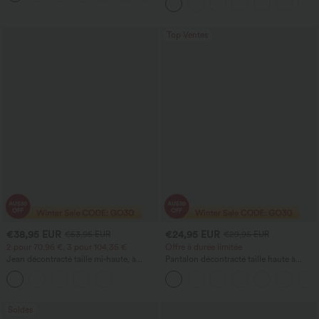
Top Ventes
€38,95 EUR
€24,95 EUR
€53,95 EUR
€29,95 EUR
2 pour 70,96 €, 3 pour 104,35 €
Offre à durée limitée
Jean décontracté taille mi‑haute, à
Pantalon décontracté taille haute à
cordon de serrage, avec poches
cordon, coupe large en mélange de lin,
avec poches
Soldes