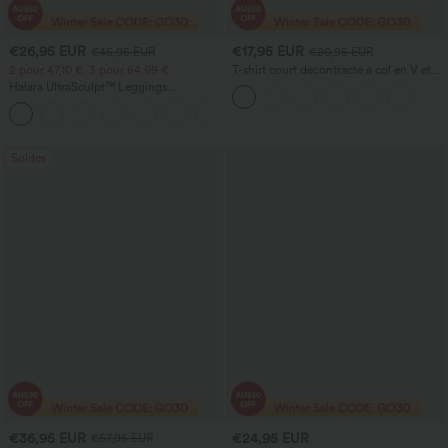
€26,95 EUR
€17,95 EUR
€45,95 EUR
€20,95 EUR
2 pour 47,10 €, 3 pour 64,99 €
T-shirt court décontracté à col en V et
manches courtes
Halara UltraSculpt™ Leggings
d'entraînement sculptants taille haute,
+16
effet ventre plat, avec poche
Soldes
€36,95 EUR
€24,95 EUR
€57,95 EUR