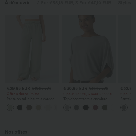
À découvrir
2 For €35,18 EUR, 3 For €47,10 EUR
Styles S
€29,95 EUR
€30,95 EUR
€32,95
€48,95 EUR
€39,95 EUR
Offre à durée limitée
2 pour 47,10 €, 3 pour 64,99 €
2 pour 47
Pantalon taille haute à cordon
Top décontracté à encolure
Pantalon 
avec poches, jambe large et
ronde, manches chauve-souris
DayStretch
+15
coupe ample, style décontracté,
et coupe ample
poches et
effet lin
Nos offres