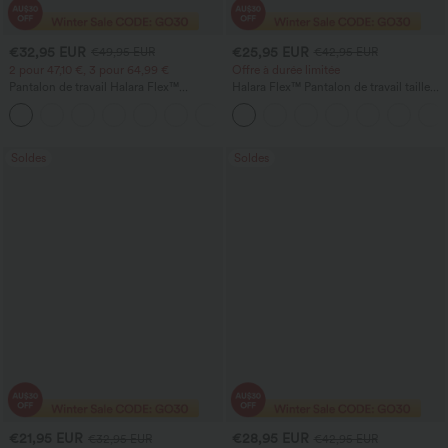
€32,95 EUR
€25,95 EUR
€49,95 EUR
€42,95 EUR
2 pour 47,10 €, 3 pour 64,99 €
Offre à durée limitée
Pantalon de travail Halara Flex™
Halara Flex™ Pantalon de travail taille
DayStretch à taille haute, avec poches et
haute avec poche latérale arrière et
+24
coupe droite
légère coupe évasée
Soldes
Soldes
€21,95 EUR
€28,95 EUR
€32,95 EUR
€42,95 EUR