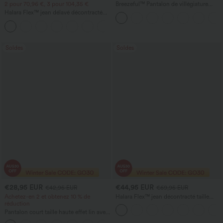
2 pour 70,96 €, 3 pour 104,35 €
Breezeful™ Pantalon de villégiature
taille haute à effet croisé, séchage
Halara Flex™ jean délavé décontracté
rapide, avec poches
taille haute à poches, coupe baggy à
+2
jambe large
Soldes
Soldes
€28,95 EUR
€44,95 EUR
€42,95 EUR
€69,95 EUR
Achetez-en 2 et obtenez 10 % de
Halara Flex™ jean décontracté taille
réduction
basse, poches zippées, délavé, coupe
baggy à jambe large
Pantalon court taille haute effet lin avec
poche zippée