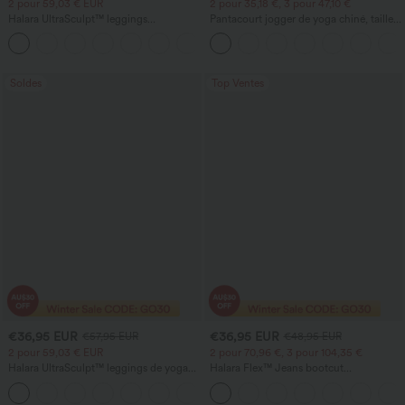
2 pour 59,03 € EUR
2 pour 35,18 €, 3 pour 47,10 €
Halara UltraSculpt™ leggings
Pantacourt jogger de yoga chiné, taille
d'entraînement taille haute — fronces
haute, à fronces, avec poches.
+12
liftantes pour le fessier, maintien gainant
du ventre et poche
Soldes
Top Ventes
€36,95 EUR
€36,95 EUR
€57,95 EUR
€48,95 EUR
2 pour 59,03 € EUR
2 pour 70,96 €, 3 pour 104,35 €
Halara UltraSculpt™ leggings de yoga
Halara Flex™ Jeans bootcut
taille haute, gainants avec contrôle du
décontractés taille haute, effet délavé,
+11
ventre, coupe bootcut, à poches
avec poches