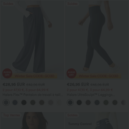
Soldes
Soldes
€28,95 EUR
€26,95 EUR
€42,95 EUR
€45,95 EUR
2 pour 47,10 €, 3 pour 64,99 €
2 pour 47,10 €, 3 pour 64,99 €
Halara Flex™ Pantalon de travail à taille
Halara UltraSculpt™ Leggings
haute, jambe large, avec poches, en
d'entraînement sculptants taille haute,
+21
maille gaufrée
effet ventre plat, avec poche
Top Ventes
Soldes