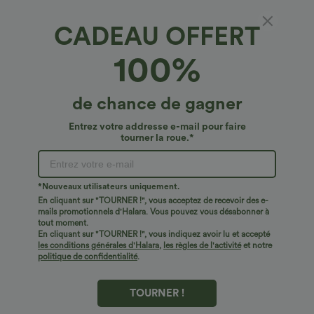
CADEAU OFFERT
100%
de chance de gagner
Entrez votre addresse e-mail pour faire
tourner la roue.*
Oops!
Nous ne semblons pas pouvoir trouver la page que
*Nouveaux utilisateurs uniquement.
vous recherchez.
En cliquant sur "TOURNER !", vous acceptez de recevoir des e-
mails promotionnels d'Halara. Vous pouvez vous désabonner à
tout moment.
Acheter plus
En cliquant sur "TOURNER !", vous indiquez avoir lu et accepté
les conditions générales d'Halara
,
les règles de l'activité
et notre
politique de confidentialité
.
TOURNER !