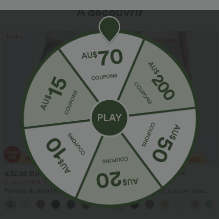
À découvrir
Soldes
Soldes
€32,95 EUR
€29,95 EUR
€49,95 EUR
€48,95 EUR
2 pour 47,10 €, 3 pour 64,99 €
Offre à durée limitée
Pantalon de travail Halara Flex™
Pantalon taille haute à cordon avec
DayStretch à taille haute, avec poches et
poches, jambe large et coupe ample,
+24
coupe droite
style décontracté, effet lin