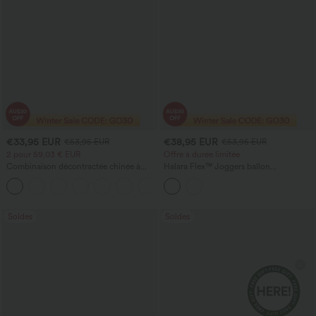
€33,95 EUR
€38,95 EUR
€53,95 EUR
€53,95 EUR
2 pour 59,03 € EUR
Offre à durée limitée
Combinaison décontractée chinée à
Halara Flex™ Joggers ballon
bretelles réglables, fronces et jambes
décontractés en jean, taille mi-haute,
+9
larges, avec poches — facile comme
avec poches
tout
Soldes
Soldes