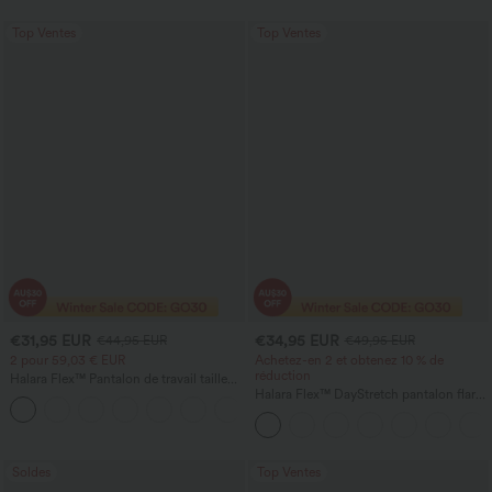
Top Ventes
Top Ventes
€31,95 EUR
€34,95 EUR
€44,95 EUR
€49,95 EUR
2 pour 59,03 € EUR
Achetez-en 2 et obtenez 10 % de
réduction
Halara Flex™ Pantalon de travail taille
haute sculptant la silhouette, gainant la
Halara Flex™ DayStretch pantalon flare
+10
taille, avec poches, jambe large en
de travail, taille mi-haute, poche latérale
micro-gaufre
zippée
Soldes
Top Ventes