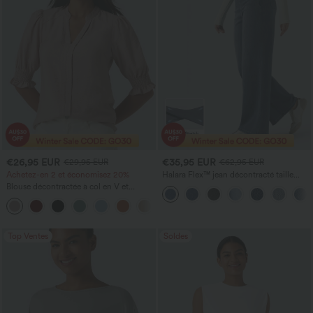
€26,95 EUR
€35,95 EUR
€29,95 EUR
€62,95 EUR
Achetez-en 2 et économisez 20%
Halara Flex™ jean décontracté taille
haute à effet gainant, coupe large, avec
Blouse décontractée à col en V et
poches
manches courtes bouffantes
Top Ventes
Soldes