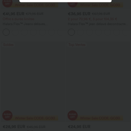
€41,95 EUR
€36,95 EUR
€71,95 EUR
€57,95 EUR
Offre à durée limitée
2 pour 70,96 €, 3 pour 104,35 €
Halara Flex™ Jeans délavés
Halara Flex™ jean délavé décontracté
décontractés, coupe baggy à jambe
taille haute à poches, coupe baggy à
+5
large, taille basse asymétrique, poches
jambe large
zippées
Soldes
Top Ventes
€28,95 EUR
€24,95 EUR
€45,95 EUR