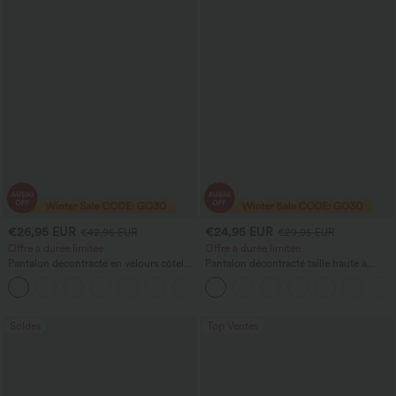
€26,95 EUR
€24,95 EUR
€42,95 EUR
€29,95 EUR
Offre à durée limitée
Offre à durée limitée
Pantalon décontracté en velours côtelé,
Pantalon décontracté taille haute à
taille mi-haute, poche zippée
cordon, coupe large en mélange de lin,
+4
avec poches
Soldes
Top Ventes