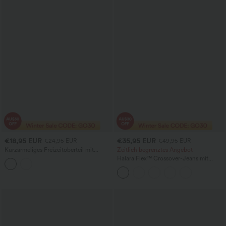
€18,95 EUR
€35,95 EUR
€24,95 EUR
€49,95 EUR
Kurzärmeliges Freizeitoberteil mit
Zeitlich begrenztes Angebot
Rundhalsausschnitt
Halara Flex™ Crossover-Jeans mit
hoher Taille, Bauchkontrolle, weitem
Bein und Taschen