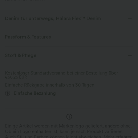
PRODUKT ID: 02715368
Denim für unterwegs, Halara Flex™ Denim
Sieht aus wie Denim, fühlt sich an wie Athleisure. Halara Flex™ Denim
gibt dir die Dehnbarkeit und Weichheit, die du brauchst, um dich
Passform & Features
uneingeschränkt bewegen zu können.
flacher Bund
Gesäßtaschen
Vordertasche
Stoff & Pflege
Vier-Wege-Stretch
weich
dekorative Knöpfe
überziehen
lässig
7/8-Länge
bequem wie Leggings
Leichtgewichtig
Kostenloser Standardversand bei einer Bestellung über
€60,26 EUR
mit hohem Bund
weites Bein
Normale Passform
Einfache Rückgabe innerhalb von 30 Tagen
Einfache Bezahlung
Einige Artikel werden mit Markenlogo geliefert, andere ohne.
Ob ein Logo enthalten ist, kann je nach Produkt variieren.
Auch Stil und Farben können leicht abweichen.
Mehr erfahren