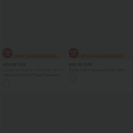
€24,95 EUR
€42,95 EUR
2 Stück für 41,99 €, 4 Stück für 78,51 €
Halara Flex™ Jeans mit hoher Taille,
Bauchkontrolle, weitem Bein und
Halara UltraSculpt™ Biker-Shorts mit
Taschen
hoher Taille, bauchformend (Tummy
+11
Control), mit Seitentasche für Training,
5''