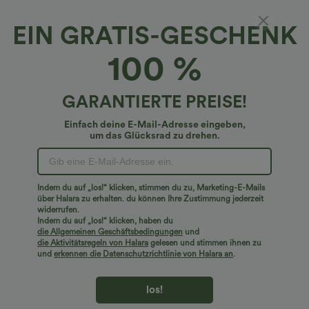
Wähle die Größe aus
(AU)
Größentabelle
EIN GRATIS-GESCHENK
XS
(
4/6
)
S
(
8/10
)
M
(
12/14
)
100 %
L
(
16/18
)
XL
(
20
)
GARANTIERTE PREISE!
+ In den Warenkorb
Einfach deine E-Mail-Adresse eingeben,
um das Glücksrad zu drehen.
Mehr zum Verlieben
Ähnliche Kleidungsstile
Indem du auf „los!“ klicken, stimmen du zu, Marketing-E-Mails
über Halara zu erhalten. du können Ihre Zustimmung jederzeit
widerrufen.
Indem du auf „los!“ klicken, haben du
die Allgemeinen Geschäftsbedingungen
und
die Aktivitätsregeln von Halara
gelesen und stimmen ihnen zu
und
erkennen die Datenschutzrichtlinie von Halara an
.
los!