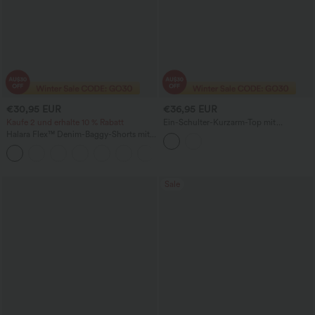
€30,95 EUR
€36,95 EUR
Kaufe 2 und erhalte 10 % Rabatt
Ein-Schulter-Kurzarm-Top mit
abgerundetem High-Low-Saum,
Halara Flex™ Denim-Baggy-Shorts mit
integriertem BH, gepunktet, lässig
hoher Taille (4'') und Taschen
Sale