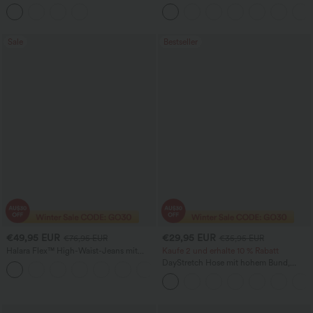
Weitbein-Hose, schnelltrocknend, mit
Bauchkontrolle, weitem Bein und
Taschen
Taschen
Sale
Bestseller
€49,95 EUR
€29,95 EUR
€76,95 EUR
€35,95 EUR
Halara Flex™ High-Waist-Jeans mit
Kaufe 2 und erhalte 10 % Rabatt
Taschen, vorgewaschen, lässig, mit
DayStretch Hose mit hohem Bund,
+2
weitem Bein
Barrel-Leg und Taschen