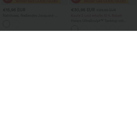
€15,95 EUR
€30,95 EUR
€39,95 EUR
Nahtloses, fließendes Jacquard-
Kaufe 2 und erhalte 10 % Rabatt
Sporttop mit Sweetheart-Ausschnitt
Halara UltraSculpt™ Tanktop mit
und langen Ärmeln
Rundhalsausschnitt und
geschwungenem Saum
€32,95 EUR
€30,95 EUR
€39,95 EUR
2 Stück für 60,25 €
Kaufe 2 und erhalte 10 % Rabatt