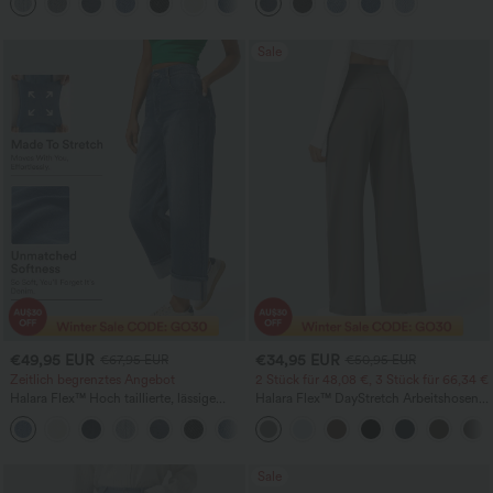
+5
Baggy-Stil, weitem Bein, gewaschen,
Jeans
lässig
Sale
€49,95 EUR
€34,95 EUR
€67,95 EUR
€50,95 EUR
Zeitlich begrenztes Angebot
2 Stück für 48,08 €, 3 Stück für 66,34 €
Halara Flex™ Hoch taillierte, lässige
Halara Flex™ DayStretch Arbeitshosen
Jeans mit Taschen, umgekrempeltem
mit hoher Taille, Taschen und geradem
+1
Saum, weitem Bein und verwaschenem
Bein
Finish
Sale