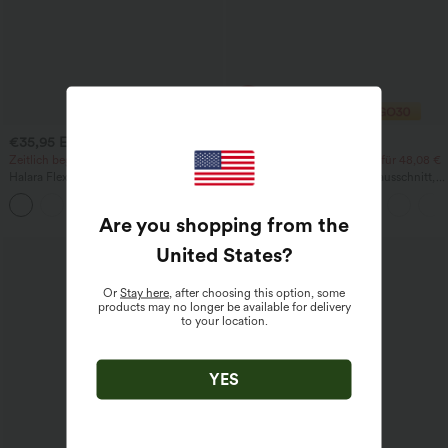
€35,95 EUR
€24,95 EUR
€59,95 EUR
€27,95 EUR
Zeitlich begrenztes Angebot
2 Stück für 35,91 €, 3 Stück für 48,08 €
Halara Flex™ hoch geschnittene,
Yoga-Tanktop mit Rundhalsausschnitt,
einfarbige Arbeitshose mit Taschen und
Racerback und Raffung
+8
schmal zulaufenden Beinen
Are you shopping from the
United States
?
Or
Stay here
, after choosing this option, some
products may no longer be available for delivery
to your location.
YES