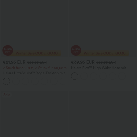
€21,95 EUR
€39,95 EUR
€26,95 EUR
€53,95 EUR
2 Stück für 35,91 €, 3 Stück für 48,08 €
Halara Flex™ High Waist Hose mit
Taschen und geradem Bein aus Crêpe-
Halara UltraSculpt™ Yoga-Tanktop mit
Stoff für die Arbeit
doppelten Trägern und gedrehtem
+11
Rückendesign
Sale