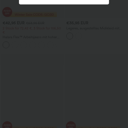
€42,95 EUR
€35,95 EUR
€53,95 EUR
2 Stück für 72,42 €, 3 Stück für 106,50
Legeres, ausgestelltes Midikleid mit
€
Stehkragen, kurzen Ärmeln und Taschen
Halara Flex™ Arbeitsjeans mit hoher
Taille, Taschen, weitem Bein und
lockerem Schnitt