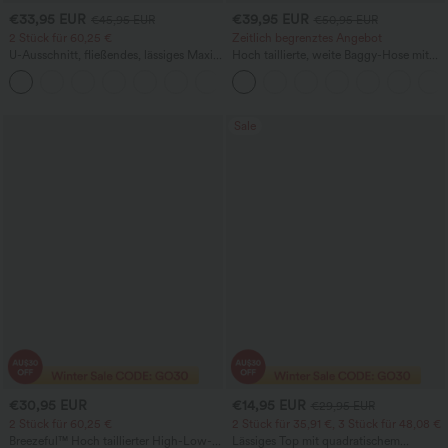
€33,95 EUR
€39,95 EUR
€45,95 EUR
€50,95 EUR
2 Stück für 60,25 €
Zeitlich begrenztes Angebot
U-Ausschnitt, fließendes, lässiges Maxi-
Hoch taillierte, weite Baggy-Hose mit
Tankkleid
Taschen im Hahnentritt-Karo – lässige
+11
Freizeithose
Sale
€30,95 EUR
€14,95 EUR
€29,95 EUR
2 Stück für 60,25 €
2 Stück für 35,91 €, 3 Stück für 48,08 €
Breezeful™ Hoch taillierter High-Low-
Lässiges Top mit quadratischem