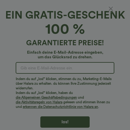
EIN GRATIS-GESCHENK
Alloy Irregular Rectangular Pendant Necklace
100 %
€14,95 EUR
GARANTIERTE PREISE!
Einfach deine E-Mail-Adresse eingeben,
um das Glücksrad zu drehen.
Indem du auf „los!“ klicken, stimmen du zu, Marketing-E-Mails
über Halara zu erhalten. du können Ihre Zustimmung jederzeit
widerrufen.
Indem du auf „los!“ klicken, haben du
die Allgemeinen Geschäftsbedingungen
und
die Aktivitätsregeln von Halara
gelesen und stimmen ihnen zu
und
erkennen die Datenschutzrichtlinie von Halara an
.
los!