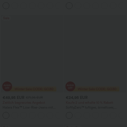
Volant 2-in-1, fließender,
Ausschnitt und kurzen Ärmeln
+8
schnelltrocknender, lässiger Maxi-Rock
(Regular-Fit)
Sale
€49,95 EUR
€24,95 EUR
€71,95 EUR
Zeitlich begrenztes Angebot
Kaufe 2 und erhalte 10 % Rabatt
Halara Flex™ Low-Rise-Jeans mit
SoftlyZero™ luftiges, ärmelloses,
Reißverschlusstaschen und Barrel-Leg -
gerafftes figurbetontes Mini-Partykleid
lässige Alltagsjeans
mit Rundhalsausschnitt und InstantCool