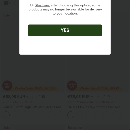
mit Taschen und aufgekrempeltem
Or
Stay here
, after choosing this option, some
Saum
products may no longer be available for delivery
to your location.
Sale
Bestseller
YES
€32,95 EUR
€35,95 EUR
€53,95 EUR
€50,95 EUR
2 Stück für 60,25 €
Kaufe 2 und erhalte 10 % Rabatt
Halara Flex™ High-Waisted-Jeans mit
Halara Flex™ DayStretch Hose mit
Crossover-Tasche, gewaschener Used-
mittlerer Bundhöhe, seitlicher
+1
Look, lässiger Schnitt
Reißverschlusstasche und
Work‑Flare‑Schnitt
Sale
Bestseller