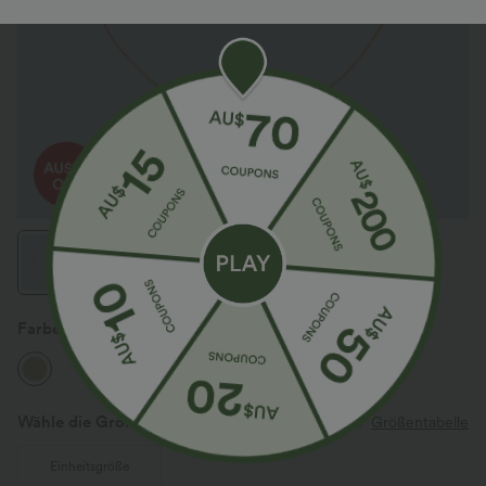
Farbe
Gold
Wähle die Größe aus
(AU)
Größentabelle
Einheitsgröße