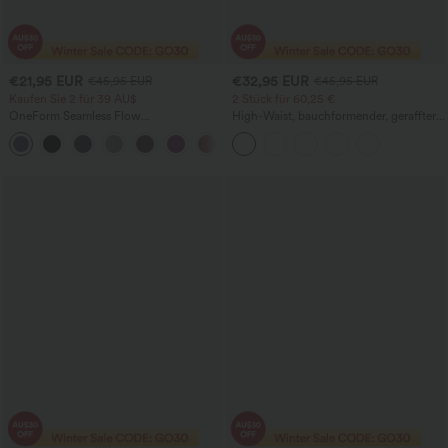
€21,95 EUR
€32,95 EUR
€45,95 EUR
€45,95 EUR
Kaufen Sie 2 für 39 AU$
2 Stück für 60,25 €
OneForm Seamless Flow
High-Waist, bauchformender, geraffter
hochgeschnittene, geraffte, einfarbige
Midirock mit geschwungenem Saum, 2-
Leggings
in-1 Fleece/PU, lässig