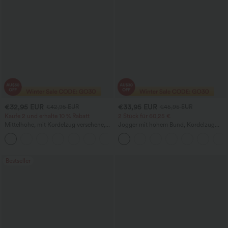
€32,95 EUR
€33,95 EUR
€42,95 EUR
€45,95 EUR
Kaufe 2 und erhalte 10 % Rabatt
2 Stück für 60,25 €
Mittelhohe, mit Kordelzug versehene,
Jogger mit hohem Bund, Kordelzug
schnelltrocknende Golfhose mit schmal
und Raffung, schmal zulaufend,
+2
zulaufendem Schnitt, abgerundetem
schnelltrocknend mit kühlendem Griff,
Saum und Taschen – UPF 40+
mit Taschen - UPF40+
Bestseller