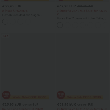
€33,95 EUR
€39,95 EUR
€59,95 EUR
2 Stück für 60,25 €
2 Stück für 72,42 €, 3 Stück für 106,50
€
Hemdblusenkleid mit Kragen,
Kappenärmeln, Taillengürtel,
Halara Flex™ Jeans mit hoher Taille,
geschwungenem Schlitzsaum, Midi-
Taschen, geradem Bein und Used-Look
Länge und Taschen
Sale
€26,95 EUR
€38,95 EUR
€44,95 EUR
€53,95 EUR
Kaufe 2 und erhalte 10 % Rabatt
2 Stück für 72,42 €, 3 Stück für 106,50