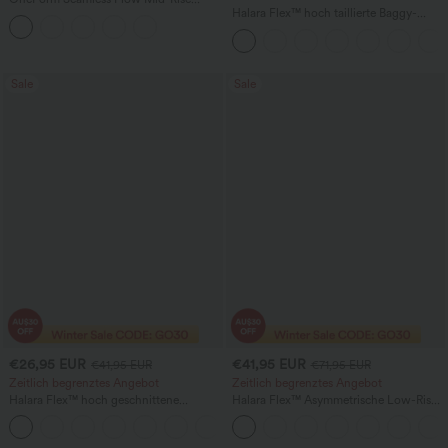
Yoga-Leggings - mittelhoher Bund,
Halara Flex™ hoch taillierte Baggy-
bauchformend und mit Po-Lifting-
Jeans mit Taschen, weitem Bein,
Effekt
stonewashed, lässig
Sale
Sale
€26,95 EUR
€41,95 EUR
€41,95 EUR
€71,95 EUR
Zeitlich begrenztes Angebot
Zeitlich begrenztes Angebot
Halara Flex™ hoch geschnittene
Halara Flex™ Asymmetrische Low-Rise-
Arbeitshose mit Gesäßtasche und leicht
Jeans mit Reißverschlusstaschen,
+13
ausgestelltem Bein
Baggy-Stil, weitem Bein, gewaschen,
lässig