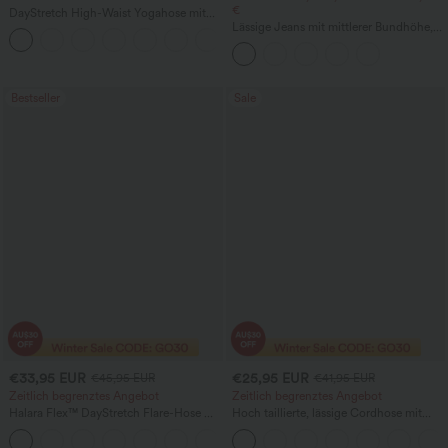
€
DayStretch High-Waist Yogahose mit
hohem Bund, Bauchstütze, weitem Bein,
Lässige Jeans mit mittlerer Bundhöhe,
+6
lässiger Passform und Taschen
Kordelzug und Taschen
Bestseller
Sale
€33,95 EUR
€25,95 EUR
€45,95 EUR
€41,95 EUR
Zeitlich begrenztes Angebot
Zeitlich begrenztes Angebot
Halara Flex™ DayStretch Flare-Hose mit
Hoch taillierte, lässige Cordhose mit
hohem Bund und Taschen für die Arbeit
Taschen, geradem Bein und weitem,
+13
baggy-inspiriertem Schnitt aus