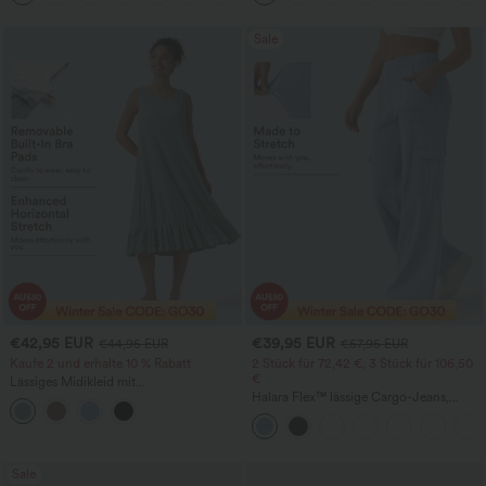
flauschigem Cord
Sale
€42,95 EUR
€39,95 EUR
€44,95 EUR
€57,95 EUR
Kaufe 2 und erhalte 10 % Rabatt
2 Stück für 72,42 €, 3 Stück für 106,50
€
Lässiges Midikleid mit
Rundhalsausschnitt, integriertem BH,
Halara Flex™ lässige Cargo-Jeans,
ärmellos und Rüschensaum
mittelhoher Bund, gerades Bein, mit
Taschen
Sale