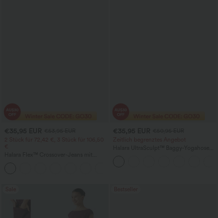
€35,95 EUR
€35,95 EUR
€53,95 EUR
€50,95 EUR
2 Stück für 72,42 €, 3 Stück für 106,50
Zeitlich begrenztes Angebot
€
Halara UltraSculpt™ Baggy-Yogahose
Halara Flex™ Crossover-Jeans mit
mit hohem Bund, Bauchkontrolle,
hohem Bund, taillenformend, lässigem
Color-Block-Streifen und Taschen
+1
geradem Bein und Taschen
Sale
Bestseller