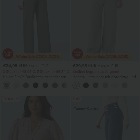
€34,95 EUR
€29,95 EUR
€50,95 EUR
€48,95 EUR
2 Stück für 48,08 €, 3 Stück für 66,34 €
Zeitlich begrenztes Angebot
Halara Flex™ DayStretch Arbeitshosen
Hochtaillierte Hose mit Kordelzug und
mit hoher Taille, Taschen und geradem
Taschen, weitem Bein, lässig und locker
+24
Bein
in Leinenoptik
Bestseller
Sale