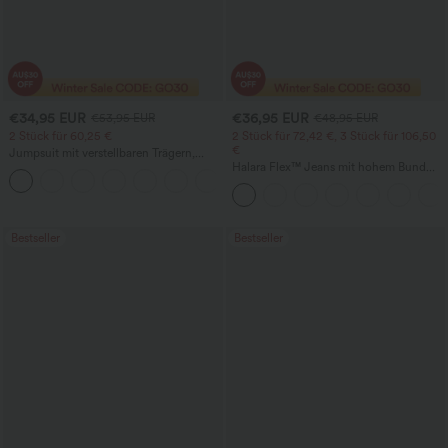
€34,95 EUR
€36,95 EUR
€53,95 EUR
€48,95 EUR
2 Stück für 60,25 €
2 Stück für 72,42 €, 3 Stück für 106,50
€
Jumpsuit mit verstellbaren Trägern,
gerafftem Detail, weitem Bein und
Halara Flex™ Jeans mit hohem Bund
+9
meliertem Stoff, lässig, mit Taschen -
und Taschen, gewaschener, lässiger
Easy Peezy
Bootcut
Bestseller
Bestseller