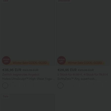
Sale
Bestseller
€35,95 EUR
€26,95 EUR
€59,95 EUR
€29,95 EUR
Zeitlich begrenztes Angebot
2 Stück für 41,99 €, 4 Stück für 78,51 €
Halara UltraSculpt™ High-Waist Yoga-
SoftlyZero™ Airy, superhoch
Flare-Leggings mit gerafftem Po-Lift,
geschnittene 2-in-1 InstantCool Yoga-
Bauchkontrolle, formender Passform
Shorts 7" mit Taschen
und Taschen
Sale