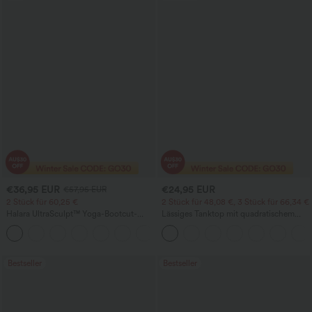
€36,95 EUR
€24,95 EUR
€57,95 EUR
2 Stück für 60,25 €
2 Stück für 48,08 €, 3 Stück für 66,34 €
Halara UltraSculpt™ Yoga-Bootcut-
Lässiges Tanktop mit quadratischem
Leggings mit hoher Taille,
Ausschnitt und integriertem BH,
+11
bauchformender Unterstützung und
Körbchengrößen B-E
Tasche
Bestseller
Bestseller