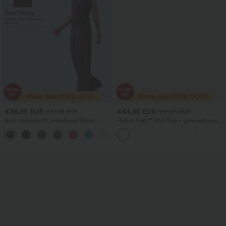
€36,95 EUR
€44,95 EUR
€57,95 EUR
€59,95 EUR
Boot-Ausschnitt, ärmelloser Work-
Halara Flex™ Mid-Rise – gewaschene,
Jumpsuit mit seitlicher Bindung,
lässige Baggy-Jeans mit weitem Bein
+8
kühlender Cool-Touch-Effekt, gestreift
und Taschen
und mit Taschen – Easy Peezy Edition