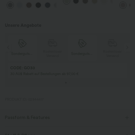
Arbeitshosen mit hoher Taille,
Bein, lässig und locker in
und kurz
+24
Taschen und geradem Bein
Leinenoptik
Unsere Angebote
er
Kostenloser
Kostenloser
Sondergutschein
Sondergutschein
Versand
Versand
CODE: GO30
30 AU$ Rabatt auf Bestellungen ab 97,00 €
PRODUKT ID: 02944417
Passform & Features
lässig