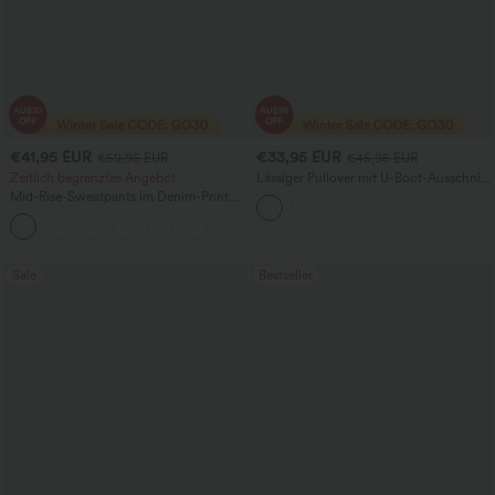
€41,95 EUR
€33,95 EUR
€59,95 EUR
€45,95 EUR
Zeitlich begrenztes Angebot
Lässiger Pullover mit U-Boot-Ausschnitt
und Fledermausärmeln.
Mid-Rise-Sweatpants im Denim-Print
aus French Terry, lässig, mit Taschen
Sale
Bestseller