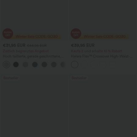
€31,95 EUR
€39,95 EUR
€44,95 EUR
Zeitlich begrenztes Angebot
Kaufe 2 und erhalte 10 % Rabatt
Hoch taillierte, gerade geschnittene,
Halara Flex™ Crossover High-Waist-
legere Leinen-Optik-Hose mit Taschen
Denim-Bermuda mit Bauchkontrolle,
+4
lässigem Baggy-Schnitt und Taschen
Bestseller
Bestseller