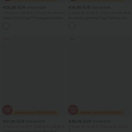
€26,95 EUR
€18,95 EUR
€45,95 EUR
€29,95 EUR
2 Stück für 48,08 €, 3 Stück für 66,34 €
2 Stück für 35,91 €, 3 Stück für 48,08 €
Halara UltraSculpt™ hochgeschnittene,
Rundhals, gerafftes Yoga-Tanktop mit
bauchformende Trainingsleggings mit
Cool-Touch-Effekt – UPF50+
+16
Tasche
Sale
Sale
€21,95 EUR
€36,95 EUR
€36,95 EUR
€57,95 EUR
2 Stück für 35,91 €, 3 Stück für 48,08 €
2 Stück für 72,42 €, 3 Stück für 106,50
€
OneForm Seamless Flow Mid-Rise