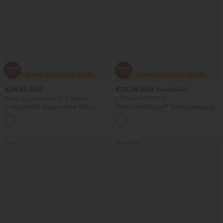
€24,95 EUR
€29,95 EUR
€44,95 EUR
Kaufe 2 und erhalte 10 % Rabatt
2 Stück für 60,25 €
U-Ausschnitt, abgerundeter Saum,
Halara UltraSculpt™ Trainingsleggings
InstantCool Yoga-Trägertop – UPF50+
mit hohem Bund – raffende Push-up-
Po-Form, Bauchkontrolle, Taschen und
formende Passform
Sale
Bestseller