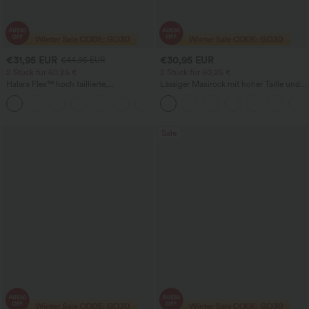
€31,95 EUR
€30,95 EUR
€44,95 EUR
2 Stück für 60,25 €
2 Stück für 60,25 €
Halara Flex™ hoch taillierte,
Lässiger Maxirock mit hoher Taille und
figurformende Arbeitshose, die die Taille
Kordelzug in Leinenoptik
+10
schmaler wirken lässt, mit Taschen,
weitem Bein und Mikro-Waffelstruktur
Sale