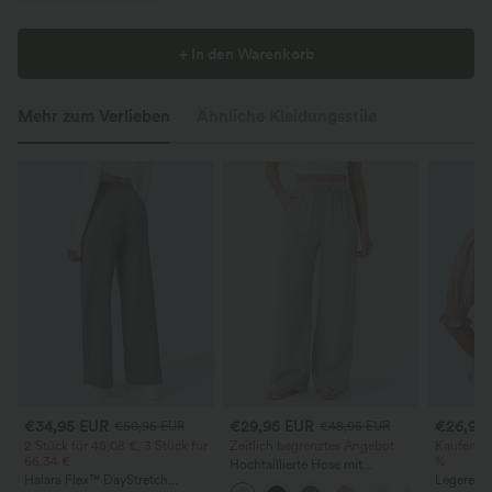
+ In den Warenkorb
Mehr zum Verlieben
Ähnliche Kleidungsstile
€34,95 EUR
€29,95 EUR
€26,95
€50,95 EUR
€48,95 EUR
2 Stück für 48,08 €, 3 Stück für
Zeitlich begrenztes Angebot
Kaufen Si
66,34 €
%
Hochtaillierte Hose mit
Halara Flex™ DayStretch
Kordelzug und Taschen, weitem
Legere Bl