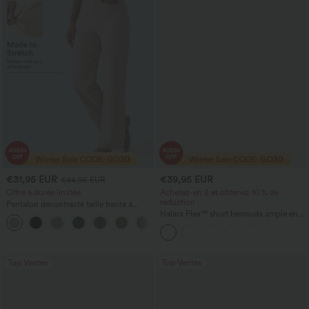
€31,95 EUR
€39,95 EUR
€44,95 EUR
Offre à durée limitée
Achetez-en 2 et obtenez 10 % de
réduction
Pantalon décontracté taille haute à
jambe droite, effet lin, avec poches
Halara Flex™ short bermuda ample en
+4
denim, taille haute croisée avec effet
gainant sur le ventre, avec poches.
Top Ventes
Top Ventes