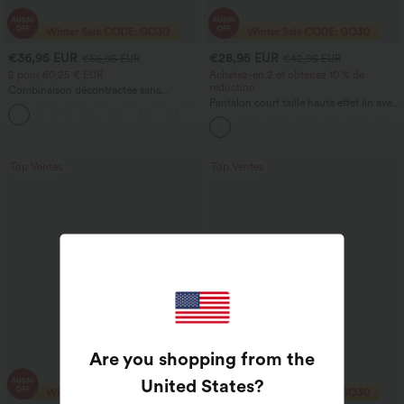
€36,95 EUR
€28,95 EUR
€66,95 EUR
€42,95 EUR
2 pour 60,25 € EUR
Achetez-en 2 et obtenez 10 % de
réduction
Combinaison décontractée sans
manches à dos en U avec poches
Pantalon court taille haute effet lin avec
+10
poche zippée
Top Ventes
Top Ventes
Are you shopping from the
United States
?