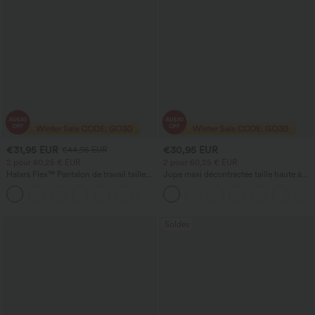
€31,95 EUR
€30,95 EUR
€44,95 EUR
2 pour 60,25 € EUR
2 pour 60,25 € EUR
Halara Flex™ Pantalon de travail taille
Jupe maxi décontractée taille haute à
haute sculptant la silhouette, gainant la
cordon, effet lin
+10
taille, avec poches, jambe large en
micro-gaufre
Soldes