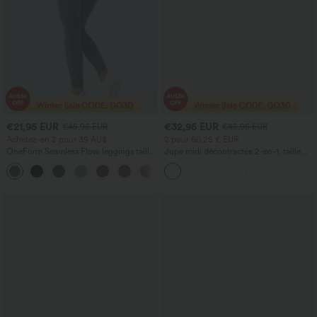
€21,95 EUR
€32,95 EUR
€45,95 EUR
€45,95 EUR
Achetez-en 2 pour 39 AU$
2 pour 60,25 € EUR
OneForm Seamless Flow leggings taille
Jupe midi décontractée 2-en-1, taille
haute sans coutures, froncés et unis
haute à effet gainant, froncée avec
ourlet arrondi, en polaire et PU