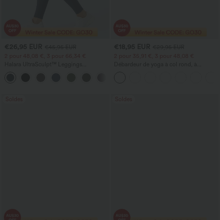
€26,95 EUR
€18,95 EUR
€45,95 EUR
€29,95 EUR
2 pour 48,08 €, 3 pour 66,34 €
2 pour 35,91 €, 3 pour 48,08 €
Halara UltraSculpt™ Leggings
Débardeur de yoga à col rond, à
d'entraînement sculptants taille haute,
fronces, effet rafraîchissant - UPF50+
+16
effet ventre plat, avec poche
Soldes
Soldes