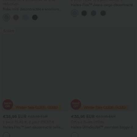
réduction
Halara Flex™ Jeans cargo décontractés
Robe midi décontractée à encolure
taille mi-haute, jambes droites, avec
ronde, sans manches, avec soutien-
poches
gorge intégré et ourlet à volants
Soldes
€35,95 EUR
€35,95 EUR
€53,95 EUR
€50,95 EUR
2 pour 72,42 €, 3 pour 106,50 €
Offre à durée limitée
Halara Flex™ jean décontracté taille
Halara UltraSculpt™ pantalon baggy de
haute à pan croisé, effet gainant pour le
yoga taille haute à effet gainant pour le
+1
ventre, coupe droite, avec poches
ventre, à rayures color block, avec