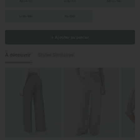
XS
(
4/6
)
S
(
8/10
)
M
(
12/14
)
L
(
16/18
)
XL
(
20
)
+ Ajouter au panier
À découvrir
Styles Similaires