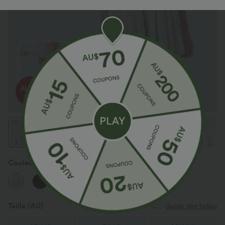
Couleur
Frost Clear Haze
Taille
(AU)
Guide des tailles