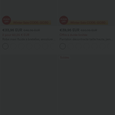
€33,95 EUR
€39,95 EUR
€45,95 EUR
€50,95 EUR
2 pour 60,25 € EUR
Offre à durée limitée
Robe maxi fluide à bretelles, encolure en
Pantalon décontracté taille haute, jambe
U, style décontracté
large et ample, avec poches, motif pied-
+11
de-poule
Soldes