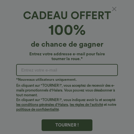
CADEAU OFFERT
Combinaison décontractée à col en V,
100%
manches courtes, poche et texture gaufrée —
édition Easy Peezy
€30,95 EUR
de chance de gagner
Entrez votre addresse e-mail pour faire
tourner la roue.*
*Nouveaux utilisateurs uniquement.
En cliquant sur "TOURNER !", vous acceptez de recevoir des e-
mails promotionnels d'Halara. Vous pouvez vous désabonner à
tout moment.
En cliquant sur "TOURNER !", vous indiquez avoir lu et accepté
les conditions générales d'Halara
,
les règles de l'activité
et notre
politique de confidentialité
.
TOURNER !