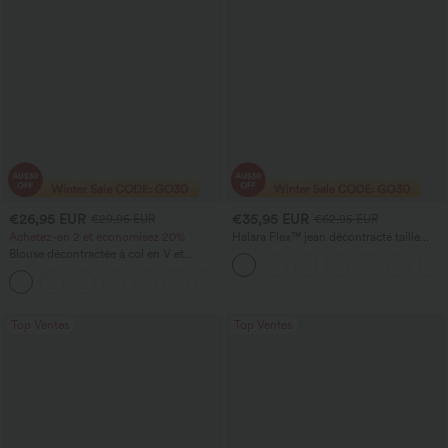
€26,95 EUR
€35,95 EUR
€29,95 EUR
€62,95 EUR
Achetez-en 2 et économisez 20%
Halara Flex™ jean décontracté taille
haute à effet gainant, coupe large, avec
Blouse décontractée à col en V et
poches
manches courtes bouffantes
Top Ventes
Top Ventes