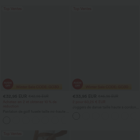
Top Ventes
Top Ventes
€32,95 EUR
€33,95 EUR
€42,95 EUR
€45,95 EUR
Achetez-en 2 et obtenez 10 % de
2 pour 60,25 € EUR
réduction
Joggers de danse taille haute à cordon,
Pantalon de golf fuselé taille mi-haute à
effet froncé, coupe fuselée, à séchage
cordon, ourlet incurvé, séchage rapide,
rapide et toucher frais, avec poches —
+2
avec poches — UPF40+
UPF40+
Top Ventes