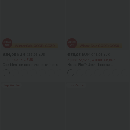
€34,95 EUR
€36,95 EUR
€53,95 EUR
€48,95 EUR
2 pour 60,25 € EUR
2 pour 72,42 €, 3 pour 106,50 €
Combinaison décontractée chinée à
Halara Flex™ Jeans bootcut
bretelles réglables, fronces et jambes
décontractés taille haute, effet délavé,
+9
larges, avec poches — facile comme
avec poches
tout
Top Ventes
Top Ventes