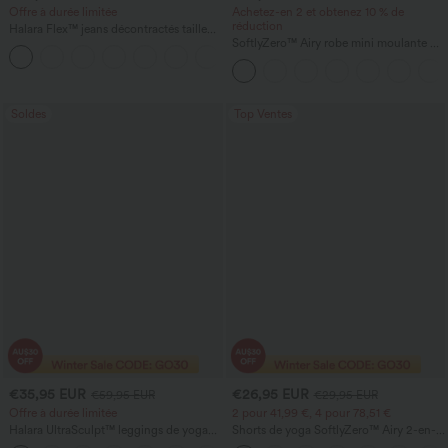
Offre à durée limitée
Achetez-en 2 et obtenez 10 % de
réduction
Halara Flex™ jeans décontractés taille
basse, poches zippées et jambes en
SoftlyZero™ Airy robe mini moulante de
forme de tonneau
fête à col rond, sans manches, froncée,
InstantCool
Soldes
Top Ventes
€35,95 EUR
€26,95 EUR
€59,95 EUR
€29,95 EUR
Offre à durée limitée
2 pour 41,99 €, 4 pour 78,51 €
Halara UltraSculpt™ leggings de yoga
Shorts de yoga SoftlyZero™ Airy 2-en-1
taille haute, coupe évasée, effet froncé
InstantCool, super taille haute, 7" avec