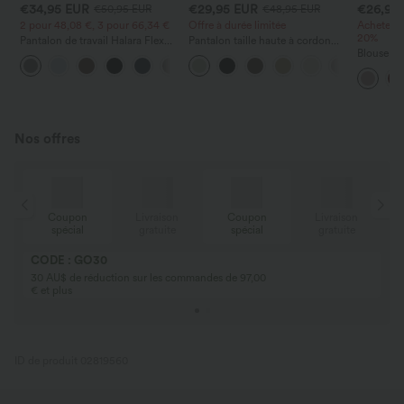
€34,95 EUR
€29,95 EUR
€26,95
€50,95 EUR
€48,95 EUR
2 pour 48,08 €, 3 pour 66,34 €
Offre à durée limitée
Achetez-
20%
Pantalon de travail Halara Flex™
Pantalon taille haute à cordon
DayStretch à taille haute, avec
avec poches, jambe large et
Blouse dé
+24
poches et coupe droite
coupe ample, style décontracté,
et manche
effet lin
Nos offres
Coupon
Livraison
Coupon
Livraison
spécial
gratuite
spécial
gratuite
CODE : GO30
30 AU$ de réduction sur les commandes de 97,00
€ et plus
ID de produit 02819560