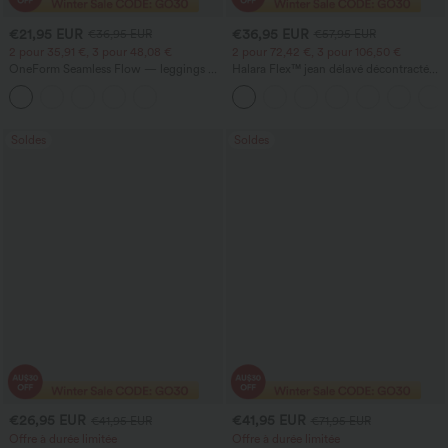
€21,95 EUR
€36,95 EUR
€36,95 EUR
€57,95 EUR
2 pour 35,91 €, 3 pour 48,08 €
2 pour 72,42 €, 3 pour 106,50 €
OneForm Seamless Flow — leggings de
Halara Flex™ jean délavé décontracté
yoga sans coutures, taille mi-haute, effet
taille haute à poches, coupe baggy à
gainant pour le ventre et liftant pour les
jambe large
fesses
Soldes
Soldes
€26,95 EUR
€41,95 EUR
€41,95 EUR
€71,95 EUR
Offre à durée limitée
Offre à durée limitée