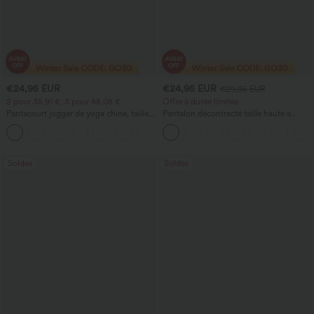
€24,95 EUR
€24,95 EUR
€29,95 EUR
2 pour 35,91 €, 3 pour 48,08 €
Offre à durée limitée
Pantacourt jogger de yoga chiné, taille
Pantalon décontracté taille haute à
haute, à fronces, avec poches.
cordon, coupe large en mélange de lin,
+4
avec poches
Soldes
Soldes