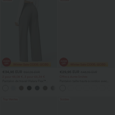
Soldes
Soldes
€34,95 EUR
€29,95 EUR
€50,95 EUR
€48,95 EUR
2 pour 48,08 €, 3 pour 66,34 €
Offre à durée limitée
Pantalon de travail Halara Flex™
Pantalon taille haute à cordon avec
DayStretch à taille haute, avec poches et
poches, jambe large et coupe ample,
+24
coupe droite
style décontracté, effet lin
Top Ventes
Soldes