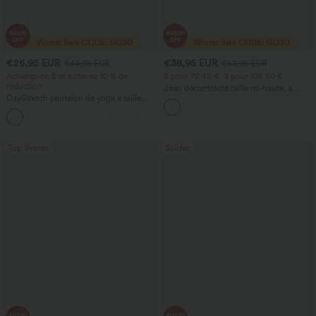
€26,95 EUR
€38,95 EUR
€44,95 EUR
€53,95 EUR
Achetez-en 2 et obtenez 10 % de
2 pour 72,42 €, 3 pour 106,50 €
réduction
Jean décontracté taille mi‑haute, à
DayStretch pantalon de yoga à taille
cordon de serrage, avec poches
haute, gainant, à jambe large et coupe
+6
ample, avec poches
Top Ventes
Soldes