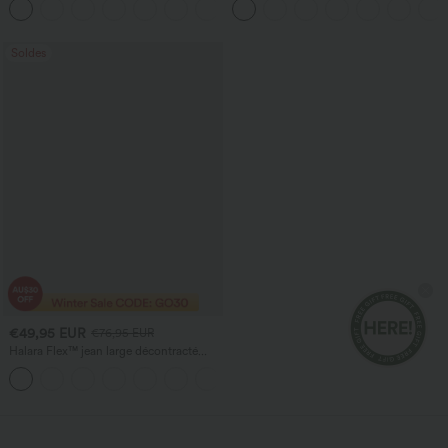
rehausseur de fesses, gainant et
poches
sculptant le ventre, avec poches
Soldes
€49,95 EUR
€76,95 EUR
Halara Flex™ jean large décontracté
taille haute, délavé, avec poches
+2