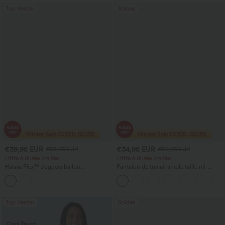
Top Ventes
Soldes
€39,95 EUR
€34,95 EUR
€53,95 EUR
€50,95 EUR
Offre à durée limitée
Offre à durée limitée
Halara Flex™ Joggers ballon
Pantalon de travail ample taille mi-
décontractés en jean, taille mi-haute,
haute, coupe « barrel » (jambe en forme
avec poches
de tonneau) avec poches
Top Ventes
Soldes