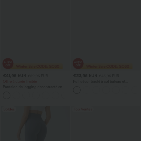
€41,95 EUR
€33,95 EUR
€59,95 EUR
€45,95 EUR
Offre à durée limitée
Pull décontracté à col bateau et
manches chauve-souris
Pantalon de jogging décontracté en
French terry à imprimé denim, taille mi-
haute, style jean, avec poches
Soldes
Top Ventes