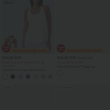
€24,95 EUR
€29,95 EUR
€44,95 EUR
Achetez-en 2 et obtenez 10 % de
2 pour 60,25 € EUR
réduction
Halara UltraSculpt™ leggings
Débardeur de yoga InstantCool à
d'entraînement taille haute — fronces
encolure en U et ourlet arrondi –
liftantes pour le fessier, maintien gainant
UPF50+
du ventre et poche
Soldes
Top Ventes