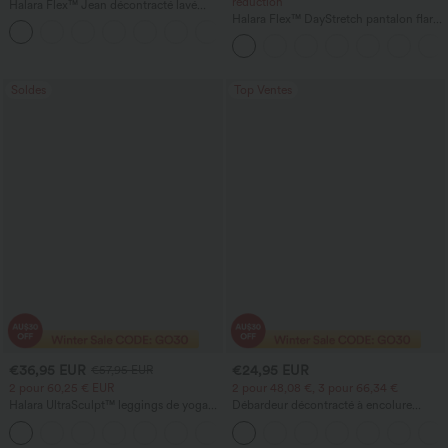
réduction
Halara Flex™ Jean décontracté lavé
taille haute à poche croisée
Halara Flex™ DayStretch pantalon flare
+1
de travail, taille mi-haute, poche latérale
zippée
Soldes
Top Ventes
€36,95 EUR
€24,95 EUR
€57,95 EUR
2 pour 60,25 € EUR
2 pour 48,08 €, 3 pour 66,34 €
Halara UltraSculpt™ leggings de yoga
Débardeur décontracté à encolure
taille haute, gainants avec contrôle du
carrée avec soutien-gorge intégré,
+11
ventre, coupe bootcut, à poches
bonnets B-E