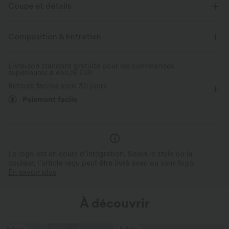
Coupe et détails
Coupe ample
Easy Peezy
Poches latérales
Col V
Composition & Entretien
Braguette boutonnée
Décontracté
7,5 cm
Baggy
Livraison standard gratuite pour les commandes
supérieures à
Manches courtes
€60,26 EUR
Combi-shorts
Retours faciles sous 30 jours
Paiement facile
Le logo est en cours d’intégration. Selon le style ou la
couleur, l’article reçu peut être livré avec ou sans logo.
En savoir plus
À découvrir