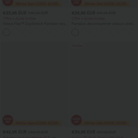
€33,95 EUR
€25,95 EUR
€45,95 EUR
€41,95 EUR
Offre à durée limitée
Offre à durée limitée
Halara Flex™ DayStretch Pantalon évasé
Pantalon décontracté en velours côtelé,
taille haute à poches pour le travail
taille haute, poches, jambe droite et
+13
coupe ample (baggy)
Soldes
€42,95 EUR
€39,95 EUR
€44,95 EUR
€57,95 EUR
Achetez-en 2 et obtenez 10 % de
2 pour 72,42 €, 3 pour 106,50 €