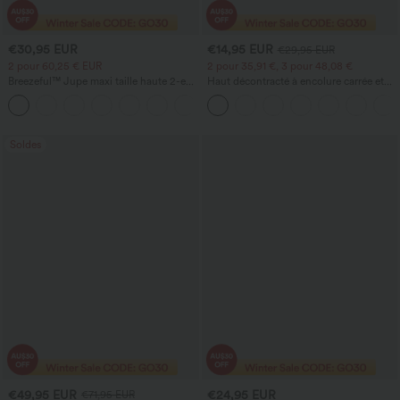
€30,95 EUR
€14,95 EUR
€29,95 EUR
2 pour 60,25 € EUR
2 pour 35,91 €, 3 pour 48,08 €
Breezeful™ Jupe maxi taille haute 2-en-
Haut décontracté à encolure carrée et
1, fluide, à volants, ourlet asymétrique
manches courtes
+8
(high-low), à séchage rapide, style
décontracté, coupe régulière
Soldes
€49,95 EUR
€24,95 EUR
€71,95 EUR