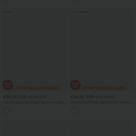
poches
Soldes
Top Ventes
€36,95 EUR
€44,95 EUR
€57,95 EUR
€59,95 EUR
Combinaison de travail sans manches à
Halara Flex™ jean décontracté taille mi-
encolure bateau, côtés noués, toucher
haute, effet délavé, coupe baggy à
+8
frais, rayée, avec poches — Édition Easy
jambe large, avec poches
Peezy