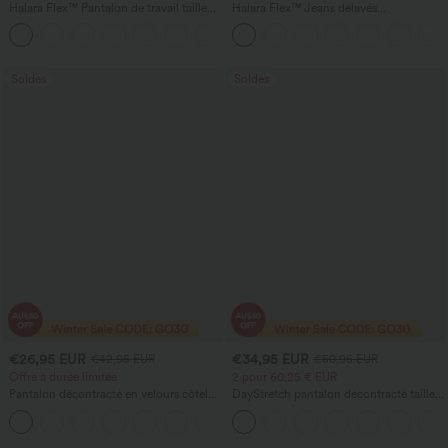
Halara Flex™ Pantalon de travail taille
Halara Flex™ Jeans délavés
haute avec poche latérale arrière et
décontractés, coupe baggy à jambe
+13
légère coupe évasée
large, taille basse asymétrique, poches
zippées
Soldes
Soldes
€26,95 EUR
€34,95 EUR
€42,95 EUR
€50,95 EUR
Offre à durée limitée
2 pour 60,25 € EUR
Pantalon décontracté en velours côtelé,
DayStretch pantalon décontracté taille
taille mi-haute, poche zippée
haute avec poches et coupe droite
+4