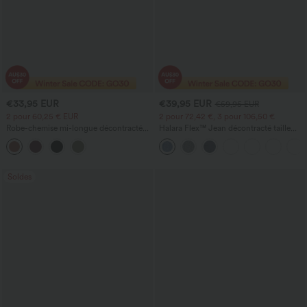
€33,95 EUR
€39,95 EUR
€59,95 EUR
2 pour 60,25 € EUR
2 pour 72,42 €, 3 pour 106,50 €
Robe-chemise mi-longue décontractée
Halara Flex™ Jean décontracté taille
à col, mancherons, ceinturée, ourlet
haute, jambe droite, délavé, avec poches
fendu incurvé et poches
Soldes