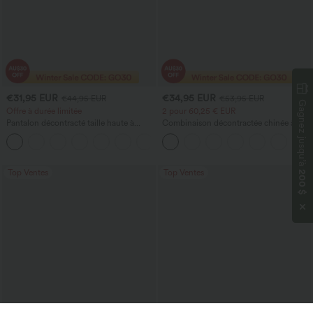
€31,95 EUR
€34,95 EUR
€44,95 EUR
€53,95 EUR
Gagnez jusqu’à
Offre à durée limitée
2 pour 60,25 € EUR
Pantalon décontracté taille haute à
Combinaison décontractée chinée à
jambe droite, effet lin, avec poches
bretelles réglables, fronces et jambes
+4
larges, avec poches — facile comme
tout
Top Ventes
Top Ventes
200 $