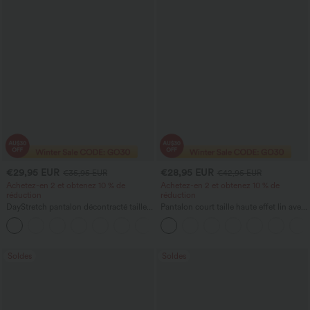
€29,95 EUR
€28,95 EUR
€35,95 EUR
€42,95 EUR
Achetez-en 2 et obtenez 10 % de
Achetez-en 2 et obtenez 10 % de
réduction
réduction
DayStretch pantalon décontracté taille
Pantalon court taille haute effet lin avec
haute à jambe en forme de tonneau
poche zippée
+5
avec poches
Soldes
Soldes