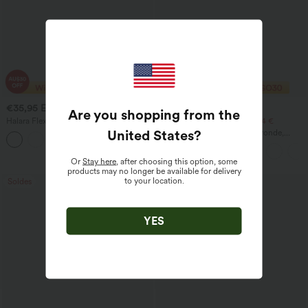
€35,95 EUR
€30,95 EUR
€62,95 EUR
€39,95 EUR
Are you shopping from the
Halara Flex™ jean décontracté taille
2 pour 48,08 €, 3 pour 66,34 €
haute à effet gainant, coupe large, avec
United States
?
Top décontracté à encolure ronde,
poches
manches chauve-souris et coupe ample
Or
Stay here
, after choosing this option, some
products may no longer be available for delivery
to your location.
Soldes
Top Ventes
YES