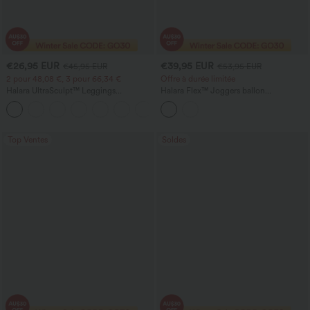
€26,95 EUR
€39,95 EUR
€45,95 EUR
€53,95 EUR
2 pour 48,08 €, 3 pour 66,34 €
Offre à durée limitée
Halara UltraSculpt™ Leggings
Halara Flex™ Joggers ballon
d'entraînement sculptants taille haute,
décontractés en jean, taille mi-haute,
+16
effet ventre plat, avec poche
avec poches
Top Ventes
Soldes