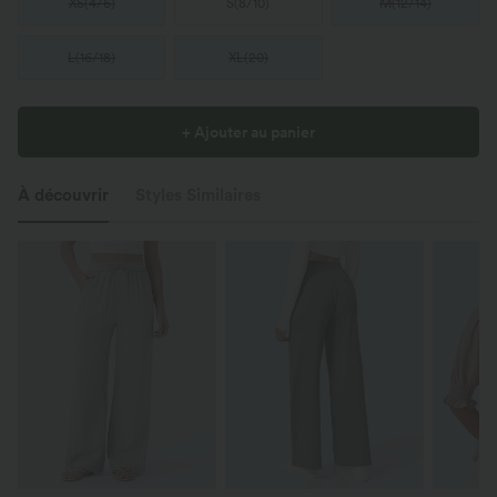
XS
(
4/6
)
S
(
8/10
)
M
(
12/14
)
L
(
16/18
)
XL
(
20
)
+ Ajouter au panier
À découvrir
Styles Similaires