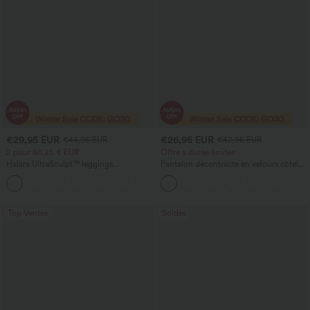
€29,95 EUR
€26,95 EUR
€44,95 EUR
€42,95 EUR
2 pour 60,25 € EUR
Offre à durée limitée
Halara UltraSculpt™ leggings
Pantalon décontracté en velours côtelé,
d'entraînement taille haute — fronces
taille mi-haute, poche zippée
+11
liftantes pour le fessier, maintien gainant
du ventre et poche
Top Ventes
Soldes