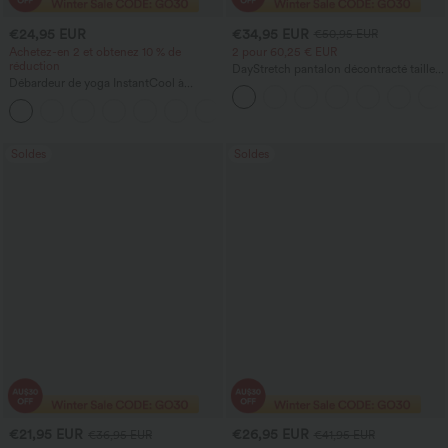
€24,95 EUR
€34,95 EUR
€50,95 EUR
Achetez-en 2 et obtenez 10 % de
2 pour 60,25 € EUR
réduction
DayStretch pantalon décontracté taille
Débardeur de yoga InstantCool à
haute avec poches et coupe droite
encolure en U et ourlet arrondi –
UPF50+
Soldes
Soldes
€21,95 EUR
€26,95 EUR
€36,95 EUR
€41,95 EUR