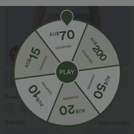
Couleur
Light Green White Stripe
Taille
(AU)
Guide des tailles