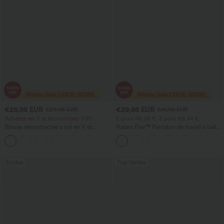
€26,95 EUR
€29,95 EUR
€29,95 EUR
€41,95 EUR
Achetez-en 2 et économisez 20%
2 pour 48,08 €, 3 pour 66,34 €
Blouse décontractée à col en V et
Halara Flex™ Pantalon de travail à taille
manches courtes bouffantes
haute, jambe large, avec poches, en
maille gaufrée
Soldes
Top Ventes