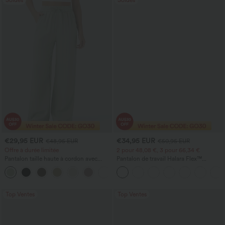
Soldes
Soldes
€29,95 EUR
€34,95 EUR
€48,95 EUR
€50,95 EUR
Offre à durée limitée
2 pour 48,08 €, 3 pour 66,34 €
Pantalon taille haute à cordon avec
Pantalon de travail Halara Flex™
poches, jambe large et coupe ample,
DayStretch à taille haute, avec poches et
+15
style décontracté, effet lin
coupe droite
Top Ventes
Top Ventes