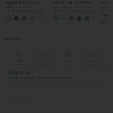
€29,95 EUR
€34,95 EUR
€26,95
€48,95 EUR
€50,95 EUR
Offre à durée limitée
2 pour 48,08 €, 3 pour 66,34 €
Achetez-
20%
Pantalon taille haute à cordon
Pantalon de travail Halara Flex™
avec poches, jambe large et
DayStretch à taille haute, avec
Blouse dé
+15
coupe ample, style décontracté,
poches et coupe droite
et manche
effet lin
Nos offres
Coupon
Livraison
Coupon
Livraison
spécial
gratuite
spécial
gratuite
CODE : GO30
30 AU$ de réduction sur les commandes de 97,00
€ et plus
ID de produit 02700340