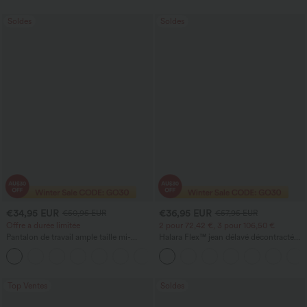
zippées
Soldes
Soldes
€34,95 EUR
€36,95 EUR
€50,95 EUR
€57,95 EUR
Offre à durée limitée
2 pour 72,42 €, 3 pour 106,50 €
Pantalon de travail ample taille mi-
Halara Flex™ jean délavé décontracté
haute, coupe « barrel » (jambe en forme
taille haute à poches, coupe baggy à
+3
de tonneau) avec poches
jambe large
Top Ventes
Soldes