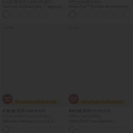
2 pour 35,91 €, 3 pour 48,08 €
Offre à durée limitée
OneForm Seamless Flow — leggings de
Halara Flex™ Pantalon de travail taille
yoga sans coutures, taille mi-haute, effet
haute avec poche latérale arrière et
gainant pour le ventre et liftant pour les
légère coupe évasée
fesses
Soldes
Soldes
€18,95 EUR
€41,95 EUR
€29,95 EUR
€71,95 EUR
2 pour 35,91 €, 3 pour 48,08 €
Offre à durée limitée
Débardeur de yoga à col rond, à
Halara Flex™ Jeans délavés
fronces, effet rafraîchissant - UPF50+
décontractés, coupe baggy à jambe
+16
large, taille basse asymétrique, poches