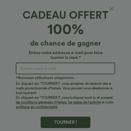
CADEAU OFFERT
Top rayé décontracté à col en V, manches
100%
courtes, ourlet arrondi
€17,95 EUR
€20,95 EUR
de chance de gagner
Entrez votre addresse e-mail pour faire
tourner la roue.*
*Nouveaux utilisateurs uniquement.
En cliquant sur "TOURNER !", vous acceptez de recevoir des e-
mails promotionnels d'Halara. Vous pouvez vous désabonner à
tout moment.
En cliquant sur "TOURNER !", vous indiquez avoir lu et accepté
les conditions générales d'Halara
,
les règles de l'activité
et notre
politique de confidentialité
.
TOURNER !