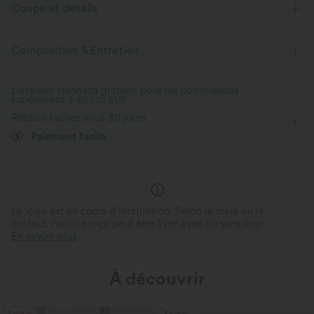
Coupe et détails
Coupe ample
Dos plissé
Col V
Manches raglan
Composition & Entretien
Enfilable
Décontracté
Rayé
Longueur hanches
Livraison standard gratuite pour les commandes
supérieures à
Manches courtes
€60,26 EUR
Élasticité bidirectionnelle
Retours faciles sous 30 jours
Paiement facile
Le logo est en cours d’intégration. Selon le style ou la
couleur, l’article reçu peut être livré avec ou sans logo.
En savoir plus
À découvrir