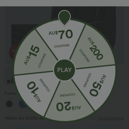
Farbe
Schwarz
Wähle die Größe aus
(AU)
Größentabelle