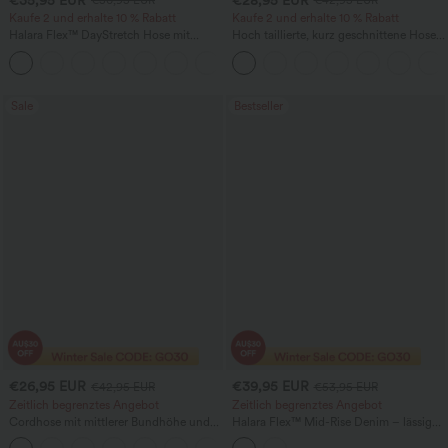
€50,95 EUR
€42,95 EUR
Kaufe 2 und erhalte 10 % Rabatt
Kaufe 2 und erhalte 10 % Rabatt
Halara Flex™ DayStretch Hose mit
Hoch taillierte, kurz geschnittene Hose
mittlerer Bundhöhe, seitlicher
mit Reißverschlusstasche in Leinenoptik
+12
Reißverschlusstasche und
Work‑Flare‑Schnitt
Sale
Bestseller
€26,95 EUR
€39,95 EUR
€42,95 EUR
€53,95 EUR
Zeitlich begrenztes Angebot
Zeitlich begrenztes Angebot
Cordhose mit mittlerer Bundhöhe und
Halara Flex™ Mid-Rise Denim – lässige
Reißverschlusstasche – lässige
Ballon-Jogger mit Taschen