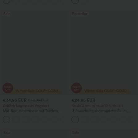
+4
Freizeithose
Sale
Bestseller
€34,95 EUR
€24,95 EUR
€50,95 EUR
Zeitlich begrenztes Angebot
Kaufe 2 und erhalte 10 % Rabatt
Mid-Rise-Arbeitshose mit Taschen,
U-Ausschnitt, abgerundeter Saum,
Barrel-Leg und weiter Passform
InstantCool Yoga-Trägertop – UPF50+
+3
Sale
Sale