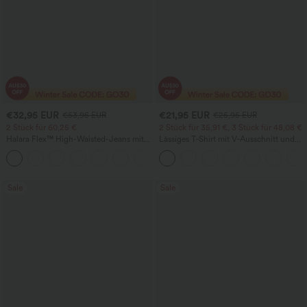
€32,95 EUR
€21,95 EUR
€53,95 EUR
€25,95 EUR
2 Stück für 60,25 €
2 Stück für 35,91 €, 3 Stück für 48,08 €
Halara Flex™ High-Waisted-Jeans mit
Lässiges T‑Shirt mit V‑Ausschnitt und
Crossover-Tasche, gewaschener Used-
kurzen Ärmeln
+1
Look, lässiger Schnitt
Sale
Sale