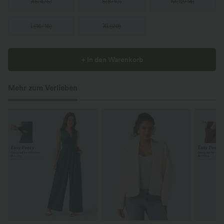
XS
(
4/6
)
S
(
8/10
)
M
(
12/14
)
L
(
16/18
)
XL
(
20
)
+ In den Warenkorb
Mehr zum Verlieben