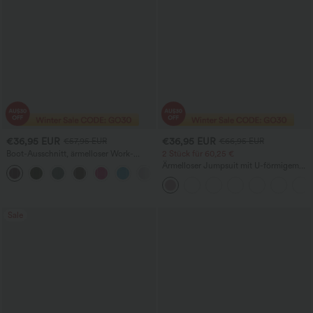
€36,95 EUR
€36,95 EUR
€57,95 EUR
€66,95 EUR
Boot-Ausschnitt, ärmelloser Work-
2 Stück für 60,25 €
Jumpsuit mit seitlicher Bindung,
Ärmelloser Jumpsuit mit U-förmigem
+8
kühlender Cool-Touch-Effekt, gestreift
Rückenausschnitt und Taschen
und mit Taschen – Easy Peezy Edition
Sale