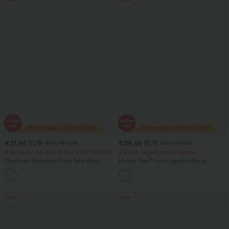
Sale
Sale
€21,95 EUR
€26,95 EUR
€36,95 EUR
€41,95 EUR
2 Stück für 35,91 €, 3 Stück für 48,08 €
Zeitlich begrenztes Angebot
OneForm Seamless Flow Mid-Rise
Halara Flex™ hoch geschnittene
Yoga-Leggings - mittelhoher Bund,
Arbeitshose mit Gesäßtasche und leicht
bauchformend und mit Po-Lifting-
ausgestelltem Bein
Effekt
Sale
Sale