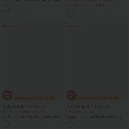
Halara Flex™ Mid-Rise – gewaschene,
Kaufe 2 und erhalte 10 % Rabatt
lässige Baggy-Jeans mit weitem Bein
DayStretch Hose mit hohem Bund,
und Taschen
Barrel-Leg und Taschen
Bestseller
Bestseller
€32,95 EUR
€33,95 EUR
€42,95 EUR
€45,95 EUR
Kaufe 2 und erhalte 10 % Rabatt
2 Stück für 60,25 €
Mittelhohe, mit Kordelzug versehene,
Jogger mit hohem Bund, Kordelzug
schnelltrocknende Golfhose mit schmal
und Raffung, schmal zulaufend,
+2
zulaufendem Schnitt, abgerundetem
schnelltrocknend mit kühlendem Griff,
Saum und Taschen – UPF 40+
mit Taschen - UPF40+