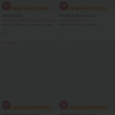
€24,95 EUR
€31,95 EUR
€44,95 EUR
2 Stück für 35,91 €, 3 Stück für 48,08 €
2 Stück für 60,25 €
Hoch geschnittene, geraffte, melierte
Halara Flex™ hoch taillierte,
Yoga-Pedal-Pusher-Joggers mit
figurformende Arbeitshose, die die Taille
+4
Taschen
schmaler wirken lässt, mit Taschen,
weitem Bein und Mikro-Waffelstruktur
Bestseller
Sale
€35,95 EUR
€28,95 EUR