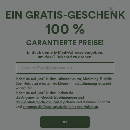
EIN GRATIS-GESCHENK
Casual-Sweatshirt aus Fleece mit Stehkragen,
100 %
halbem Reißverschluss, langen Ärmeln und
Color-Block-Design
€29,95 EUR
€42,95 EUR
GARANTIERTE PREISE!
Einfach deine E-Mail-Adresse eingeben,
um das Glücksrad zu drehen.
Indem du auf „los!“ klicken, stimmen du zu, Marketing-E-Mails
über Halara zu erhalten. du können Ihre Zustimmung jederzeit
widerrufen.
Indem du auf „los!“ klicken, haben du
die Allgemeinen Geschäftsbedingungen
und
die Aktivitätsregeln von Halara
gelesen und stimmen ihnen zu
und
erkennen die Datenschutzrichtlinie von Halara an
.
los!