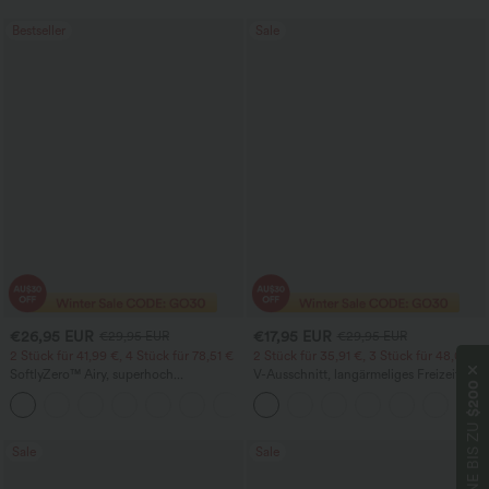
Bestseller
Sale
€26,95 EUR
€17,95 EUR
€29,95 EUR
€29,95 EUR
2 Stück für 41,99 €, 4 Stück für 78,51 €
2 Stück für 35,91 €, 3 Stück für 48,08 €
SoftlyZero™ Airy, superhoch
V-Ausschnitt, langärmeliges Freizeit-
$200
geschnittene 2-in-1 InstantCool Yoga-
Top
+23
Shorts 7" mit Taschen
GEWINNE BIS ZU
Sale
Sale