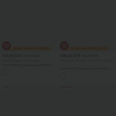
€31,95 EUR
€39,95 EUR
€44,95 EUR
€59,95 EUR
Zeitlich begrenztes Angebot
2 Stück für 72,42 €, 3 Stück für 106,50
€
Hoch taillierte, gerade geschnittene,
legere Leinen-Optik-Hose mit Taschen
Halara Flex™ Jeans mit hoher Taille,
+4
Taschen, geradem Bein und Used-Look
Sale
Bestseller