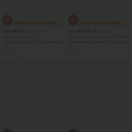
€30,95 EUR
€21,95 EUR
€48,95 EUR
€32,95 EUR
2 Stück für 60,25 €
2 Stück für 35,91 €, 3 Stück für 48,08 €
Halara UltraSculpt™ Trainingsleggings
Knitterfreie V-Ausschnitt-Bluse für die
mit hoher Taille – formend, Po-Lifting,
Arbeit, kurzärmelig und oversized
+15
Bauchkontrolle und mit Taschen
Bestseller
Sale