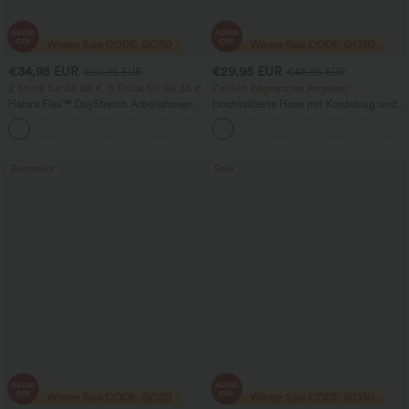
€34,95 EUR
€29,95 EUR
€50,95 EUR
€48,95 EUR
2 Stück für 48,08 €, 3 Stück für 66,34 €
Zeitlich begrenztes Angebot
Halara Flex™ DayStretch Arbeitshosen
Hochtaillierte Hose mit Kordelzug und
mit hoher Taille, Taschen und geradem
Taschen, weitem Bein, lässig und locker
+24
Bein
in Leinenoptik
Bestseller
Sale