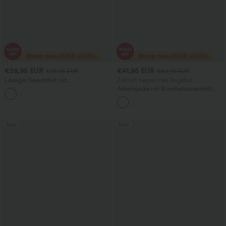
€26,95 EUR
€41,95 EUR
€38,95 EUR
€49,95 EUR
Lässiges Sweatshirt mit
Zeitlich begrenztes Angebot
Rundhalsausschnitt, langen Ärmeln,
Arbeitsjacke mit Rundhalsausschnitt,
Daumenlöchern und Saum mit Rüschen
Knopfleiste und Taschen
Sale
Sale