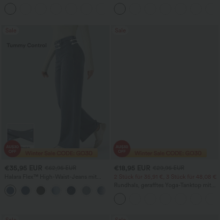
Rundhalsausschnitt und
kurzen Puffärmeln
+1
Fledermausärmeln
Sale
Sale
€35,95 EUR
€18,95 EUR
€62,95 EUR
€29,95 EUR
Halara Flex™ High-Waist-Jeans mit
2 Stück für 35,91 €, 3 Stück für 48,08 €
Bauchkontrolle, weitem Bein und
Rundhals, gerafftes Yoga-Tanktop mit
Taschen
Cool-Touch-Effekt – UPF50+