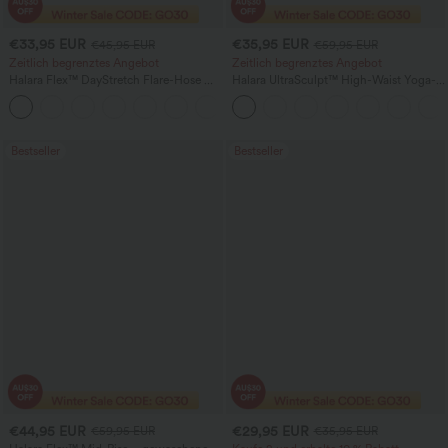
€33,95 EUR
€35,95 EUR
€45,95 EUR
€59,95 EUR
Zeitlich begrenztes Angebot
Zeitlich begrenztes Angebot
Halara Flex™ DayStretch Flare-Hose mit
Halara UltraSculpt™ High-Waist Yoga-
hohem Bund und Taschen für die Arbeit
Flare-Leggings mit gerafftem Po-Lift,
+13
Bauchkontrolle, formender Passform
und Taschen
Bestseller
Bestseller
€44,95 EUR
€29,95 EUR
€59,95 EUR
€35,95 EUR