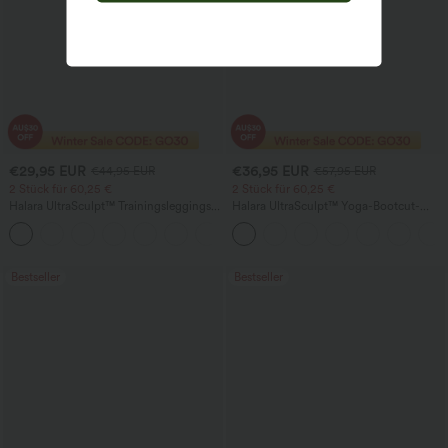
€29,95 EUR
€36,95 EUR
€44,95 EUR
€57,95 EUR
2 Stück für 60,25 €
2 Stück für 60,25 €
Halara UltraSculpt™ Trainingsleggings
Halara UltraSculpt™ Yoga-Bootcut-
mit hohem Bund – raffende Push-up-
Leggings mit hoher Taille,
+11
Po-Form, Bauchkontrolle, Taschen und
bauchformender Unterstützung und
formende Passform
Tasche
Bestseller
Bestseller