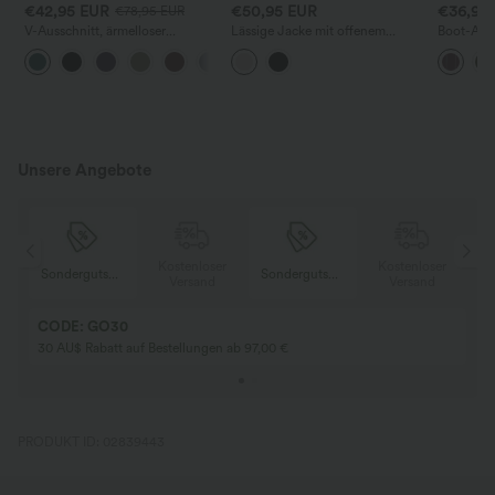
€42,95 EUR
€50,95 EUR
€36,95
€78,95 EUR
V-Ausschnitt, ärmelloser
Lässige Jacke mit offenem
Boot-Auss
Jumpsuit mit Raffung und
Vorderteil und langen Ärmeln
Work-Jump
+7
Tasche – Easy Peezy
Bindung,
Touch-Eff
Taschen –
Unsere Angebote
er
Kostenloser
Kostenloser
Sondergutschein
Sondergutschein
Versand
Versand
CODE: GO30
30 AU$ Rabatt auf Bestellungen ab 97,00 €
PRODUKT ID: 02839443