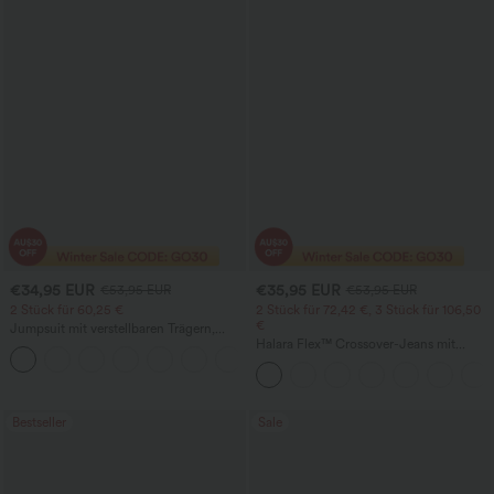
€34,95 EUR
€35,95 EUR
€53,95 EUR
€53,95 EUR
2 Stück für 60,25 €
2 Stück für 72,42 €, 3 Stück für 106,50
€
Jumpsuit mit verstellbaren Trägern,
gerafftem Detail, weitem Bein und
Halara Flex™ Crossover-Jeans mit
+9
meliertem Stoff, lässig, mit Taschen -
hohem Bund, taillenformend, lässigem
Easy Peezy
geradem Bein und Taschen
Bestseller
Sale