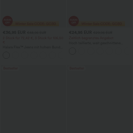
€36,95 EUR
€24,95 EUR
€48,95 EUR
€29,95 EUR
2 Stück für 72,42 €, 3 Stück für 106,50
Zeitlich begrenztes Angebot
€
Hoch taillierte, weit geschnittene
Halara Flex™ Jeans mit hohem Bund
Freizeithose aus Leinenmischung mit
und Taschen, gewaschener, lässiger
Kordelzug und Taschen
+5
Bootcut
Bestseller
Bestseller