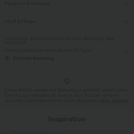
Passform & Features
Lockere Passform
Hoher Ausschnitt
Stoff & Pflege
halber Reißverschluss
Reißverschluss
lässig
Kostenloser Standardversand bei einer Bestellung über
€60,26 EUR
hüftlang
langärmlig
Einfache Rückgabe innerhalb von 30 Tagen
Einfache Bezahlung
Einige Artikel werden mit Markenlogo geliefert, andere ohne.
Ob ein Logo enthalten ist, kann je nach Produkt variieren.
Auch Stil und Farben können leicht abweichen.
Mehr erfahren
Inspiration