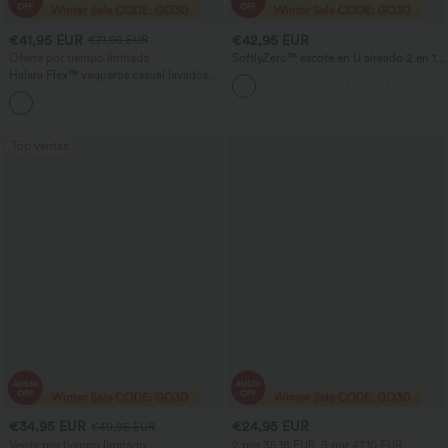
€41,95 EUR
€42,95 EUR
€71,95 EUR
Oferta por tiempo limitado
SoftlyZero™ escote en U aireado 2 en 1
mini con bolsillo, tacto fresco, vestido
Halara Flex™ vaqueros casual lavados
activo de baile, copas DD‑F —
asimétricos de tiro bajo con bolsillos
facilísimo
+5
con cremallera, corte baggy y pierna
ancha
Top ventas
€34,95 EUR
€24,95 EUR
€49,95 EUR
Venta por tiempo limitado
2 por 35,18 EUR, 3 por 47,10 EUR