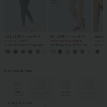
€28,95 EUR
€31,95 EUR
€24,95
€45,95 EUR
€45,95 EUR
2 por 59,03 euros
Venta por tiempo limitado
2 por 41,
Halara UltraSculpt™ leggings de
Pantalones casual de talle alto y
Top corto
entrenamiento moldeadores de
pierna recta con tacto de lino y
DD-F
+12
talle alto con fruncido trasero
bolsillos
que realza los glúteos, control
de abdomen y bolsillos
Nuestras ofertas
Cupón
Cupón
is
Envío gratis
Envío gratis
especial
especial
CÓDIGO: GO30