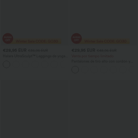
€28,95 EUR
€29,95 EUR
€36,95 EUR
€48,95 EUR
Halara UltraSculpt™ Leggings de yoga
Venta por tiempo limitado
moldeadores de talle alto con control de
Pantalones de tiro alto con cordón y
+1
abdomen, realce de glúteos, detalles
bolsillos, pernera ancha, holgados y de
fruncidos y bolsillo.
estilo casual con tacto de lino.