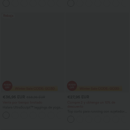
+11
descubierta retorcida
soporte medio, espalda descubierta y
hebilla ajustable.
Rebaja
€36,95 EUR
€27,95 EUR
€58,95 EUR
Venta por tiempo limitado
Compre 2 y obtenga un 10% de
descuento
Halara UltraSculpt™ leggings de yoga
moldeadores de tiro alto con fruncido
Top corto para running con sujetador
que eleva los glúteos, control
integrado, espalda descubierta y tirantes
abdominal, pierna acampanada y
cruzados — copas A–D
bolsillos