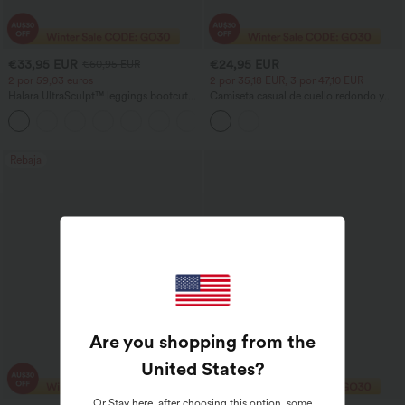
€33,95 EUR
€24,95 EUR
€60,95 EUR
2 por 59,03 euros
2 por 35,18 EUR, 3 por 47,10 EUR
Halara UltraSculpt™ leggings bootcut
Camiseta casual de cuello redondo y
de yoga de talle alto con fruncido que
manga corta con fruncidos
+11
levanta los glúteos, control de
abdomen, bolsillos y efecto moldeador.
Rebaja
Are you shopping from the
United States
?
Or
Stay here
, after choosing this option, some