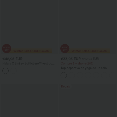
€42,95 EUR
€33,95 EUR
€42,95 EUR
Halara X Smiley SoftlyZero™ vestido
Compre 2 y ahorre 20%
activo de baile, ligero y sin espalda, con
Top deportivo de yoga de un solo
detalle torsionado y falda acampanada,
hombro, manga corta, dobladillo curvo,
con bolsillos - longitud más larga -
corte alto-bajo (más largo detrás), de
Edición Easy Peezy, copas A–C
secado rápido y con sujetador integrado
Rebaja