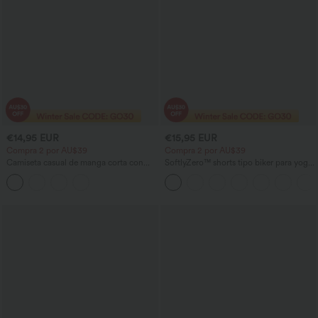
€14,95 EUR
€15,95 EUR
Compra 2 por AU$39
Compra 2 por AU$39
Camiseta casual de manga corta con
SoftlyZero™ shorts tipo biker para yoga
cuello alto corto y detalle fruncido
de talle alto con cruce, lisos, 3'' -
UPF50+