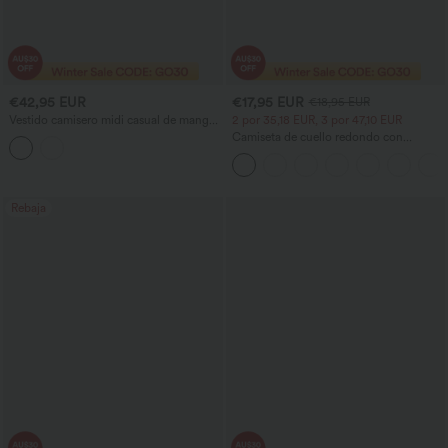
€42,95 EUR
€17,95 EUR
€18,95 EUR
Vestido camisero midi casual de manga
2 por 35,18 EUR, 3 por 47,10 EUR
corta con cinturón, efecto lino y
Camiseta de cuello redondo con
bolsillos
mangas murciélago, corte holgado y
estilo casual.
Rebaja