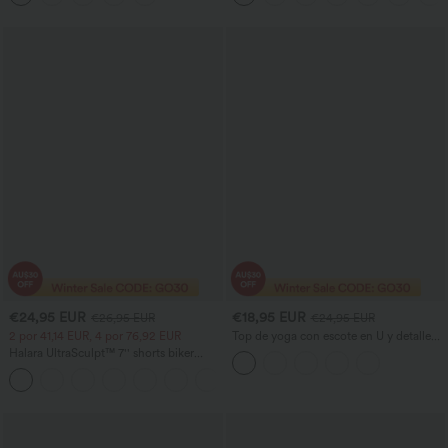
€24,95 EUR
€18,95 EUR
€26,95 EUR
€24,95 EUR
2 por 41,14 EUR, 4 por 76,92 EUR
Top de yoga con escote en U y detalle
cruzado - mayor longitud
Halara UltraSculpt™ 7'' shorts biker
moldeadores de entrenamiento de talle
+10
alto con control de abdomen y bolsillos