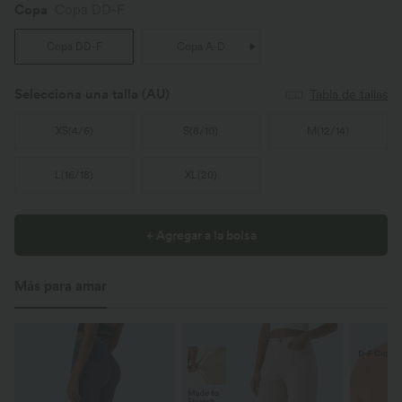
Copa
Copa DD-F
Copa DD-F
Copa A-D
Selecciona una talla
(AU)
Tabla de tallas
XS
(
4/6
)
S
(
8/10
)
M
(
12/14
)
L
(
16/18
)
XL
(
20
)
+ Agregar a la bolsa
Más para amar