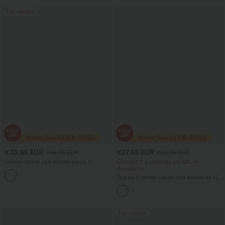
bolsillos.
Top ventas
€33,95 EUR
€27,95 EUR
€45,95 EUR
€30,95 EUR
Jersey casual con escote barco y
Compre 2 y obtenga un 10% de
mangas murciélago
descuento
+1
Top de tirantes casual con escote en U,
sujetador integrado y corte holgado.
Top ventas