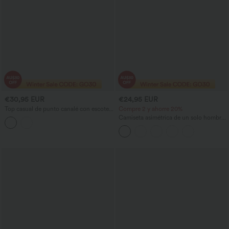
€30,95 EUR
€24,95 EUR
Top casual de punto canalé con escote
Compre 2 y ahorre 20%
pronunciado, espalda en U, mangas
Camiseta asimétrica de un solo hombro
largas, encaje a contraste y sujetador
con manga larga, de mezcla de lana,
integrado
estilo casual.