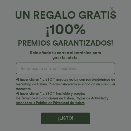
UN REGALO GRATIS
Peluche SoftlyZero™*
¡100%
SoftlyZero™ suave, básico, acolchado, corto,
de sujeción ligera, top con tirantes para
correr, talla de copa D–F
4.7
(
19
)
PREMIOS GARANTIZADOS!
€14,95 EUR
€17,95 EUR
Solo añade tu correo electrónico para
girar la ruleta.
Al hacer clic en "¡LISTO!", aceptas recibir correos electrónicos de
marketing de Halara. Puedes cancelar la suscripción en cualquier
momento.
Al hacer clic en "¡LISTO!", has leído y aceptas
los Términos y Condiciones de Halara
,
Reglas de Actividad
y
reconoces la Política de Privacidad de Halara
.
¡LISTO!