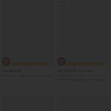
Rebaja
€44,95 EUR
€21,95 EUR
€36,95 EUR
SoftlyZero™ leggings de yoga de talle
2 por 35,18 EUR, 3 por 47,10 EUR
alto con efecto cruzado, lisos y con
OneForm Seamless Flow – Leggings de
bolsillos — UPF50+
yoga sin costuras, tiro medio, control de
abdomen y realce de glúteos