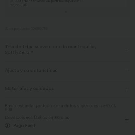
30 AUD de descuento en pedidos superiores a
95,00 EUR
ID de producto: 02689076
Tela de felpa suave como la mantequilla,
SoftlyZero™
Suave como la mantequilla, elástico en cuatro direcciones y con
tecnología que absorbe la humedad para una comodidad que dura todo
Ajuste y características
el día.
Corte ajustado
Sujetador integrado
Cuello en U
Materiales y cuidados
Suave como la mantequilla
Fácil de poner
Sin mangas
Elasticidad alta
Elástico en cuatro direcciones
Transpirable
Envío estándar gratuito en pedidos superiores a
€59,03
EUR
Elástico en 4 direcciones
Devoluciones fáciles en 30 días
Evacua la humedad
Pago Fácil