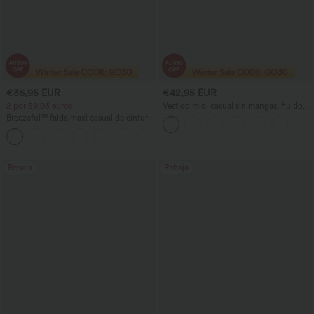
€36,95 EUR
€42,95 EUR
2 por 59,03 euros
Vestido midi casual sin mangas, fluido,
con escote cruzado y bolsillos DD-F
Breezeful™ falda maxi casual de cintura
alta con abertura, 2 en 1, fluida y de
+3
secado rápido
Rebaja
Rebaja