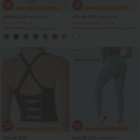
€28,95 EUR
€31,95 EUR
€45,95 EUR
€45,95 EUR
2 por 59,03 euros
Venta por tiempo limitado
Halara UltraSculpt™ leggings de
Pantalones casual de talle alto y pierna
entrenamiento moldeadores de talle alto
recta con tacto de lino y bolsillos
+12
con fruncido trasero que realza los
glúteos, control de abdomen y bolsillos
Rebaja
€24,95 EUR
€24,95 EUR
€42,95 EUR