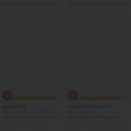
Halara UltraSculpt™ pantalones de yoga
Top casual oversize con bajo asimétrico
holgados de talle alto con control
y tejido semitransparente
abdominal, rayas color block y bolsillos
Rebaja
€24,95 EUR
€30,95 EUR
€48,95 EUR
2 por 47,10 EUR, 3 por 64,99 EUR
2 por 59,03 euros
Top de tirantes casual con sujetador
Halara UltraSculpt™ leggings de
incorporado y escote redondeado,
entrenamiento de cintura alta
copas B-E
moldeadores, con efecto levantamiento
de glúteos, control de abdomen y