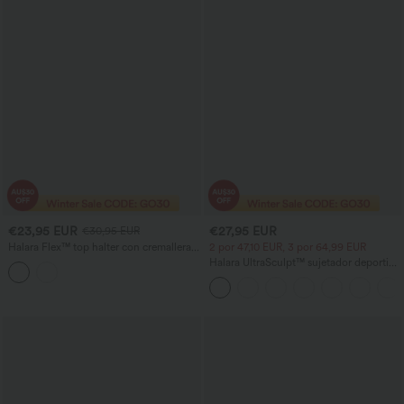
€23,95 EUR
€27,95 EUR
€30,95 EUR
Halara Flex™ top halter con cremallera,
2 por 47,10 EUR, 3 por 64,99 EUR
denim lavado, casual y acolchado
Halara UltraSculpt™ sujetador deportivo
para running con soporte ligero, escote
en V y espalda racerback, copas DD-F