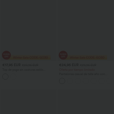
€17,95 EUR
€24,95 EUR
€20,95 EUR
€29,95 EUR
Top de yoga sin costuras estilo
Oferta por tiempo limitado
racerback Flow con sujetador
Pantalones casual de talle alto con
incorporado
cordón, pernera ancha, en mezcla de
lino y con bolsillos