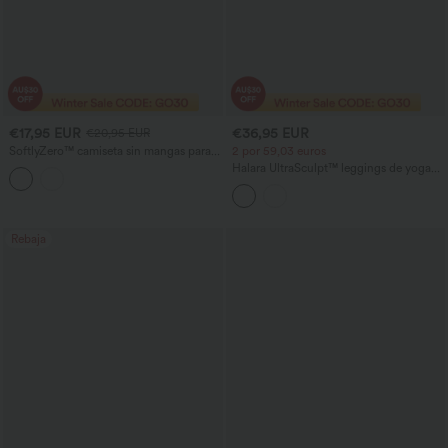
€17,95 EUR
€36,95 EUR
€20,95 EUR
SoftlyZero™ camiseta sin mangas para
2 por 59,03 euros
correr, ligera y transpirable, con cuello
Halara UltraSculpt™ leggings de yoga
redondo y malla a contraste —
de talle alto, moldeadores con control
InstantCool, UPF50+
abdominal, corte bootcut y bolsillos
Rebaja