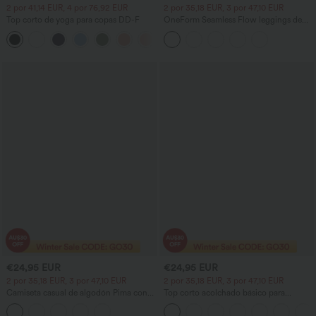
2 por 41,14 EUR, 4 por 76,92 EUR
2 por 35,18 EUR, 3 por 47,10 EUR
Top corto de yoga para copas DD-F
OneForm Seamless Flow leggings de
yoga de talle alto con control abdominal
y realce de glúteos
€24,95 EUR
€24,95 EUR
2 por 35,18 EUR, 3 por 47,10 EUR
2 por 35,18 EUR, 3 por 47,10 EUR
Camiseta casual de algodón Pima con
Top corto acolchado básico para
escote barco y manga corta
entrenamiento, baja sujeción, copas A–
D