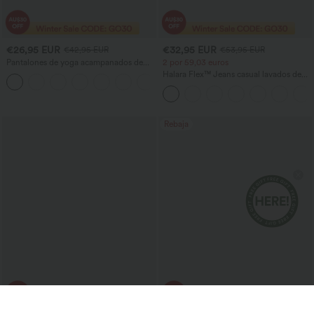
€26,95 EUR
€32,95 EUR
€42,95 EUR
€53,95 EUR
Pantalones de yoga acampanados de
2 por 59,03 euros
cintura alta con cordón, a rayas y con
Halara Flex™ Jeans casual lavados de
+1
bolsillos
talle alto con bolsillo cruzado
Rebaja