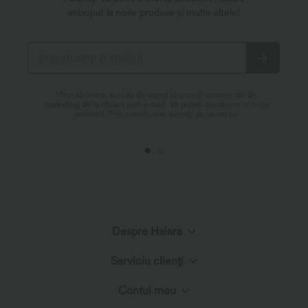
€30,95 EUR
€28,95 EUR
€36,95 EUR
2 Pentru 35,91 EUR, 3 Pentru 48,08 EUR
SoftlyZero™ Colanți de yoga 7/8, talie
înaltă, cu buzunar cu design încrucișat
Breezeful™ Top de lucru cu decolteu
și dantelă contrastantă - UPF50+
rotund, mâneci scurte, decupaj la spate
tip cheie și uscare rapidă