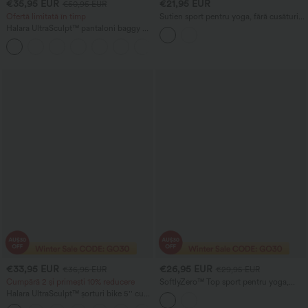
€35,95 EUR
€21,95 EUR
€50,95 EUR
Ofertă limitată în timp
Sutien sport pentru yoga, fără cusături,
cu suport redus și decupaj
Halara UltraSculpt™ pantaloni baggy de
yoga, cu talie înaltă, efect de control al
abdomenului, dungi color-block și
buzunare
€33,95 EUR
€26,95 EUR
€36,95 EUR
€29,95 EUR
Cumpără 2 și primești 10% reducere
SoftlyZero™ Top sport pentru yoga,
crop, cu uscare rapidă, guler tip diamant
Halara UltraSculpt™ șorturi bike 5'' cu
și sutien încorporat, mâneci scurte
talie înaltă — efect scrunch pentru