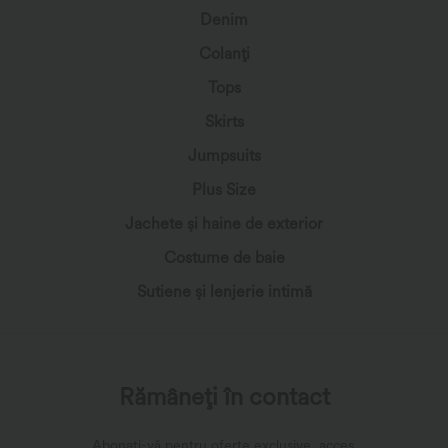
€20,95 EUR
€21,95 EUR
€23,95 EUR
€24,95 EUR
SoftlyZero™ Top maiou pentru yoga
Șort casual 2-în-1 cu talie înaltă, bandă
plușat, cu decupaj, spate răsucit,
de talie cu plasă la spate și buzunar, 2"
decolteu în U și sutien integrat