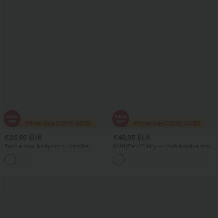
€26,95 EUR
€48,95 EUR
Rochie maxi bodycon cu decolteu
SoftlyZero™ Airy — rochie activă mini
rotund, cu decupaj, fronsată și tiv cu
de tenis 2-în-1 InstantCool, cu buzunar
șnur — lejeră
— ediția Pocket-Easy Peezy