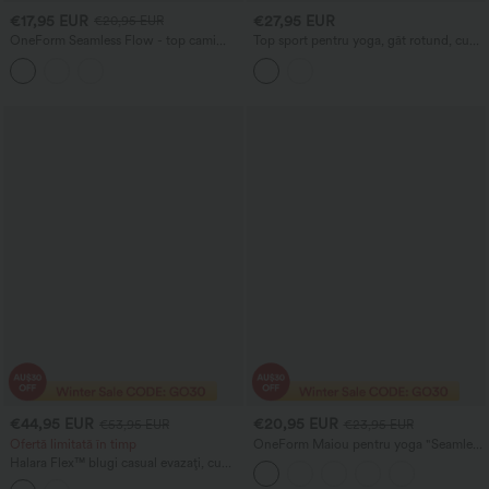
€17,95 EUR
€27,95 EUR
€20,95 EUR
OneForm Seamless Flow - top cami
Top sport pentru yoga, gât rotund, cu
scurt pentru alergare, fără cusături, cu
sutien încorporat, mânecă scurtă,
bretele duble și spate în V
InstantCool, uscare rapidă - UPF50+
€44,95 EUR
€20,95 EUR
€53,95 EUR
€23,95 EUR
Ofertă limitată în timp
OneForm Maiou pentru yoga "Seamless
Flow", fără cusături, cu sutien
Halara Flex™ blugi casual evazați, cu
încorporat și decupaj
talie înaltă, cu dungi și aspect spălat, cu