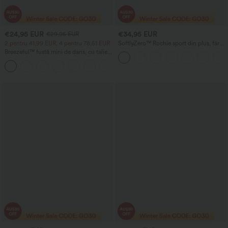
€24,95 EUR
€34,95 EUR
€29,95 EUR
2 pentru 41,99 EUR, 4 pentru 78,51 EUR
SoftlyZero™ Rochie sport din pluș, fără
spate
Breezeful™ fustă mini de dans, cu talie
înaltă, plisată, 2-în-1, cu panou lateral și
+9
buzunar, tiv asimetric, uscare rapidă