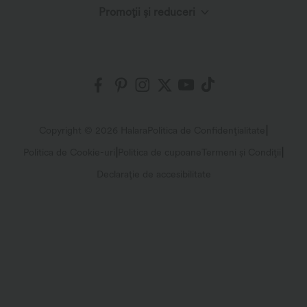
€26,95 EUR
€24,95 EUR
€29,95 EUR
SoftlyZero™ Top sport 2-în-1 pentru
2 pentru 41,99 EUR, 4 pentru 78,51 EUR
yoga, din pluș, cu plasă contrastantă și
SoftlyZero™ Airy – top sport pentru
orificii pentru degetele mari
yoga, halter drapat, aerisit, cu
tehnologie InstantCool
€15,95 EUR
€36,95 EUR
Tricou casual tip baby tee cu gât rotund,
Rochie sport fără spate cu detaliu răsucit
croială slim - lungime prelungită