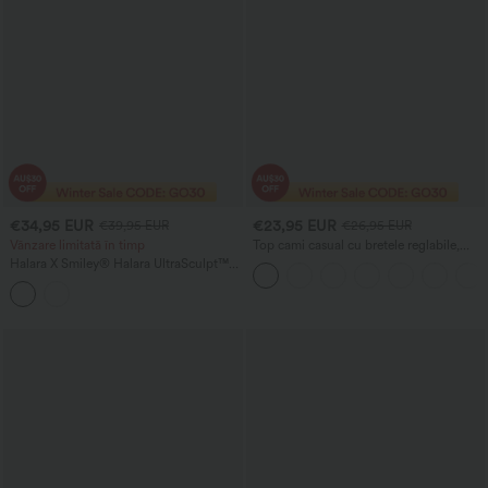
€34,95 EUR
€23,95 EUR
€39,95 EUR
€26,95 EUR
Vânzare limitată în timp
Top cami casual cu bretele reglabile,
fronseuri și sutien încorporat 2-în-1
Halara X Smiley
®
Halara UltraSculpt™
Colanți de antrenament cu talie înaltă,
imprimeu în dungi, detaliu scrunch ce
ridică fesele, control abdominal, cu
buzunare