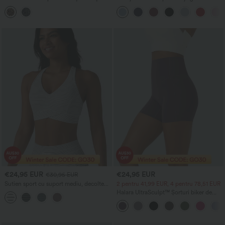
pentru yoga cu imprimeu leopard, talie
decolteu în U, mâneci scurte tip cap,
înaltă și croială în formă de V, dantelă
buzunar și senzație răcoroasă — Foarte
contrastantă și buzunare
simplu
€24,95 EUR
€24,95 EUR
€30,95 EUR
Sutien sport cu suport mediu, decolteu
2 pentru 41,99 EUR, 4 pentru 78,51 EUR
în V, cupă integrată, spate tip racerback
Halara UltraSculpt™ Șorturi biker de
și model în dungi
antrenament modelatoare, cu talie
înaltă, control al abdomenului și
buzunar lateral, 5''