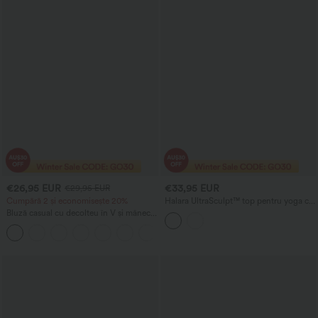
€26,95 EUR
€33,95 EUR
€29,95 EUR
Cumpără 2 și economisește 20%
Halara UltraSculpt™ top pentru yoga cu
efect push-up, bretele reglabile
Bluză casual cu decolteu în V și mâneci
încrucișate și pernă nedetașabilă
scurte bufante