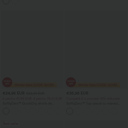
buzunare
€24,95 EUR
€35,95 EUR
€26,95 EUR
2 pentru 41,99 EUR, 4 pentru 78,51 EUR
Cumpără 2 și primești 10% reducere
SoftlyZero™ QuickDry, shorts de
SoftlyZero™ Top casual cu mâneci
alergare 2-în-1, talie înaltă, efect de
lungi, găuri pentru degete și închidere
+3
modelare pentru abdomen, puncte
încrucișată cu cordon
reflectorizante, tiv încrucișat, 3'' cu
buzunare
Best-seller