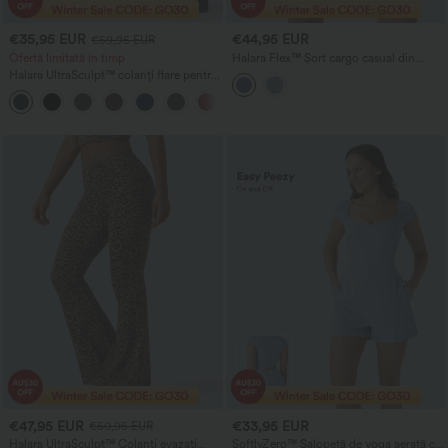
€35,95 EUR
€44,95 EUR
€59,95 EUR
Ofertă limitată în timp
Halara Flex™ Șort cargo casual din
denim spălat, cu talie joasă și buzunare
Halara UltraSculpt™ colanți flare pentru
yoga, cu talie înaltă, efect scrunch care
ridică posteriorul, control și modelare a
abdomenului, cu buzunare
€47,95 EUR
€33,95 EUR
€50,95 EUR
Halara UltraSculpt™ Colanți evazați
SoftlyZero™ Salopetă de yoga aerată cu