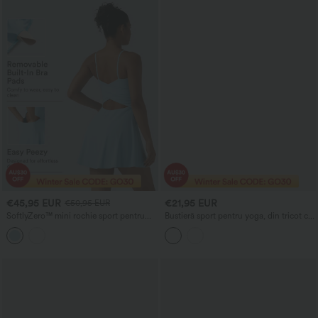
€45,95 EUR
€21,95 EUR
€50,95 EUR
SoftlyZero™ mini rochie sport pentru
Bustieră sport pentru yoga, din tricot cu
yoga 2-în-1 InstantCool, cu sutien
nervuri, cu susținere redusă, bretele
încorporat aerat și buzunare — Ediția
încrucișate, spate decupat și sutien
Easy Peezy
integrat.