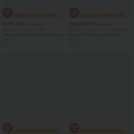
€17,95 EUR
€35,95 EUR
€22,95 EUR
€41,95 EUR
Cumpără 2 pentru 39 AU$
Cumpără 2 și primești 10% reducere
Maiou racerback decupat, rupt, scurt
Breezeful™ Rochie casual midi cu
(cropped), lejer
decolteu în V, mâneci scurte, buzunar,
cordon la spate și uscare rapidă