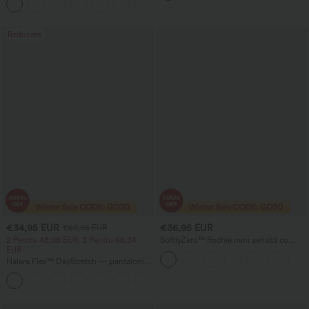
+11
ridicarea feselor, control al
abdomenului, modelare și buzunar
Reducere
€34,95 EUR
€36,95 EUR
€50,95 EUR
2 Pentru 48,08 EUR, 3 Pentru 66,34
SoftlyZero™ Rochie mini aerisită cu
EUR
decolteu în U, 2-în-1, cu buzunar,
InstantCool, rochie activă pentru dans -
Halara Flex™ DayStretch — pantaloni
Easy Peezy
de lucru cu talie înaltă, buzunare și
+24
croială dreaptă