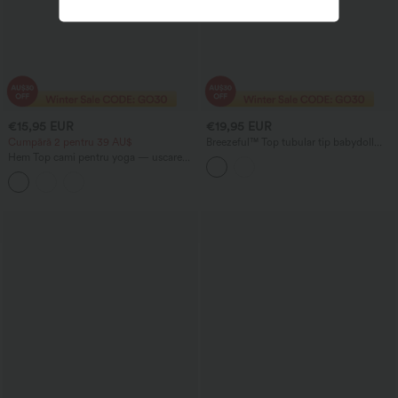
€15,95 EUR
€19,95 EUR
Cumpără 2 pentru 39 AU$
Breezeful™ Top tubular tip babydoll
casual, cu pliseuri elastice (shirred), tiv
Hem Top cami pentru yoga — uscare
cu volănașe și uscare rapidă
rapidă