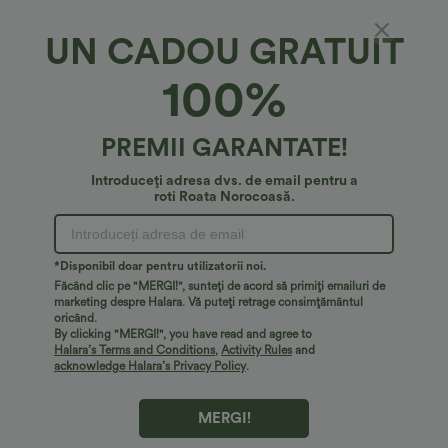
UN CADOU GRATUIT
100%
PREMII GARANTATE!
Introduceți adresa dvs. de email pentru a
roti Roata Norocoasă.
€18,95 EUR
€18,95 EUR
Top scurt pentru yoga cu două bretele
OneForm Seamless Flow - Sutien sport
*Disponibil doar pentru utilizatorii noi.
casual cu suport redus și dantelă
Făcând clic pe "MERGI!", sunteți de acord să primiți emailuri de
+8
contrastantă
marketing despre Halara. Vă puteți retrage consimțământul
oricând.
By clicking "MERGI!", you have read and agree to
Halara’s Terms and Conditions
,
Activity Rules
and
acknowledge Halara’s Privacy Policy
.
MERGI!