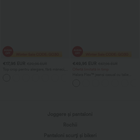
€17,95 EUR
€49,95 EUR
€20,95 EUR
€67,95 EUR
Top crop pentru alergare, fără mâneci,
Ofertă limitată în timp
cu glugă și șnur ajustabil
Halara Flex™ jeanși casual cu talie
înaltă, buzunare, tiv rulat, croială cu
picior larg și aspect spălat