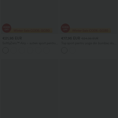
€21,95 EUR
€17,95 EUR
€24,95 EUR
SoftlyZero™ Airy – sutien sport pentru
Top sport pentru yoga din bumbac slub,
yoga, cu suport redus, decupat,
decolteu rotund, mâneci scurte, croială
InstantCool, cupe A-D
lejeră