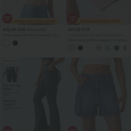
€32,95 EUR
€27,95 EUR
€35,95 EUR
Tricou casual din tricot nervurat, cu
Cumpără 2 și primești 10% reducere
decolteu rotund adânc, spate în formă
Maiou scurt pentru alergare, cu sutien
de U, mâneci scurte, dantelă
încorporat și spate decupat încrucișat,
contrastantă și sutien integrat.
cupe A-D
Reducere