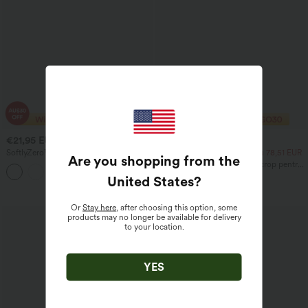
€21,95 EUR
€27,95 EUR
SoftlyZero™ Top sport crop pentru
2 pentru 41,99 EUR, 4 pentru 78,51 EUR
Are you shopping from the
yoga, cu mâneci lungi și tiv încrucișat
Halara UltraSculpt™ Maiou crop pentru
din dantelă contrastantă
yoga cu bretele duble și spate răsucit,
United States
?
decupat - lungime mai mare
Or
Stay here
, after choosing this option, some
products may no longer be available for delivery
to your location.
YES