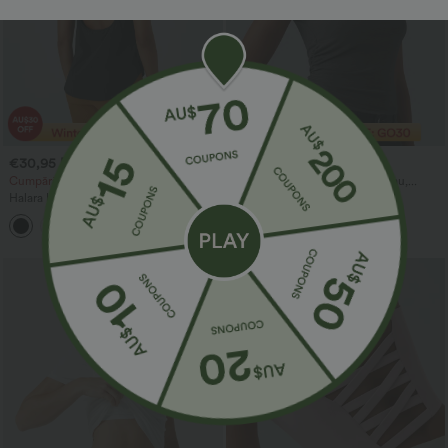
€30,95 EUR
€21,95 EUR
€39,95 EUR
Cumpără 2 și primești 10% reducere
Tricou casual cu decolteu bateau,
mâneci scurte și drapaje
Halara UltraSculpt™ Maieu pentru
antrenament, cu guler rotund și tiv
+11
curbat