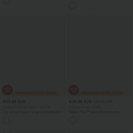
séchage rapide
effet déchiré, court et à la coupe
décontractée.
€23,95 EUR
€44,95 EUR
€53,95 EUR
2 pour 41,99 €, 4 pour 78,51 €
Offre à durée limitée
Top de sport pour yoga asymétrique à
Halara Flex™ jeans décontractés
une épaule, manches courtes et froncé
délavés, taille haute, évasés à rayures,
avec poches