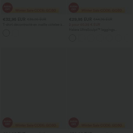
€32,95 EUR
€29,95 EUR
€35,95 EUR
€44,95 EUR
T-shirt décontracté en maille côtelée à
2 pour 60,25 € EUR
encolure dégagée, dos en U, manches
Halara UltraSculpt™ leggings
courtes, dentelle contrastante et
d'entraînement taille haute — fronces
soutien-gorge intégré
liftantes pour le fessier, maintien gainant
du ventre et poche