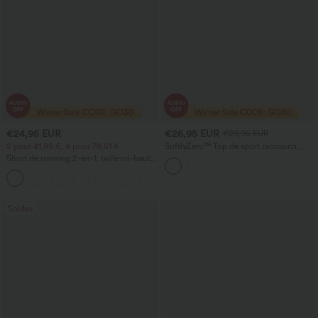
€24,95 EUR
€26,95 EUR
€29,95 EUR
2 pour 41,99 €, 4 pour 78,51 €
SoftlyZero™ Top de sport raccourci
pour yoga, manches courtes, col
Short de running 2-en-1, taille mi-haute
diamant, soutien‑gorge intégré, séchage
avec cordon de serrage, empiècements
rapide
+2
en mesh contrastant, 3''
Soldes