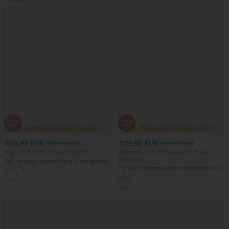
Soldes
€24,95 EUR
€29,95 EUR
€35,95 EUR
€42,95 EUR
2 pour 35,91 €, 3 pour 48,08 €
Achetez-en 2 et obtenez 10 % de
réduction
Top de yoga asymétrique à une épaule,
manches longues, ouverture pour le
Pantalon palazzo décontracté taille mi-
+1
pouce et fronces
haute, taille élastique avec cordon,
poches, jambes larges et fluides, coupe
ample