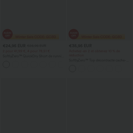
€24,95 EUR
€35,95 EUR
€26,95 EUR
2 pour 41,99 €, 4 pour 78,51 €
Achetez-en 2 et obtenez 10 % de
réduction
SoftlyZero™ QuickDry Short de running
2-en-1 3'' à taille haute, contrôle du
SoftlyZero™ Top décontracté cache-
+3
ventre, pois réfléchissants, ourlet croisé,
cœur croisé à manches longues avec
avec poches
trous pour le pouce et lien à nouer