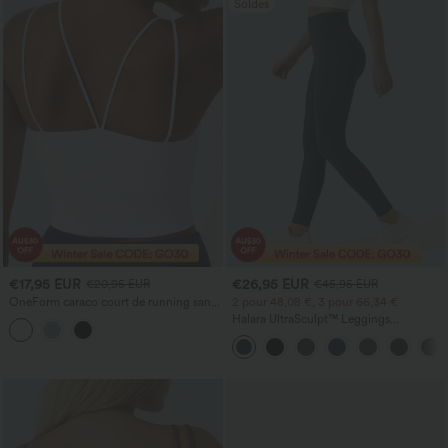
Soldes
€17,95 EUR
€26,95 EUR
€20,95 EUR
€45,95 EUR
OneForm caraco court de running sans
2 pour 48,08 €, 3 pour 66,34 €
coutures, à bretelles doubles et dos en V
Halara UltraSculpt™ Leggings
d'entraînement sculptants taille haute,
effet ventre plat, avec poche