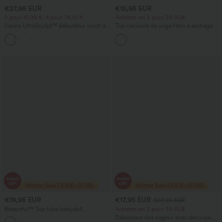
€27,95 EUR
€15,95 EUR
2 pour 41,99 €, 4 pour 78,51 €
Achetez-en 2 pour 39 AU$
Halara UltraSculpt™ débardeur court de
Top camisole de yoga Hem à séchage
yoga à bretelles doubles, dos torsadé et
rapide
ouvert — longueur allongée
€19,95 EUR
€17,95 EUR
€22,95 EUR
Breezeful™ Top tube babydoll
Achetez-en 2 pour 39 AU$
décontracté, froncé, ourlet volanté, à
Débardeur dos nageur avec découpe,