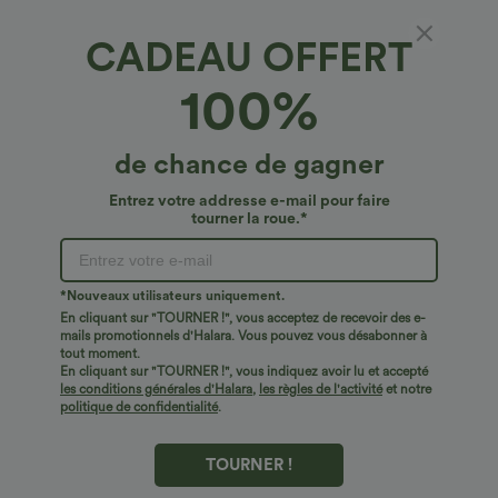
CADEAU OFFERT
€26,95 EUR
€26,95 EUR
€29,95 EUR
2 pour 48,08 €, 3 pour 66,34 €
Halara UltraSculpt™ leggings de yoga
100%
7/8 chinés, taille haute, cordon de
SoftlyZero™ Leggings unis à taille
serrage, matière à séchage rapide, avec
croisée avec poche
poches
+17
de chance de gagner
Entrez votre addresse e-mail pour faire
tourner la roue.*
*Nouveaux utilisateurs uniquement.
En cliquant sur "TOURNER !", vous acceptez de recevoir des e-
mails promotionnels d'Halara. Vous pouvez vous désabonner à
tout moment.
En cliquant sur "TOURNER !", vous indiquez avoir lu et accepté
les conditions générales d'Halara
,
les règles de l'activité
et notre
politique de confidentialité
.
TOURNER !
€24,95 EUR
€27,95 EUR