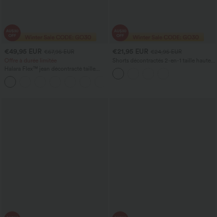
€49,95 EUR
€21,95 EUR
€67,95 EUR
€24,95 EUR
Offre à durée limitée
Shorts décontractés 2-en-1 taille haute
avec poche dans la ceinture arrière en
Halara Flex™ jean décontracté taille
maille, 2"
haute, large, avec poches, ourlet
+1
retroussé et effet délavé