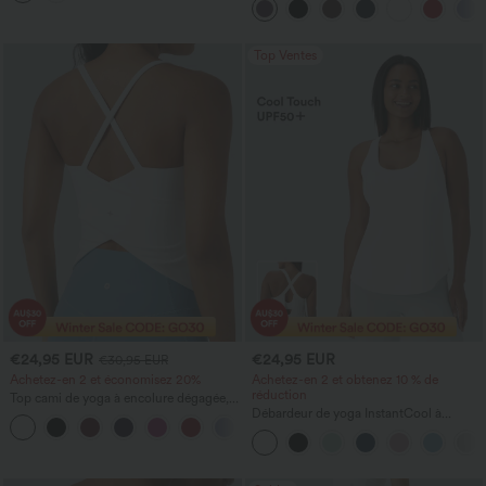
Top Ventes
€24,95 EUR
€24,95 EUR
€30,95 EUR
Achetez-en 2 et économisez 20%
Achetez-en 2 et obtenez 10 % de
réduction
Top cami de yoga à encolure dégagée,
bretelles croisées au dos et ourlet croisé
Débardeur de yoga InstantCool à
+5
encolure en U et ourlet arrondi –
UPF50+