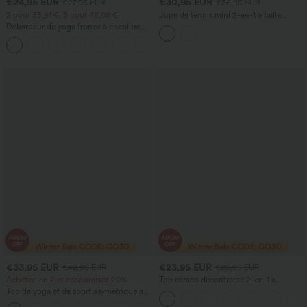
€24,95 EUR
€30,95 EUR
€27,95 EUR
€36,95 EUR
2 pour 35,91 €, 3 pour 48,08 €
Jupe de tennis mini 2-en-1 à taille
haute, froncée, en maille respirante, à
Débardeur de yoga froncé à encolure
étages, avec poches
ronde et dos nageur
+2
€33,95 EUR
€23,95 EUR
€42,95 EUR
€26,95 EUR
Achetez-en 2 et économisez 20%
Top caraco décontracté 2-en-1 à
bretelles réglables, froncé, avec soutien-
Top de yoga et de sport asymétrique à
gorge intégré
une épaule, manches courtes, ourlet