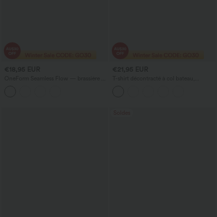
€18,95 EUR
€21,95 EUR
OneForm Seamless Flow — brassière de
T-shirt décontracté à col bateau,
sport décontractée sans coutures, à
manches courtes et fronces
faible maintien, en dentelle contrastante
Soldes