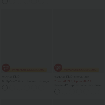
arrondi hi‑lo (plus court devant, plus
long derrière), à séchage rapide, avec
soutien‑gorge intégré
€21,95 EUR
€24,95 EUR
€29,95 EUR
SoftlyZero™ Airy — brassière de yoga
2 pour 41,99 €, 4 pour 78,51 €
sportive à faible maintien, à découpe,
Breezeful™ Jupe de danse mini plissée
technologie InstantCool, bonnets A–D
taille haute 2-en-1 avec fente latérale et
poche, ourlet asymétrique, séchage
rapide