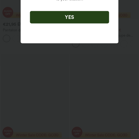
YES
€21,95 EUR
€24,95 EUR
€42,95 EUR
Pantalon décontracté taille haute, effet
2 pour 41,99 €, 4 pour 78,51 €
ventre plat, ourlet arrondi, avec poches
Quotidien SoftlyZero™ Airy jupe de
tennis mini croisée 2-en-1 avec poche
latérale InstantCool - Lucid