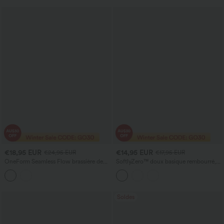
€18,95 EUR
€14,95 EUR
€24,95 EUR
€17,95 EUR
OneForm Seamless Flow brassière de
SoftlyZero™ doux basique rembourré,
tennis sans coutures, maintien léger,
court, maintien léger — top de running
dos-nu, à blocs de couleurs, avec
rembourré à bretelles, bonnets D–F
soutien-gorge intégré
Soldes