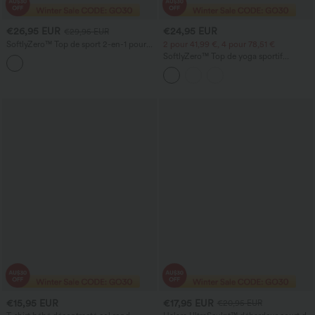
€26,95 EUR
€24,95 EUR
€29,95 EUR
SoftlyZero™ Top de sport 2-en-1 pour
2 pour 41,99 €, 4 pour 78,51 €
yoga, mesh contrasté à effet peluche
SoftlyZero™ Top de yoga sportif
avec ouvertures pour les pouces
InstantCool, drapé, à col halter, léger et
respirant
€15,95 EUR
€17,95 EUR
€20,95 EUR