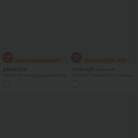
€35,95 EUR
€17,95 EUR
€26,95 EUR
Pantalon de yoga/jogging gaufré taille
SoftlyZero™ Débardeur court de yoga
haute avec poches croisées
en tissu pelucheux, encolure en U, dos
nageur avec découpes