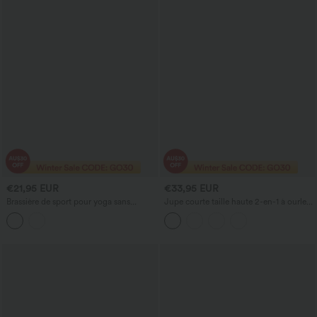
€21,95 EUR
€33,95 EUR
Brassière de sport pour yoga sans
Jupe courte taille haute 2-en-1 à ourlet
coutures, maintien léger, avec découpe
asymétrique, superposée en maille
respirante pour danse, avec poches