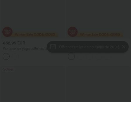
€32,95 EUR
€45,95 EUR
OBtenez un lot de coupons de 200 $
Pantalon de yoga taille haute à fronces,
Combinaison décontractée à rayures
effet chiné, avec poches
avec col en V, sans manches et
soutien‑gorge intégré, avec poches —
Édition Easy Peezy
Soldes