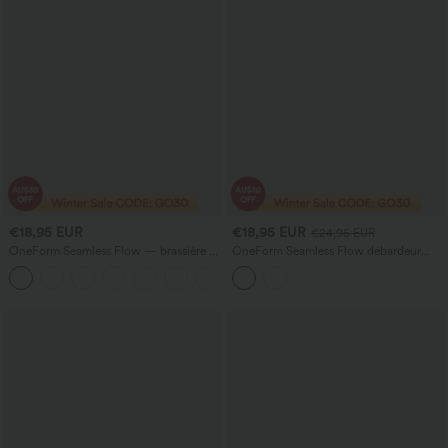
€18,95 EUR
€18,95 EUR
€24,95 EUR
OneForm Seamless Flow — brassière de
OneForm Seamless Flow débardeur
sport sans coutures, maintien léger,
court de yoga avec soutien-gorge
+1
froncée, bretelles doubles, bonnets A–D
intégré, sans coutures