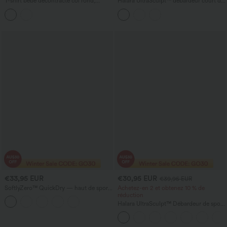
T-shirt bébé décontracté col rond,
Halara UltraSculpt™ débardeur court de
coupe slim — longueur allongée
yoga, effet fraîcheur, séchage rapide —
UPF50+
€33,95 EUR
€30,95 EUR
€39,95 EUR
SoftlyZero™ QuickDry — haut de sport
Achetez-en 2 et obtenez 10 % de
2-en-1 pour yoga, dos nu à torsade,
réduction
manches longues avec passe-pouces
Halara UltraSculpt™ Débardeur de sport
à col rond et ourlet arrondi