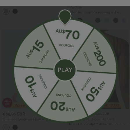
Top de yoga et sport à encolure ronde,
Achetez-en 2 et obtenez 10 % de
manches longues avec trou pour le
réduction
pouce, ourlet fendu asymétrique
Débardeur court de running à dos
ouvert et bretelles croisées, avec
soutien‑gorge intégré — bonnets A–D
€36,95 EUR
€21,95 EUR
€26,95 EUR
OneForm Seamless Flow — polo à
2 pour 35,91 €, 3 pour 48,08 €
manches longues, haut de sport
Halara UltraSculpt™ débardeur court de
décontracté
yoga dos nu torsadé à bretelles doubles