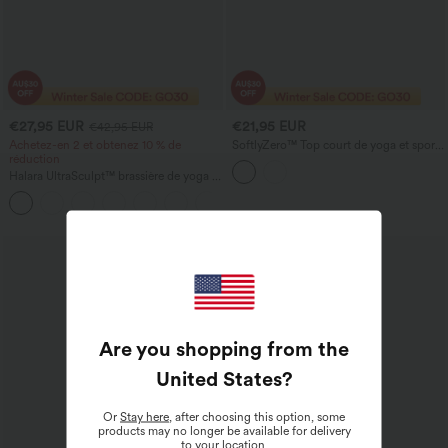
€27,95 EUR
€21,95 EUR
€42,95 EUR
Achetez-en 2 et obtenez 10 % de
SoftlyZero™ Top court de yoga et sport
réduction
à manches longues, ourlet croisé et
dentelle contrastante
Halara UltraSculpt™ brassière de yoga et
de sport, maintien léger, bonnets moulés
à effet push-up
Soldes
Are you shopping from the
United States
?
Or
Stay here
, after choosing this option, some
products may no longer be available for delivery
to your location.