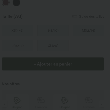
Taille
(AU)
Guide des tailles
XS
(
4/6
)
S
(
8/10
)
M
(
12/14
)
L
(
16/18
)
XL
(
20
)
+ Ajouter au panier
Nos offres
Coupon
Livraison
Coupon
Livraison