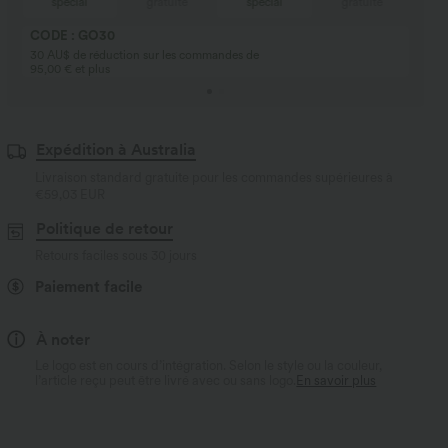
spécial
gratuite
spécial
gratuite
CODE : GO30
30 AU$ de réduction sur les commandes de
95,00 € et plus
Expédition à Australia
Livraison standard gratuite pour les commandes supérieures à
€59,03 EUR
Politique de retour
Retours faciles sous 30 jours
Paiement facile
À noter
Le logo est en cours d’intégration. Selon le style ou la couleur,
l’article reçu peut être livré avec ou sans logo.
En savoir plus