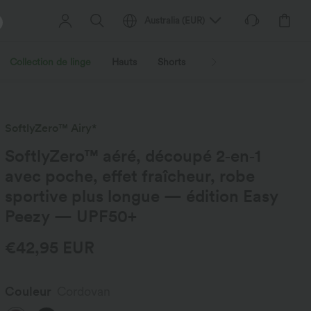
Australia
(
EUR
)
Collection de linge
Hauts
Shorts
Jupes
Robes
V
SoftlyZero™ Airy*
SoftlyZero™ aéré, découpé 2‑en‑1
avec poche, effet fraîcheur, robe
sportive plus longue — édition Easy
Peezy — UPF50+
€42,95 EUR
Couleur
Cordovan