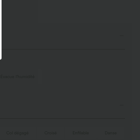
Évacue l’humidité
Col dégagé
Croisé
Enfilable
Danse