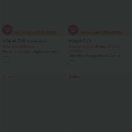
€34,95 EUR
€24,95 EUR
€50,95 EUR
Offre à durée limitée
Achetez-en 2 et obtenez 10 % de
réduction
Pantalon de travail ample taille mi-
haute, coupe « barrel » (jambe en forme
Débardeur de yoga InstantCool à
+3
de tonneau) avec poches
encolure en U et ourlet arrondi –
UPF50+
Soldes
Soldes