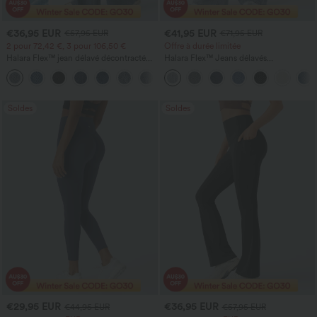
€36,95 EUR
€41,95 EUR
€57,95 EUR
€71,95 EUR
2 pour 72,42 €, 3 pour 106,50 €
Offre à durée limitée
Halara Flex™ jean délavé décontracté
Halara Flex™ Jeans délavés
taille haute à poches, coupe baggy à
décontractés, coupe baggy à jambe
+2
jambe large
large, taille basse asymétrique, poches
zippées
Soldes
Soldes
€29,95 EUR
€36,95 EUR
€44,95 EUR
€57,95 EUR