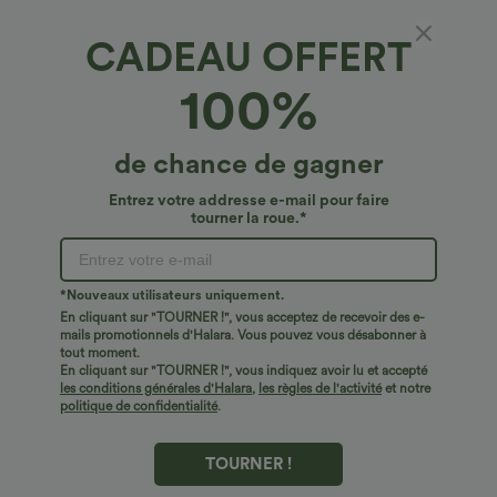
CADEAU OFFERT
100%
de chance de gagner
€35,95 EUR
€18,95 EUR
€62,95 EUR
€29,95 EUR
Entrez votre addresse e-mail pour faire
Halara Flex™ jean décontracté taille
2 pour 35,91 €, 3 pour 48,08 €
tourner la roue.*
haute à effet gainant, coupe large, avec
Débardeur de yoga à col rond, à
poches
fronces, effet rafraîchissant - UPF50+
*Nouveaux utilisateurs uniquement.
Soldes
Soldes
En cliquant sur "TOURNER !", vous acceptez de recevoir des e-
mails promotionnels d'Halara. Vous pouvez vous désabonner à
tout moment.
En cliquant sur "TOURNER !", vous indiquez avoir lu et accepté
les conditions générales d'Halara
,
les règles de l'activité
et notre
politique de confidentialité
.
TOURNER !