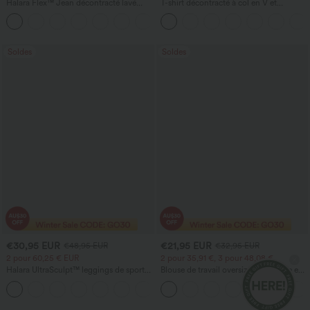
Halara Flex™ Jean décontracté lavé
T-shirt décontracté à col en V et
taille haute à poche croisée
manches courtes
+1
Soldes
Soldes
€30,95 EUR
€21,95 EUR
€48,95 EUR
€32,95 EUR
2 pour 60,25 € EUR
2 pour 35,91 €, 3 pour 48,08 €
Halara UltraSculpt™ leggings de sport
Blouse de travail oversize à encolure en
taille haute sculptants — rehaussement
V, manches courtes, en tissu
+15
fessier, maintien du ventre, avec poche
anti‑froissage