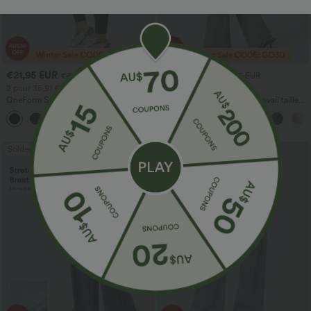
€21,95 EUR
€26,95 EUR
€36,95 EUR
€41,95 EUR
2 pour 35,91 €, 3 pour 48,08 €
Offre à durée limitée
OneForm Seamless Flow — leggings de
Halara Flex™ Pantalon de travail taille
yoga sans coutures, taille mi-haute, effet
haute avec poche latérale arrière et
gainant pour le ventre et liftant pour les
légère coupe évasée
fesses
Soldes
Soldes