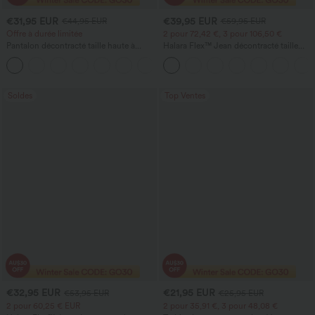
€31,95 EUR
€39,95 EUR
€44,95 EUR
€59,95 EUR
Offre à durée limitée
2 pour 72,42 €, 3 pour 106,50 €
Pantalon décontracté taille haute à
Halara Flex™ Jean décontracté taille
jambe droite, effet lin, avec poches
haute, jambe droite, délavé, avec poches
+4
Soldes
Top Ventes
€32,95 EUR
€21,95 EUR
€53,95 EUR
€25,95 EUR
2 pour 60,25 € EUR
2 pour 35,91 €, 3 pour 48,08 €