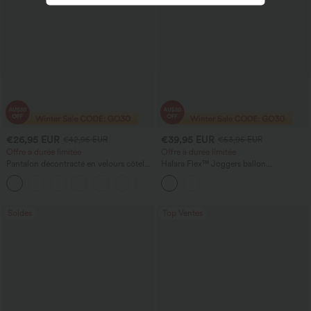
€26,95 EUR
€39,95 EUR
€42,95 EUR
€53,95 EUR
Offre à durée limitée
Offre à durée limitée
Pantalon décontracté en velours côtelé,
Halara Flex™ Joggers ballon
taille mi-haute, poche zippée
décontractés en jean, taille mi-haute,
+4
avec poches
Soldes
Top Ventes