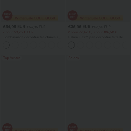
€34,95 EUR
€35,95 EUR
€53,95 EUR
€53,95 EUR
2 pour 60,25 € EUR
2 pour 72,42 €, 3 pour 106,50 €
Combinaison décontractée chinée à
Halara Flex™ jean décontracté taille
bretelles réglables, fronces et jambes
haute à pan croisé, effet gainant pour le
+9
larges, avec poches — facile comme
ventre, coupe droite, avec poches
tout
Top Ventes
Soldes