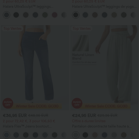
2 pour 60,25 € EUR
2 pour 60,25 € EUR
Halara UltraSculpt™ leggings
Halara UltraSculpt™ leggings de yoga
d'entraînement taille haute — fronces
taille haute, gainants avec contrôle du
+11
liftantes pour le fessier, maintien gainant
ventre, coupe bootcut, à poches
du ventre et poche
Top Ventes
Top Ventes
€36,95 EUR
€24,95 EUR
€48,95 EUR
€29,95 EUR
2 pour 72,42 €, 3 pour 106,50 €
Offre à durée limitée
Halara Flex™ Jeans bootcut
Pantalon décontracté taille haute à
décontractés taille haute, effet délavé,
cordon, coupe large en mélange de lin,
+5
avec poches
avec poches