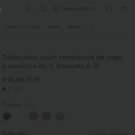
Australia
(
EUR
)
Collection de linge
Hauts
Shorts
Jupes
Robes
V
Débardeur court rembourré de yoga
à encolure en V, bonnets A-D
€18,95 EUR
5
(
61
)
Couleur
Noir
Taille
(AU)
Guide des tailles