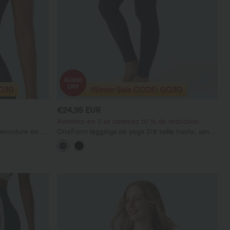
€24,95 EUR
Achetez-en 2 et obtenez 10 % de réduction
 encolure en U,
OneForm leggings de yoga 7/8 taille haute, sans
ssu effet gaufré
coutures, en maille gaufrée (Seamless Flow)