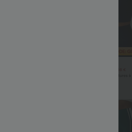
€24,95 EUR
€26,95 EUR
 4 pour 78,51 €
2 pour 35,91 €, 3 pour 48,08 €
ickDry Short de running 2-en-1 3''
Brassière de yoga sans coutures à
contrôle du ventre, pois
maintien léger, modèle court en ti
+7
 ourlet croisé, avec poches
Soldes