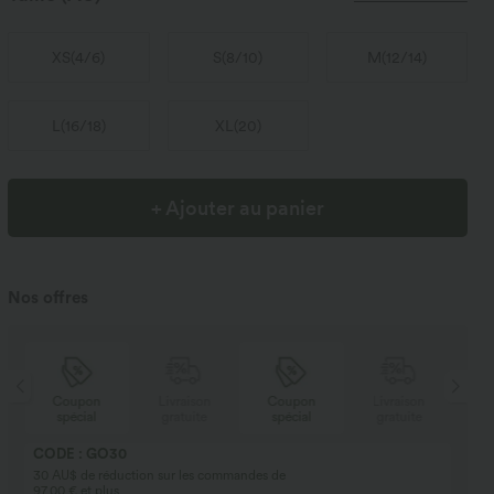
XS
(
4/6
)
S
(
8/10
)
M
(
12/14
)
L
(
16/18
)
XL
(
20
)
+ Ajouter au panier
Nos offres
Coupon
Livraison
Coupon
Livraison
spécial
gratuite
spécial
gratuite
CODE : GO30
30 AU$ de réduction sur les commandes de
97,00 € et plus