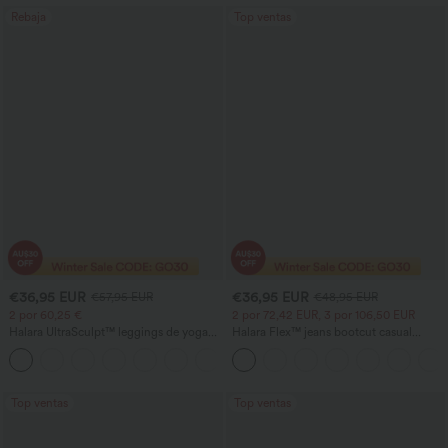
Rebaja
Top ventas
€36,95 EUR
€36,95 EUR
€57,95 EUR
€48,95 EUR
2 por 60,25 €
2 por 72,42 EUR, 3 por 106,50 EUR
Halara UltraSculpt™ leggings de yoga
Halara Flex™ jeans bootcut casual
bootcut de talle alto con control
lavados, de talle alto y con bolsillos
+11
abdominal, efecto moldeador y bolsillos
Top ventas
Top ventas