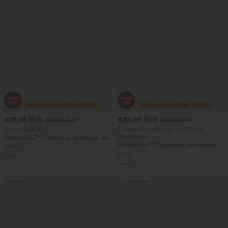
€31,95 EUR
€35,95 EUR
€44,95 EUR
€50,95 EUR
2 por 60,25 €
Compre 2 y obtenga un 10% de
descuento
Halara Flex™ Pantalones de trabajo de
talle alto, moldeadores del cuerpo, que
Halara Flex™ DayStretch pantalones
+10
estilizan la cintura, con bolsillos, de
acampanados de trabajo de tiro medio
pierna ancha en micro‑waffle
con bolsillo lateral con cremallera
Rebaja
Top ventas