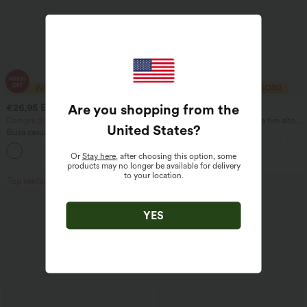
Are you shopping from the
€26,95 EUR
€35,95 EUR
€29,95 EUR
€62,95 EUR
Compre 2 y ahorre 20%
Halara Flex™ Jeans casual de tiro alto
United States
?
con control abdominal, pernera ancha y
Blusa casual con escote en V y mangas
bolsillos
cortas abullonadas
Or
Stay here
, after choosing this option, some
products may no longer be available for delivery
to your location.
Top ventas
Rebaja
YES