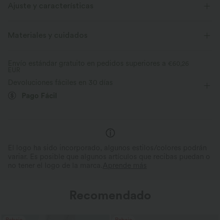
Ajuste y características
Sujeción media
Cintura plana
Con bolsillos
Materiales y cuidados
Fácil de poner
Largo 7/8
Tiro alto
Skinny
Envío estándar gratuito en pedidos superiores a
€60,26
EUR
Elasticidad media
Elástico en 4 direcciones
Devoluciones fáciles en 30 días
Pago Fácil
El logo ha sido incorporado, algunos estilos/colores podrán
variar. Es posible que algunos artículos que recibas puedan o
no tener el logo de la marca.
Aprende más
Recomendado