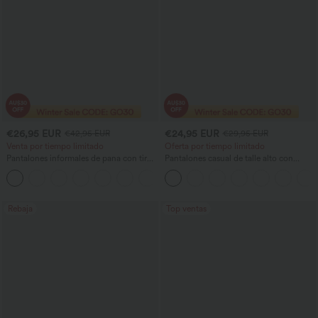
€26,95 EUR
€24,95 EUR
€42,95 EUR
€29,95 EUR
Venta por tiempo limitado
Oferta por tiempo limitado
Pantalones informales de pana con tiro
Pantalones casual de talle alto con
medio y bolsillos con cremallera
cordón, pernera ancha, en mezcla de
+4
lino y con bolsillos
Rebaja
Top ventas