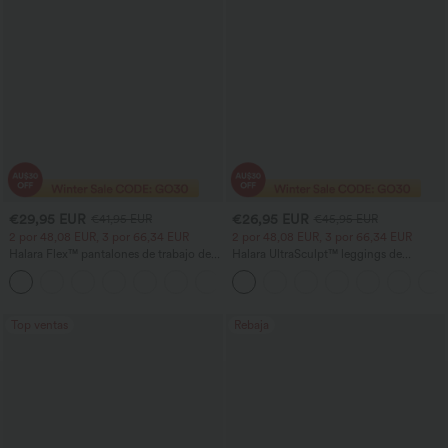
€29,95 EUR
€26,95 EUR
€41,95 EUR
€45,95 EUR
2 por 48,08 EUR, 3 por 66,34 EUR
2 por 48,08 EUR, 3 por 66,34 EUR
Halara Flex™ pantalones de trabajo de
Halara UltraSculpt™ leggings de
cintura alta con bolsillos, pernera ancha
entrenamiento de talle alto con control
+21
y tejido waffle
abdominal, efecto moldeador y bolsillos
Top ventas
Rebaja