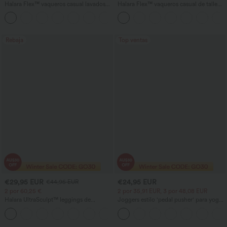
Halara Flex™ vaqueros casual lavados
Halara Flex™ vaqueros casual de talle
asimétricos de tiro bajo con bolsillos
alto con bolsillos, estilo baggy de pierna
+5
con cremallera, corte baggy y pierna
ancha, efecto lavado
ancha
Rebaja
Top ventas
€29,95 EUR
€24,95 EUR
€44,95 EUR
2 por 60,25 €
2 por 35,91 EUR, 3 por 48,08 EUR
Halara UltraSculpt™ leggings de
Joggers estilo 'pedal pusher' para yoga
entrenamiento moldeadores de talle alto
de talle alto, fruncidos y jaspeados, con
+11
con fruncido trasero que realza los
bolsillos
glúteos, control de abdomen y bolsillos