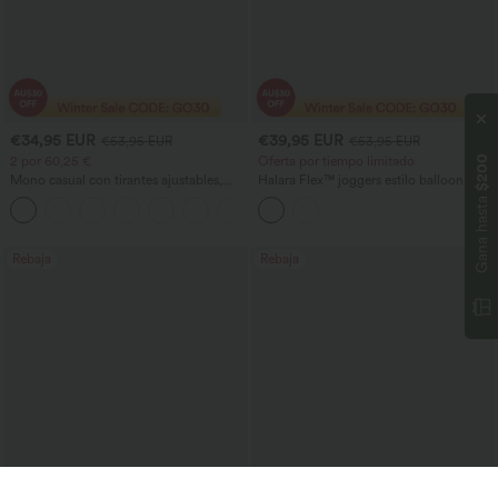
€34,95 EUR
€39,95 EUR
€53,95 EUR
€53,95 EUR
2 por 60,25 €
Oferta por tiempo limitado
$200
Mono casual con tirantes ajustables,
Halara Flex™ joggers estilo balloon
fruncidos, pierna ancha, tejido jaspeado
casual en denim de tiro medio con
Gana hasta
+9
y bolsillos - Easy Peezy
bolsillos
Rebaja
Rebaja