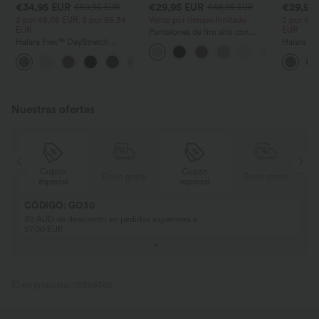
€34,95 EUR
€29,95 EUR
€29,95
€50,95 EUR
€48,95 EUR
2 por 48,08 EUR, 3 por 66,34
Venta por tiempo limitado
2 por 48,
EUR
EUR
Pantalones de tiro alto con
Halara Flex™ DayStretch
cordón y bolsillos, pernera
Halara Fl
pantalones de trabajo de tiro
ancha, holgados y de estilo
trabajo de
+24
alto, pernera recta y con bolsillos
casual con tacto de lino.
bolsillos,
waffle
Nuestras ofertas
Cupón
Cupón
is
Envío gratis
Envío gratis
especial
especial
CÓDIGO: GO30
30 AUD de descuento en pedidos superiores a
97,00 EUR
ID de producto: 02868385