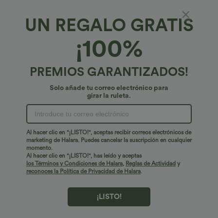
UN REGALO GRATIS
Leggings deportivos de cintura alta con
¡100%
bolsillos y acabado brillante
€39,95 EUR
Buy 1 Get 1 Free
PREMIOS GARANTIZADOS!
Solo añade tu correo electrónico para
girar la ruleta.
Al hacer clic en "¡LISTO!", aceptas recibir correos electrónicos de
marketing de Halara. Puedes cancelar la suscripción en cualquier
momento.
Al hacer clic en "¡LISTO!", has leído y aceptas
los Términos y Condiciones de Halara
,
Reglas de Actividad
y
reconoces la Política de Privacidad de Halara
.
¡LISTO!