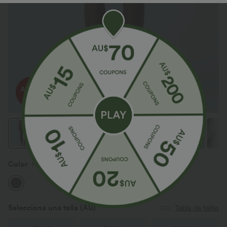
Color
Hay Brown
Selecciona una talla
(AU)
Tabla de tallas