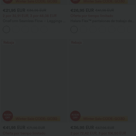
€21,95 EUR
€26,95 EUR
€36,95 EUR
€41,95 EUR
2 por 35,91 EUR, 3 por 48,08 EUR
Oferta por tiempo limitado
OneForm Seamless Flow – Leggings de
Halara Flex™ pantalones de trabajo de
yoga sin costuras, tiro medio, control de
cintura alta con bolsillo lateral trasero y
abdomen y realce de glúteos
ligera campana
Rebaja
Rebaja
€41,95 EUR
€36,95 EUR
€71,95 EUR
€57,95 EUR
Oferta por tiempo limitado
2 por 72,42 EUR, 3 por 106,50 EUR