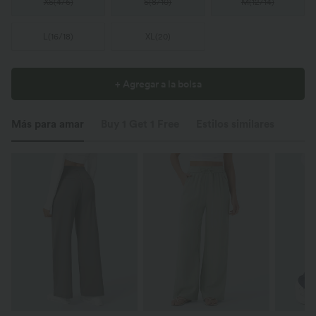
XS
(
4/6
)
S
(
8/10
)
M
(
12/14
)
L
(
16/18
)
XL
(
20
)
+ Agregar a la bolsa
Más para amar
Buy 1 Get 1 Free
Estilos similares