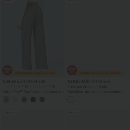
Rebaja
Rebaja
€34,95 EUR
€29,95 EUR
€50,95 EUR
€48,95 EUR
2 por 48,08 EUR, 3 por 66,34 EUR
Venta por tiempo limitado
Halara Flex™ DayStretch pantalones de
Pantalones de tiro alto con cordón y
trabajo de tiro alto, pernera recta y con
bolsillos, pernera ancha, holgados y de
+24
bolsillos
estilo casual con tacto de lino.
Top ventas
Rebaja