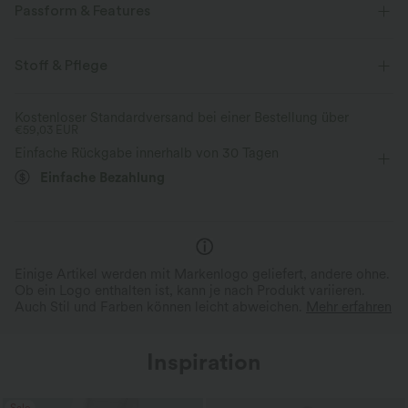
Passform & Features
flacher Bund
Seitentaschen
überziehen
Oficina
Stoff & Pflege
Midi
mit hohem Bund
Trapez
Vier-Wege-Stretch
Kostenloser Standardversand bei einer Bestellung über
€59,03 EUR
A-Linie
Einfache Rückgabe innerhalb von 30 Tagen
Einfache Bezahlung
Einige Artikel werden mit Markenlogo geliefert, andere ohne.
Ob ein Logo enthalten ist, kann je nach Produkt variieren.
Auch Stil und Farben können leicht abweichen.
Mehr erfahren
Inspiration