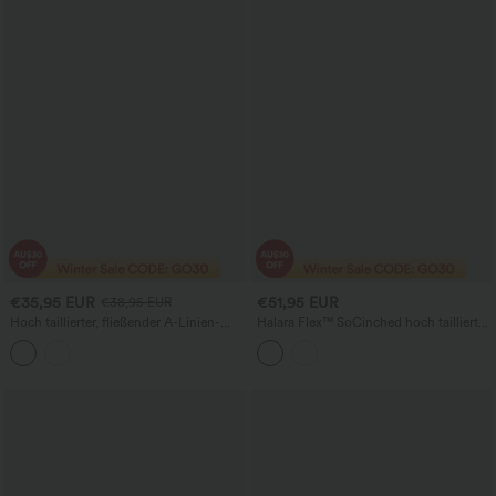
€35,95 EUR
€51,95 EUR
€38,95 EUR
Hoch taillierter, fließender A-Linien-
Halara Flex™ SoCinched hoch taillierter,
Midi-Freizeitrock
bauchformender, plissierter Midirock
aus lässigem Denim mit Taschen