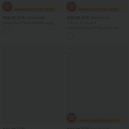
€26,95 EUR
€36,95 EUR
€36,95 EUR
€45,95 EUR
Halara Flex™ hoch taillierte, enge
2 Stück für 59,03 €
Arbeitshosen im Hahnentritt-Karo mit
Halara UltraSculpt™ Maxirock mit
Taschen
Leopardenmuster, hoher Taille und
Schlitz, lässig
Sale
€34,95 EUR
€44,95 EUR