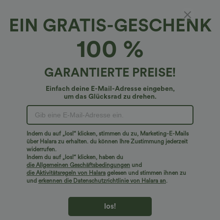
EIN GRATIS-GESCHENK
Hoch taillierter Midirock mit Taschen,
100 %
Hahnentritt-Karo und ausgestelltem, lässigem
Schnitt
€30,95 EUR
€36,95 EUR
GARANTIERTE PREISE!
Einfach deine E-Mail-Adresse eingeben,
um das Glücksrad zu drehen.
Indem du auf „los!“ klicken, stimmen du zu, Marketing-E-Mails
über Halara zu erhalten. du können Ihre Zustimmung jederzeit
widerrufen.
Indem du auf „los!“ klicken, haben du
die Allgemeinen Geschäftsbedingungen
und
die Aktivitätsregeln von Halara
gelesen und stimmen ihnen zu
und
erkennen die Datenschutzrichtlinie von Halara an
.
los!