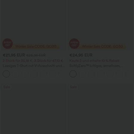
€21,95 EUR
€24,95 EUR
€25,95 EUR
2 Stück für 35,18 €, 3 Stück für 47,10 €
Kaufe 2 und erhalte 10 % Rabatt
Lässiges T‑Shirt mit V‑Ausschnitt und
SoftlyZero™ luftiges, ärmelloses,
kurzen Ärmeln
gerafftes figurbetontes Mini-Partykleid
+9
mit Rundhalsausschnitt und InstantCool
Sale
Sale