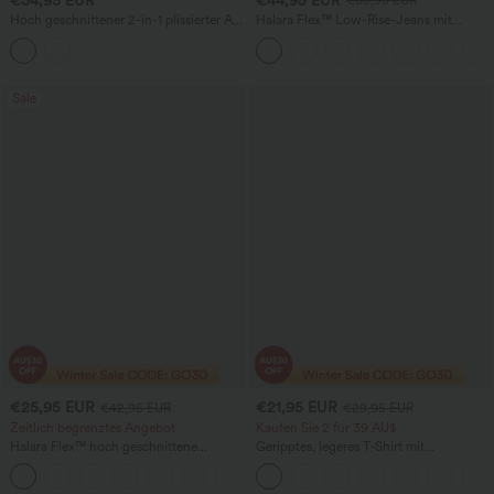
€69,95 EUR
Hoch geschnittener 2-in-1 plissierter A-
Halara Flex™ Low-Rise-Jeans mit
Linien-Minirock im Hahnentritt-Karo für
Reißverschlusstaschen, gewaschen,
die Arbeit, mit Taschen
baggy mit weitem Bein, lässig
Sale
€25,95 EUR
€21,95 EUR
€42,95 EUR
€29,95 EUR
Zeitlich begrenztes Angebot
Kaufen Sie 2 für 39 AU$
Halara Flex™ hoch geschnittene
Geripptes, legeres T‑Shirt mit
Arbeitshose mit Gesäßtasche und leicht
quadratischem Ausschnitt,
+13
ausgestelltem Bein
Schmetterlingsärmeln und Raffung