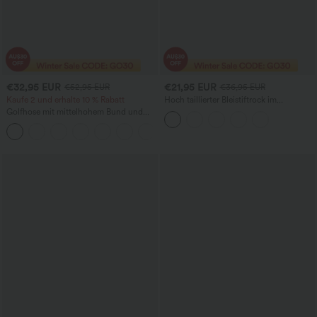
€32,95 EUR
€21,95 EUR
€52,95 EUR
€36,95 EUR
Kaufe 2 und erhalte 10 % Rabatt
Hoch taillierter Bleistiftrock im
Hahnentritt-Karo – bürotauglich
Golfhose mit mittelhohem Bund und
Taschen, schnelltrocknend - Golf-T-
+1
Shirt - UPF40+