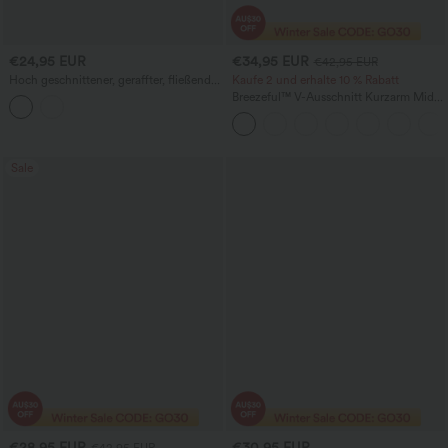
€24,95 EUR
€34,95 EUR
€42,95 EUR
Hoch geschnittener, geraffter, fließender
Kaufe 2 und erhalte 10 % Rabatt
Midi-Alltagsrock mit Taschen
Breezeful™ V-Ausschnitt Kurzarm Midi-
Freizeitkleid mit Tasche, Bindeband
hinten, schnell trocknend
Sale
€28,95 EUR
€30,95 EUR
€42,95 EUR