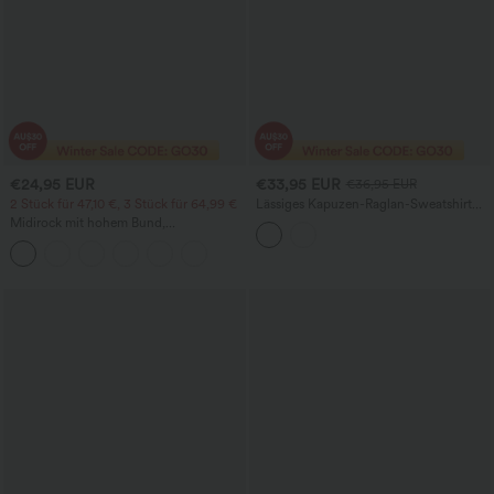
€24,95 EUR
€33,95 EUR
€36,95 EUR
2 Stück für 47,10 €, 3 Stück für 64,99 €
Lässiges Kapuzen-Raglan-Sweatshirt
mit langen Ärmeln und Daumenloch
Midirock mit hohem Bund,
überlappendem Schnitt, fließendem Fall
und Taschen, lässig