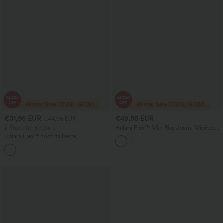
€31,95 EUR
€49,95 EUR
€44,95 EUR
2 Stück für 59,03 €
Halara Flex™ Mid-Rise Jeans-Midirock,
lässig, mit Taschen
Halara Flex™ hoch taillierte,
figurformende Arbeitshose, die die Taille
+10
schmaler wirken lässt, mit Taschen,
weitem Bein und Mikro-Waffelstruktur