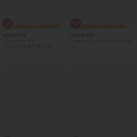
€33,95 EUR
€36,95 EUR
2 Stück für 59,03 €
Lässiger A-Linien-Midirock mit hohem
Bund und vorderer Bindeschleife
Hoch taillierter Midi-Rock mit
Kordelzug, Kontrast-Mesh, 2-in-1-
+15
Tasche und fließendem, ausgestelltem,
legerem Schnitt