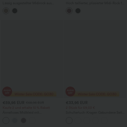
Lässig ausgestellter Midirock aus
Hoch taillierter, plissierter Midi-Rock für
Veloursleder mit hoher Taille und
den Alltag
Taschen
€59,95 EUR
€33,95 EUR
€68,95 EUR
Kaufe 2 und erhalte 10 % Rabatt
2 Stück für 59,03 €
Ärmelloses Midikleid mit
Schultertuch-Kragen Gebundene Seite
Rundhalsausschnitt, mit bestickter
Volant Saum Arbeitsbluse
Lochstickerei im Resort‑Stil und Taschen