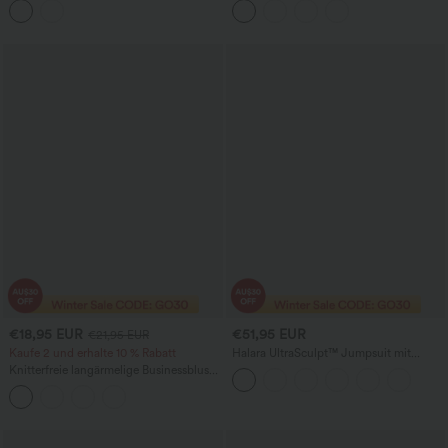
€18,95 EUR
€51,95 EUR
€21,95 EUR
Kaufe 2 und erhalte 10 % Rabatt
Halara UltraSculpt™ Jumpsuit mit
überkreuzten Trägern, rückenfrei,
Knitterfreie langärmelige Businessbluse
bauchformend, po-hebend, mit
mit Bateau-Ausschnitt, Raffung und
Raffung, nicht abnehmbarem Polster —
Bindeband
Workout-Jumpsuit mit Flare-Bein und
Taschen — Easy Peezy