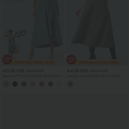
€27,95 EUR
€41,95 EUR
€36,95 EUR
€63,95 EUR
Breezeful™ hoch taillierter Wickelrock
Lässiger Fleece-Midirock mit hoher
mit Rückenschnürung, schnell
Taille, A-Linien-Schnitt und Taschen
trocknend