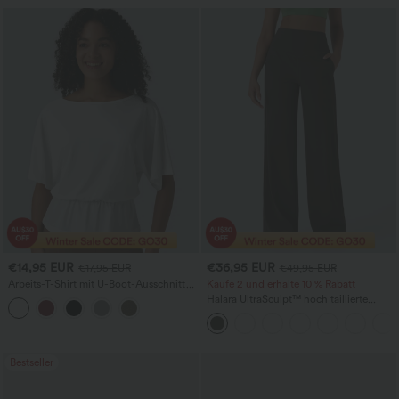
€14,95 EUR
€36,95 EUR
€17,95 EUR
€49,95 EUR
Arbeits-T-Shirt mit U-Boot-Ausschnitt
Kaufe 2 und erhalte 10 % Rabatt
und halblangen Ärmeln
Halara UltraSculpt™ hoch taillierte
Yoga-Hose mit Bauchkontrolle,
geradem Bein und Taschen
Bestseller