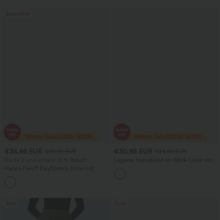
Bestseller
€34,95 EUR
€30,95 EUR
€49,95 EUR
€36,95 EUR
Kaufe 2 und erhalte 10 % Rabatt
Legeres Hemdkleid im Work-Look mit
Gürtel und krempelbaren Ärmeln
Halara Flex™ DayStretch Hose mit
mittlerer Bundhöhe, seitlicher
+12
Reißverschlusstasche und
Work‑Flare‑Schnitt
Sale
Sale