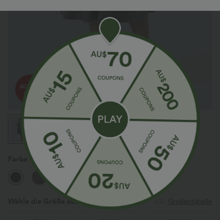
Farbe
Dark Gray Plaid
Wähle die Größe aus
(AU)
Größentabelle