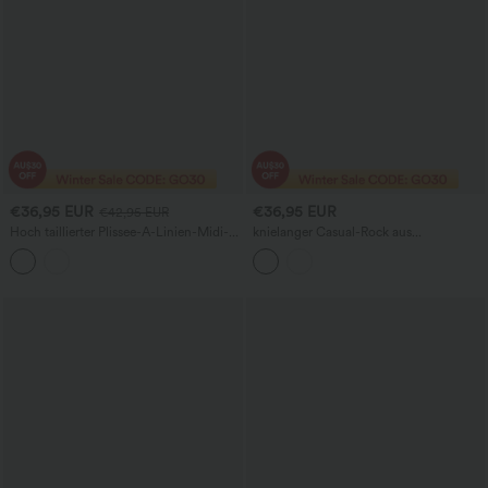
€36,95 EUR
€36,95 EUR
€42,95 EUR
Hoch taillierter Plissee-A-Linien-Midi-
knielanger Casual-Rock aus
Strickrock, lässig
gepunktetem Mesh mit hoher Taille,
Bauchkontrolle und Taschen