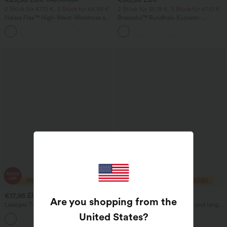
2 Stück für 47,10 €, 3 Stück für 64,99 €
2 Stück für 35,18 €, 3 Stück für 47,10 €
Halara Flex™ High-Waist-Workhose aus
Breezeful™ Rundhals-Kurzarm-
Waffelstrick mit Taschen und weitem
Arbeitstop mit Schlüsselloch-Rücken,
+21
Bein
schnelltrocknend
€17,95 EUR
€36,95 EUR
€20,95 EUR
Are you shopping from the
Lässiges T-Shirt mit Bootsausschnitt,
Satin-Bluse mit Frontknoten und langen
kurzen Ärmeln und Cut-out
Ärmeln für die Arbeit
United States
?