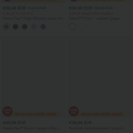
€32,95 EUR
€30,95 EUR
€53,95 EUR
€36,95 EUR
2 Stück für 59,03 €
Zeitlich begrenztes Angebot
Halara Flex™ High-Waisted-Jeans mit
Patitoff™ Flow – resistent gegen
Crossover-Tasche, gewaschener Used-
Tierhaare, hoch geschnitten,
+1
Look, lässiger Schnitt
bauchformend, 2-in-1 figurbetonter
Midirock für den Alltag
€63,95 EUR
€39,95 EUR
Halara Flex™ Denim Langarm Midi
Rundhals-Schulterpolster Langarm
Casual Hemdkleid mit Taschen
Saum Slim Miniarbeitskleid