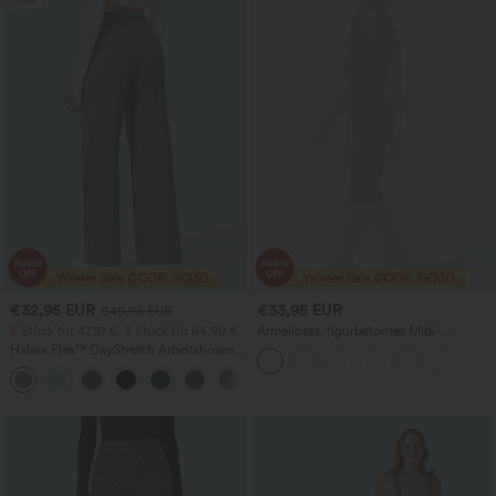
Sale
€32,95 EUR
€33,95 EUR
€49,95 EUR
2 Stück für 47,10 €, 3 Stück für 64,99 €
Ärmelloses, figurbetontes Midi-
Bürokleid mit Stehkragen und
Halara Flex™ DayStretch Arbeitshosen
Hahnentritt-Karo
mit hoher Taille, Taschen und geradem
+24
Bein