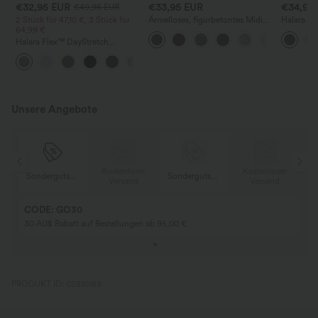
€32,95 EUR
€33,95 EUR
€34,95
€49,95 EUR
2 Stück für 47,10 €, 3 Stück für
Ärmelloses, figurbetontes Midi-
Halara Fle
64,99 €
Bürokleid mit Stehkragen und
ausgestel
Hahnentritt-Karo
Ziertasch
Halara Flex™ DayStretch
Arbeitshosen mit hoher Taille,
+24
Taschen und geradem Bein
Unsere Angebote
er
Kostenloser
Kostenloser
Sondergutschein
Sondergutschein
Versand
Versand
CODE: GO30
30 AU$ Rabatt auf Bestellungen ab 95,00 €
PRODUKT ID: 02810189