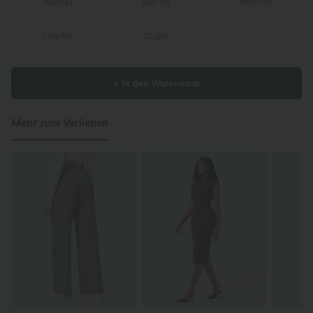
XS
(
4/6
)
S
(
8/10
)
M
(
12/14
)
L
(
16/18
)
XL
(
20
)
+ In den Warenkorb
Mehr zum Verlieben