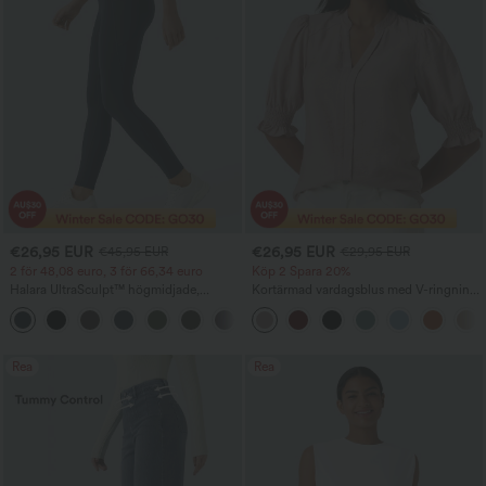
€26,95 EUR
€26,95 EUR
€45,95 EUR
€29,95 EUR
2 för 48,08 euro, 3 för 66,34 euro
Köp 2 Spara 20%
Halara UltraSculpt™ högmidjade,
Kortärmad vardagsblus med V-ringning
magkontrollerande formande
och puffärmar
+16
träningsleggings med ficka
Rea
Rea