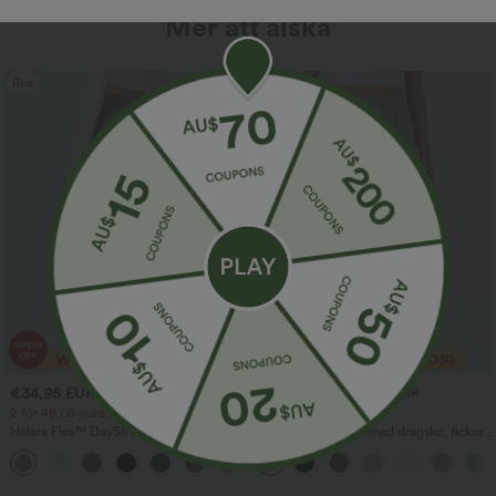
Mer att älska
Rea
Rea
€34,95 EUR
€29,95 EUR
€50,95 EUR
€48,95 EUR
2 för 48,08 euro, 3 för 66,34 euro
Tidsbegränsad rea
Halara Flex™ DayStretch högmidjade
Högmidjade byxor med dragsko, fickor,
arbetsbyxor med raka ben och fickor
vida baggy-ben och linneliknande
+24
känsla