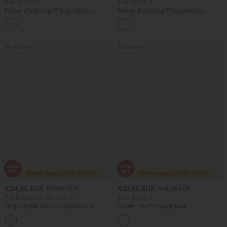
2 för 60,25 €
2 för 60,25 €
Halara UltraSculpt™ högmidjade
Halara UltraSculpt™ högmidjade,
träningsleggings med scrunch‑effekt för
magkontrollerande, formande bootcut-
+11
rumplyft, magkontroll, formande
leggings med ficka för yoga
passform och ficka
Bästsäljare
Bästsäljare
€24,95 EUR
€31,95 EUR
€29,95 EUR
€44,95 EUR
Tidsbegränsat erbjudande
2 för 60,25 €
Högmidjade, vida vardagsbyxor i
Halara Flex™ högmidjade
linblandning med dragsko och fickor.
kroppsformande arbetsbyxor med
+5
midjeavsmalnande effekt, ficka, vida ben