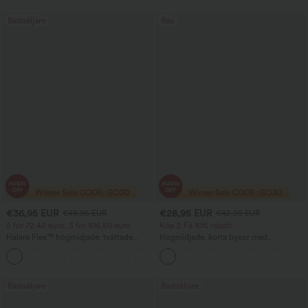
och mikrovåffelstruktur
Bästsäljare
Rea
€36,95 EUR
€28,95 EUR
€48,95 EUR
€42,95 EUR
2 för 72,42 euro, 3 för 106,50 euro
Köp 2 Få 10% rabatt
Halara Flex™ högmidjade, tvättade
Högmidjade, korta byxor med
avslappnade bootcut-jeans med fickor
dragkedjeficka och linnekänsla
+5
Bästsäljare
Bästsäljare