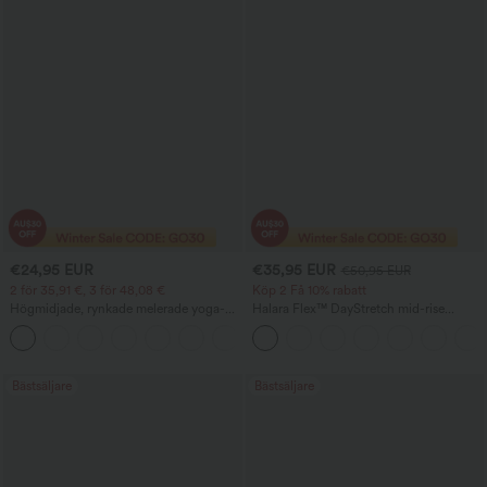
€24,95 EUR
€35,95 EUR
€50,95 EUR
2 för 35,91 €, 3 för 48,08 €
Köp 2 Få 10% rabatt
Högmidjade, rynkade melerade yoga-
Halara Flex™ DayStretch mid-rise
capri-joggers med fickor
flarebyxor för arbete med medelhög
+4
midja och sidoficka med dragkedja.
Bästsäljare
Bästsäljare