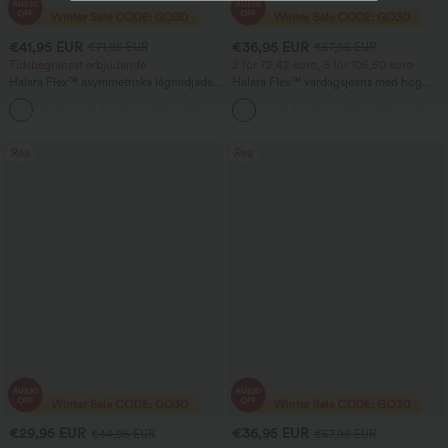
€41,95 EUR
€36,95 EUR
€71,95 EUR
€57,95 EUR
Tidsbegränsat erbjudande
2 för 72,42 euro, 3 för 106,50 euro
Halara Flex™ asymmetriska lågmidjade
Halara Flex™ vardagsjeans med hög
jeans med dragkedjefickor — baggy,
midja, fickor, baggy, vida ben och
+5
vida ben och tvättad casual stil
tvättad look
Rea
Rea
€29,95 EUR
€36,95 EUR
€44,95 EUR
€57,95 EUR