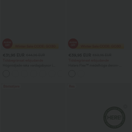
€31,95 EUR
€39,95 EUR
€44,95 EUR
€53,95 EUR
Tidsbegränsat erbjudande
Tidsbegränsat erbjudande
Högmidjade raka vardagsbyxor i
Halara Flex™ medelhöga denim-
linnekänsla med fickor
ballongjoggers i avslappnad stil med
+4
fickor
Bästsäljare
Rea