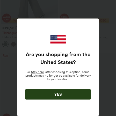
€26,95 EUR
€21,95 EUR
€41,95 EUR
€36,95 EUR
Tidsbegränsat erbjudande
2 för 35,91 €, 3 för 48,08 €
Halara Flex™ högmidjade arbetsbyxor
OneForm Seamless Flow mid-rise
med bak- och sidoficka, lätt utsvängda
yogaleggings med magkontroll och
+13
rumplyft
Are you shopping from the
Rea
Rea
United States
?
Or
Stay here
, after choosing this option, some
products may no longer be available for delivery
to your location.
YES