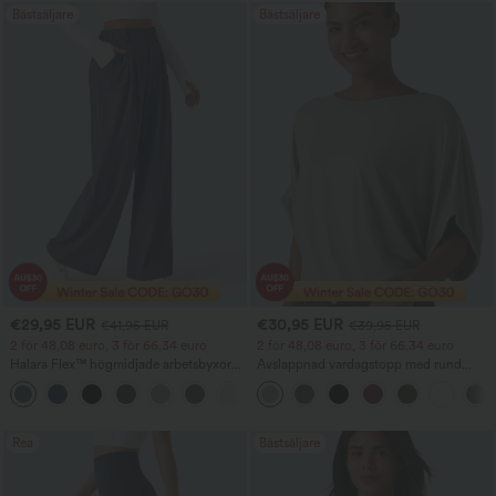
Bästsäljare
Bästsäljare
€29,95 EUR
€30,95 EUR
€41,95 EUR
€39,95 EUR
2 för 48,08 euro, 3 för 66,34 euro
2 för 48,08 euro, 3 för 66,34 euro
Halara Flex™ högmidjade arbetsbyxor
Avslappnad vardagstopp med rund
med fickor, vida ben och våffelstruktur
halsringning och fladdermusärm
+21
Rea
Bästsäljare