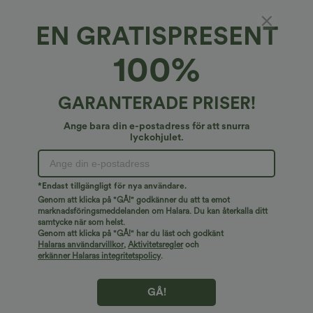
EN GRATISPRESENT
100%
GARANTERADE PRISER!
Ange bara din e-postadress för att snurra
lyckohjulet.
Hoppsan!
Vi kan inte hitta sidan du letar efter.
*Endast tillgängligt för nya användare.
Genom att klicka på "GÅ!" godkänner du att ta emot
marknadsföringsmeddelanden om Halara. Du kan återkalla ditt
samtycke när som helst.
Handla mer
Genom att klicka på "GÅ!" har du läst och godkänt
Halaras användarvillkor
,
Aktivitetsregler
och
erkänner Halaras integritetspolicy
.
GÅ!