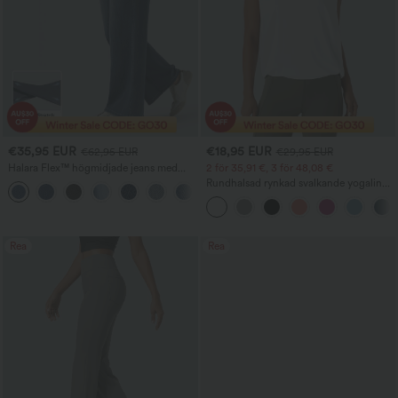
€35,95 EUR
€18,95 EUR
€62,95 EUR
€29,95 EUR
Halara Flex™ högmidjade jeans med
2 för 35,91 €, 3 för 48,08 €
magkontroll, vida ben och fickor
Rundhalsad rynkad svalkande yogalinne
- UPF50+
Rea
Rea