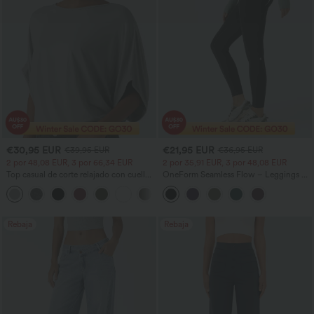
€30,95 EUR
€21,95 EUR
€39,95 EUR
€36,95 EUR
2 por 48,08 EUR, 3 por 66,34 EUR
2 por 35,91 EUR, 3 por 48,08 EUR
Top casual de corte relajado con cuello
OneForm Seamless Flow – Leggings de
redondo y mangas murciélago.
yoga sin costuras, tiro medio, control de
+1
abdomen y realce de glúteos
Rebaja
Rebaja