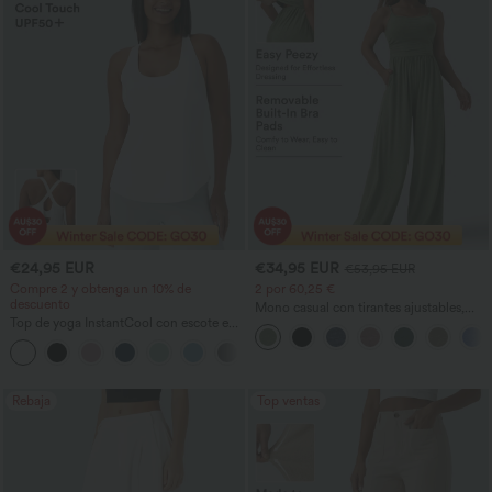
€24,95 EUR
€34,95 EUR
€53,95 EUR
Compre 2 y obtenga un 10% de
2 por 60,25 €
descuento
Mono casual con tirantes ajustables,
Top de yoga InstantCool con escote en
fruncidos, pierna ancha, tejido jaspeado
U y bajo curvado - UPF50+
y bolsillos - Easy Peezy
Rebaja
Top ventas