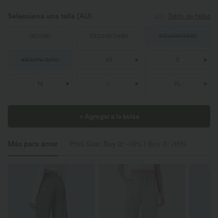
Selecciona una talla
(AU)
Tabla de tallas
1X
(
20W
)
2X
(
22W/24W
)
3X
(
26W/28W
)
4X
(
30W/32W
)
XS
S
M
L
XL
+ Agregar a la bolsa
Más para amar
Plus Size: Buy 2: -10% | Buy 3: -15%