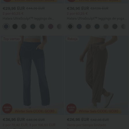
€29,95 EUR
€36,95 EUR
€44,95 EUR
€57,95 EUR
2 por 60,25 €
2 por 60,25 €
Halara UltraSculpt™ leggings de
Halara UltraSculpt™ leggings de yoga
entrenamiento moldeadores de talle alto
bootcut de talle alto con control
+11
con fruncido trasero que realza los
abdominal, efecto moldeador y bolsillos
glúteos, control de abdomen y bolsillos
Top ventas
Rebaja
€36,95 EUR
€26,95 EUR
€48,95 EUR
€42,95 EUR
2 por 72,42 EUR, 3 por 106,50 EUR
Venta por tiempo limitado