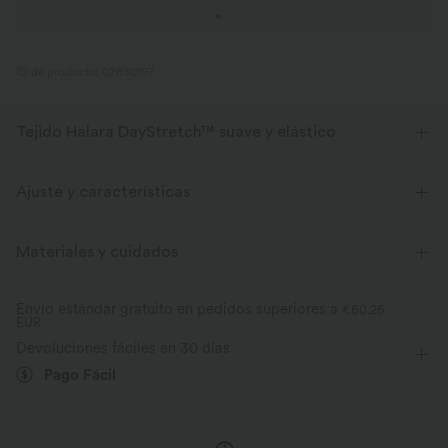
ID de producto: 02830197
Tejido Halara DayStretch™ suave y elástico
Comodidad y bienestar, con una textura suave, elástica y transpirable,
ideal para cualquier actividad.
Ajuste y características
Elástico en cuatro direcciones
Transpirable
Cintura plana
Con bolsillos
Con bolsillos
Materiales y cuidados
Bolsillo con solapa
Con bolsillos
Cargo
Suave
Evacua la humedad
Envío estándar gratuito en pedidos superiores a
€60,26
EUR
Fácil de poner
Largo 7/8
Tiro alto
Skinny
Recuperación mejorada de las arrugas
Devoluciones fáciles en 30 días
Elasticidad alta
Elástico en 4 direcciones
Pago Fácil