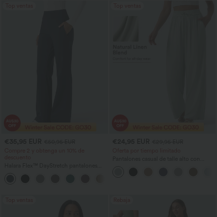
Top ventas
Top ventas
€35,95 EUR
€24,95 EUR
€50,95 EUR
€29,95 EUR
Compre 2 y obtenga un 10% de
Oferta por tiempo limitado
descuento
Pantalones casual de talle alto con
Halara Flex™ DayStretch pantalones
cordón, pernera ancha, en mezcla de
acampanados de trabajo de tiro medio
lino y con bolsillos
+12
con bolsillo lateral con cremallera
Top ventas
Rebaja