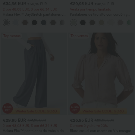
€34,95 EUR
€29,95 EUR
€50,95 EUR
€48,95 EUR
2 por 48,08 EUR, 3 por 66,34 EUR
Venta por tiempo limitado
Halara Flex™ DayStretch pantalones de
Pantalones de tiro alto con cordón y
trabajo de tiro alto, pernera recta y con
bolsillos, pernera ancha, holgados y de
+24
bolsillos
estilo casual con tacto de lino.
Top ventas
Top ventas
€29,95 EUR
€26,95 EUR
€41,95 EUR
€29,95 EUR
2 por 48,08 EUR, 3 por 66,34 EUR
Compre 2 y ahorre 20%
Halara Flex™ pantalones de trabajo de
Blusa casual con escote en V y mangas