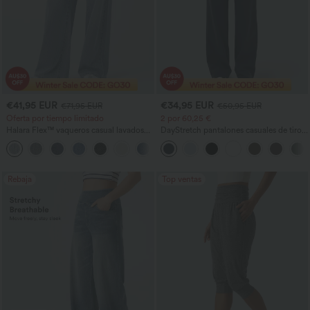
€41,95 EUR
€34,95 EUR
€71,95 EUR
€50,95 EUR
Oferta por tiempo limitado
2 por 60,25 €
Halara Flex™ vaqueros casual lavados
DayStretch pantalones casuales de tiro
asimétricos de tiro bajo con bolsillos
alto con bolsillos y pernera recta
+5
con cremallera, corte baggy y pierna
ancha
Rebaja
Top ventas