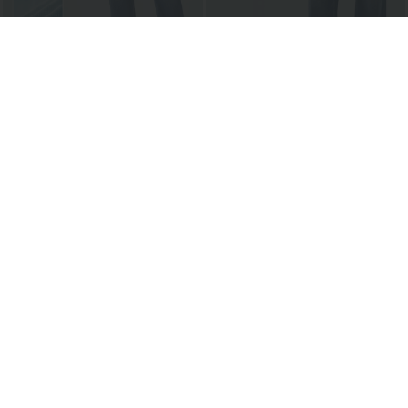
€39,95 EUR
€35,95 EUR
€59,95 EUR
€53,95 EUR
2 por 72,42 EUR, 3 por 106,50 EUR
2 por 72,42 EUR, 3 por 106,50 EUR
Halara Flex™ jeans casual de talle alto
Halara Flex™ jeans crossover de talle
con bolsillos, pierna recta y lavados
alto con control del abdomen, corte
+3
recto informal y bolsillos
Top ventas
Rebaja