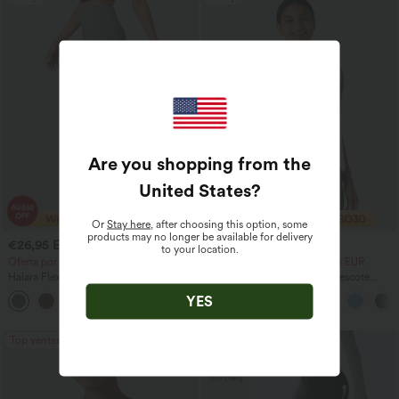
Are you shopping from the
United States
?
Or
Stay here
, after choosing this option, some
products may no longer be available for delivery
€26,95 EUR
€18,95 EUR
€41,95 EUR
€29,95 EUR
to your location.
Oferta por tiempo limitado
2 por 35,91 EUR, 3 por 48,08 EUR
Halara Flex™ pantalones de trabajo de
Top de yoga de tirantes con escote
cintura alta con bolsillo lateral trasero y
redondo, fruncido y tacto fresco -
YES
+13
ligera campana
UPF50+
Top ventas
Rebaja