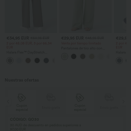
€34,95 EUR
€29,95 EUR
€29,95
€50,95 EUR
€48,95 EUR
2 por 48,08 EUR, 3 por 66,34
Venta por tiempo limitado
2 por 48,
EUR
EUR
Pantalones de tiro alto con
Halara Flex™ DayStretch
cordón y bolsillos, pernera
Halara Fl
pantalones de trabajo de tiro
ancha, holgados y de estilo
trabajo de
+24
alto, pernera recta y con bolsillos
casual con tacto de lino.
bolsillos,
waffle
Nuestras ofertas
Cupón
Cupón
is
Envío gratis
Envío gratis
especial
especial
CÓDIGO: GO30
30 AUD de descuento en pedidos superiores a
97,00 EUR