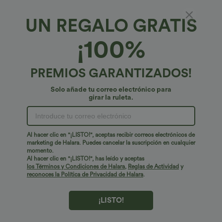
UN REGALO GRATIS
Halara DayStretch*
¡100%
Leggings skinny de yoga 7/8 de talle alto con
bolsillos cargo para tallas grandes
4.8
(
54
)
PREMIOS GARANTIZADOS!
€39,95 EUR
€57,95 EUR
Solo añade tu correo electrónico para
Plus Size: Buy 2: -10% | Buy 3: -15%
girar la ruleta.
Al hacer clic en "¡LISTO!", aceptas recibir correos electrónicos de
marketing de Halara. Puedes cancelar la suscripción en cualquier
momento.
Al hacer clic en "¡LISTO!", has leído y aceptas
los Términos y Condiciones de Halara
,
Reglas de Actividad
y
reconoces la Política de Privacidad de Halara
.
¡LISTO!