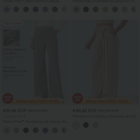
Halara Flex™ jeans bootcut casual
Pantalones informales de pana con tiro
lavados, de talle alto y con bolsillos
medio y bolsillos con cremallera
+5
Top ventas
€31,95 EUR
€39,95 EUR
€44,95 EUR
€53,95 EUR
2 por 60,25 €
Pantalones holgados informales de talle
alto con cinturón, efecto lino y bolsillos
Halara Flex™ Pantalones de trabajo de
talle alto, moldeadores del cuerpo, que
+10
estilizan la cintura, con bolsillos, de
pierna ancha en micro‑waffle