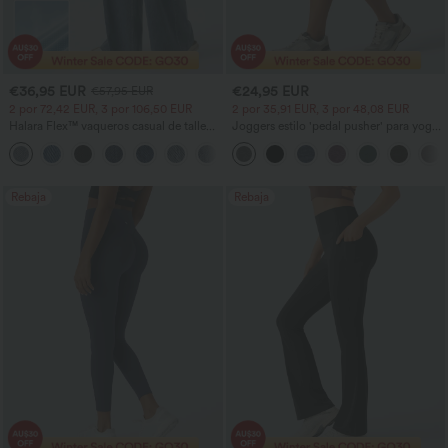
€36,95 EUR
€24,95 EUR
€57,95 EUR
2 por 72,42 EUR, 3 por 106,50 EUR
2 por 35,91 EUR, 3 por 48,08 EUR
Halara Flex™ vaqueros casual de talle
Joggers estilo 'pedal pusher' para yoga
alto con bolsillos, estilo baggy de pierna
de talle alto, fruncidos y jaspeados, con
+2
ancha, efecto lavado
bolsillos
Rebaja
Rebaja