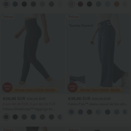
cintura alta con bolsillos, pernera ancha
cortas abullonadas
+21
y tejido waffle
Rebaja
Rebaja
€26,95 EUR
€35,95 EUR
€45,95 EUR
€62,95 EUR
2 por 48,08 EUR, 3 por 66,34 EUR
Halara Flex™ Jeans casual de tiro alto
con control abdominal, pernera ancha y
Halara UltraSculpt™ leggings de
bolsillos
entrenamiento de talle alto con control
+16
abdominal, efecto moldeador y bolsillos
Rebaja
Rebaja