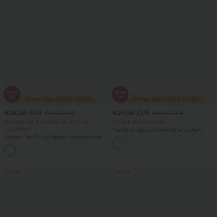
€34,95 EUR
€24,95 EUR
€49,95 EUR
€29,95 EUR
Achetez-en 2 et obtenez 10 % de
Offre à durée limitée
réduction
Pantalon décontracté taille haute à
Halara Flex™ DayStretch pantalon flare
cordon, coupe large en mélange de lin,
de travail, taille mi-haute, poche latérale
avec poches
+12
zippée
Soldes
Soldes