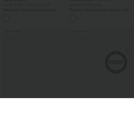
2 pour 47,10 €, 3 pour 64,99 €
Offre à durée limitée
Débardeur décontracté à encolure
Pantalon décontracté en velours côtelé,
carrée avec soutien-gorge intégré,
taille haute, poches, jambe droite et
bonnets B-E
coupe ample (baggy)
Top Ventes
Top Ventes
€26,95 EUR
€42,95 EUR
€29,95 EUR
€45,95 EUR
2 pour 41,14 €, 4 pour 76,92 €
Achetez-en 2 et obtenez 10 % de
réduction
Shorts de yoga SoftlyZero™ Airy 2-en-1
InstantCool, super taille haute, 7" avec
Halara Flex™ short bermuda
+23
poches
décontracté en jean lavé, taille haute,