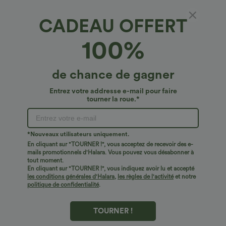
CADEAU OFFERT
Pantalon décontracté en polaire à taille
100%
haute, avec poches et coupe droite
4.8
(
69
)
de chance de gagner
€26,95 EUR
€38,95 EUR
Entrez votre addresse e-mail pour faire
tourner la roue.*
*Nouveaux utilisateurs uniquement.
En cliquant sur "TOURNER !", vous acceptez de recevoir des e-
mails promotionnels d'Halara. Vous pouvez vous désabonner à
tout moment.
En cliquant sur "TOURNER !", vous indiquez avoir lu et accepté
les conditions générales d'Halara
,
les règles de l'activité
et notre
politique de confidentialité
.
TOURNER !