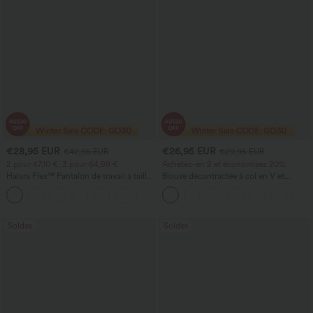
€28,95 EUR
€26,95 EUR
€42,95 EUR
€29,95 EUR
2 pour 47,10 €, 3 pour 64,99 €
Achetez-en 2 et économisez 20%
Halara Flex™ Pantalon de travail à taille
Blouse décontractée à col en V et
haute, jambe large, avec poches, en
manches courtes bouffantes
+21
maille gaufrée
Soldes
Soldes