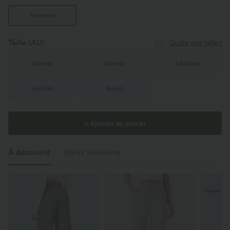
Standard
Taille
(AU)
Guide des tailles
XS
(
4/6
)
S
(
8/10
)
M
(
12/14
)
L
(
16/18
)
XL
(
20
)
+ Ajouter au panier
À découvrir
Styles Similaires