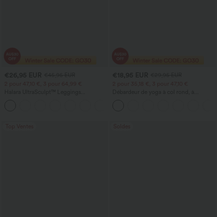
€26,95 EUR
€18,95 EUR
€45,95 EUR
€29,95 EUR
2 pour 47,10 €, 3 pour 64,99 €
2 pour 35,18 €, 3 pour 47,10 €
Halara UltraSculpt™ Leggings
Débardeur de yoga à col rond, à
d'entraînement sculptants taille haute,
fronces, effet rafraîchissant - UPF50+
+16
effet ventre plat, avec poche
Top Ventes
Soldes