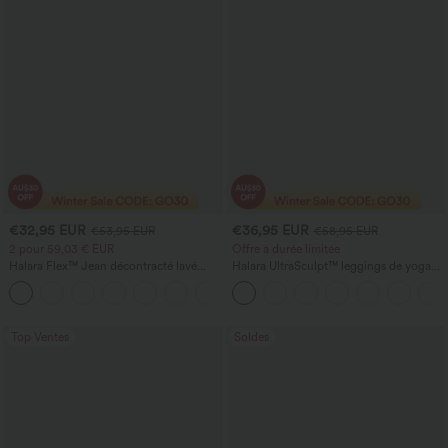
€32,95 EUR
€36,95 EUR
€53,95 EUR
€58,95 EUR
2 pour 59,03 € EUR
Offre à durée limitée
Halara Flex™ Jean décontracté lavé
Halara UltraSculpt™ leggings de yoga
taille haute à poche croisée
taille haute, coupe évasée, effet froncé
+1
rehausseur de fesses, gainant et
sculptant le ventre, avec poches
Top Ventes
Soldes