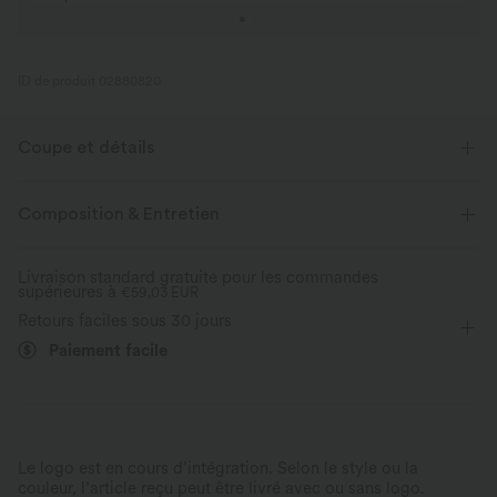
ID de produit 02880820
Coupe et détails
Taille plate
Poches arrière
Poche avant
Composition & Entretien
Boutons décoratifs
Enfilable
Décontracté
Livraison standard gratuite pour les commandes
supérieures à
Longueur sol
€59,03 EUR
Taille haute
Jambe droite
Retours faciles sous 30 jours
Coupe ample
Pantalon molletonné
Paiement facile
Le logo est en cours d’intégration. Selon le style ou la
couleur, l’article reçu peut être livré avec ou sans logo.