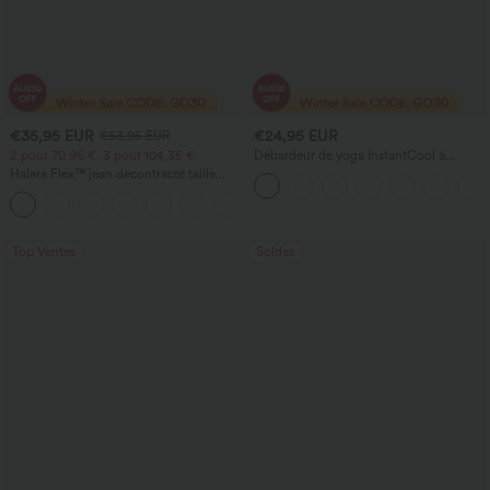
€35,95 EUR
€24,95 EUR
€53,95 EUR
2 pour 70,96 €, 3 pour 104,35 €
Débardeur de yoga InstantCool à
encolure en U et ourlet arrondi –
Halara Flex™ jean décontracté taille
UPF50+
haute à pan croisé, effet gainant pour le
+1
ventre, coupe droite, avec poches
Top Ventes
Soldes