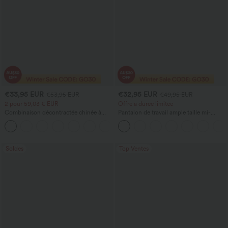
€33,95 EUR
€32,95 EUR
€53,95 EUR
€49,95 EUR
2 pour 59,03 € EUR
Offre à durée limitée
Combinaison décontractée chinée à
Pantalon de travail ample taille mi-
bretelles réglables, fronces et jambes
haute, coupe « barrel » (jambe en forme
+9
larges, avec poches — facile comme
de tonneau) avec poches
tout
Soldes
Top Ventes