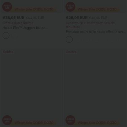
€38,95 EUR
€28,95 EUR
€53,95 EUR
€42,95 EUR
Offre à durée limitée
Achetez-en 2 et obtenez 10 % de
réduction
Halara Flex™ Joggers ballon
décontractés en jean, taille mi-haute,
Pantalon court taille haute effet lin avec
avec poches
poche zippée
Soldes
Soldes