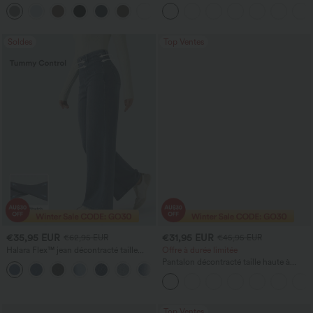
DayStretch à taille haute, avec poches et
poches, jambe large et coupe ample,
+24
coupe droite
style décontracté, effet lin
Soldes
Top Ventes
€35,95 EUR
€31,95 EUR
€62,95 EUR
€45,95 EUR
Halara Flex™ jean décontracté taille
Offre à durée limitée
haute à effet gainant, coupe large, avec
Pantalon décontracté taille haute à
poches
jambe droite, effet lin, avec poches
Top Ventes