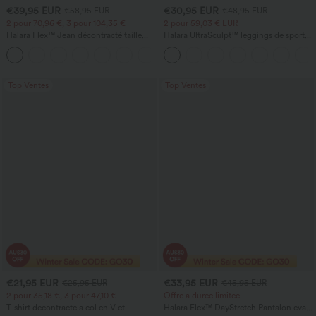
€39,95 EUR
€30,95 EUR
€58,95 EUR
€48,95 EUR
2 pour 70,96 €, 3 pour 104,35 €
2 pour 59,03 € EUR
Halara Flex™ Jean décontracté taille
Halara UltraSculpt™ leggings de sport
haute, jambe droite, délavé, avec poches
taille haute sculptants — rehaussement
+3
fessier, maintien du ventre, avec poche
Top Ventes
Top Ventes
€21,95 EUR
€33,95 EUR
€25,95 EUR
€45,95 EUR
2 pour 35,18 €, 3 pour 47,10 €
Offre à durée limitée
T-shirt décontracté à col en V et
Halara Flex™ DayStretch Pantalon évasé