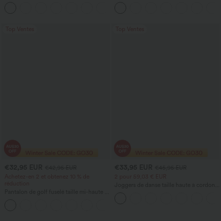
manches courtes
taille haute à poches pour le travail
+9
Top Ventes
Top Ventes
€32,95 EUR
€33,95 EUR
€42,95 EUR
€45,95 EUR
Achetez-en 2 et obtenez 10 % de
2 pour 59,03 € EUR
réduction
Joggers de danse taille haute à cordon,
Pantalon de golf fuselé taille mi-haute à
effet froncé, coupe fuselée, à séchage
cordon, ourlet incurvé, séchage rapide,
rapide et toucher frais, avec poches —
+2
avec poches — UPF40+
UPF40+