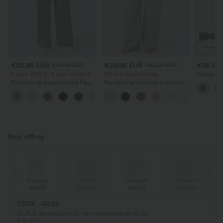
€32,95 EUR
€29,95 EUR
€35,95
€49,95 EUR
€48,95 EUR
2 pour 47,10 €, 3 pour 64,99 €
Offre à durée limitée
Halara Fl
taille hau
Pantalon de travail Halara Flex™
Pantalon taille haute à cordon
coupe lar
DayStretch à taille haute, avec
avec poches, jambe large et
+24
poches et coupe droite
coupe ample, style décontracté,
effet lin
Nos offres
Coupon
Livraison
Coupon
Livraison
spécial
gratuite
spécial
gratuite
CODE : GO30
30 AU$ de réduction sur les commandes de 95,00
€ et plus