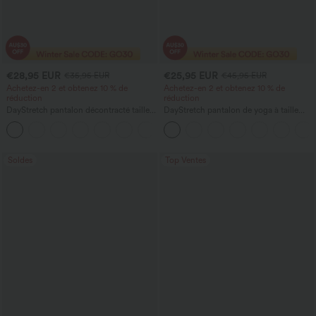
€28,95 EUR
€25,95 EUR
€35,95 EUR
€45,95 EUR
Achetez-en 2 et obtenez 10 % de
Achetez-en 2 et obtenez 10 % de
réduction
réduction
DayStretch pantalon décontracté taille
DayStretch pantalon de yoga à taille
haute à jambe en forme de tonneau
haute, gainant, à jambe large et coupe
+5
avec poches
ample, avec poches
Soldes
Top Ventes