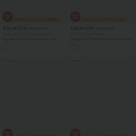
€30,95 EUR
€25,95 EUR
€39,95 EUR
€42,95 EUR
2 pour 47,10 €, 3 pour 64,99 €
Offre à durée limitée
Top décontracté à encolure ronde,
Halara Flex™ Pantalon de travail taille
manches chauve-souris et coupe ample
haute avec poche latérale arrière et
+1
légère coupe évasée
Soldes
Soldes