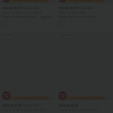
€21,95 EUR
€41,95 EUR
€36,95 EUR
€71,95 EUR
2 pour 35,18 €, 3 pour 47,10 €
Offre à durée limitée
OneForm Seamless Flow — leggings de
Halara Flex™ Jeans délavés
yoga sans coutures, taille mi-haute, effet
décontractés, coupe baggy à jambe
gainant pour le ventre et liftant pour les
large, taille basse asymétrique, poches
fesses
zippées
Soldes
Top Ventes
€36,95 EUR
€24,95 EUR
€57,95 EUR
2 pour 70,96 €, 3 pour 104,35 €
2 pour 35,18 €, 3 pour 47,10 €