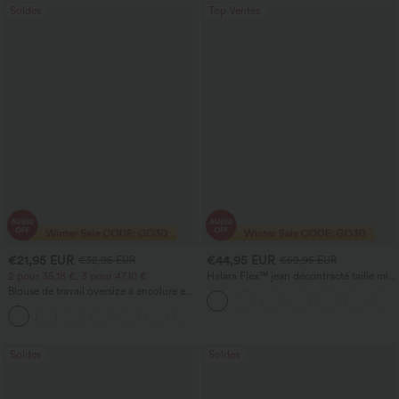
Soldes
Top Ventes
€21,95 EUR
€44,95 EUR
€32,95 EUR
€59,95 EUR
2 pour 35,18 €, 3 pour 47,10 €
Halara Flex™ jean décontracté taille mi-
haute, effet délavé, coupe baggy à
Blouse de travail oversize à encolure en
jambe large, avec poches
V, manches courtes, en tissu
+1
anti‑froissage
Soldes
Soldes