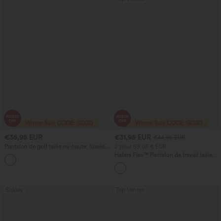
€35,95 EUR
€31,95 EUR
€44,95 EUR
Pantalon de golf taille mi-haute, fuselé,
2 pour 59,03 € EUR
à séchage rapide, avec poche pour tee
Halara Flex™ Pantalon de travail taille
de golf — UPF40+
haute sculptant la silhouette, gainant la
taille, avec poches, jambe large en
micro-gaufre
Soldes
Top Ventes