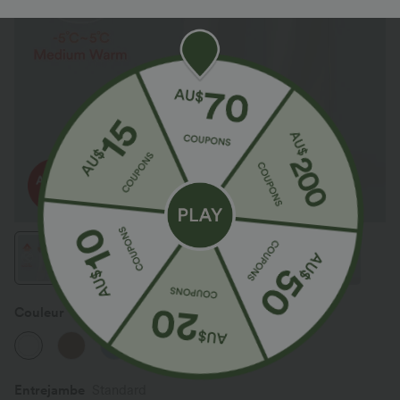
Couleur
Blanc
Entrejambe️
Standard