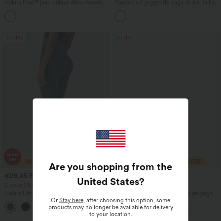
Halara Flex™ jean délavé décontracté
Pantacourt jogger de yoga chiné, taille
taille haute à poches, coupe baggy à
haute, à fronces, avec poches.
+2
jambe large
Soldes
Soldes
Are you shopping from the
€28,95 EUR
€36,95 EUR
€45,95 EUR
€57,95 EUR
United States
?
2 pour 59,03 € EUR
2 pour 59,03 € EUR
Halara UltraSculpt™ leggings
Halara UltraSculpt™ leggings de yoga
Or
Stay here
, after choosing this option, some
d'entraînement taille haute — fronces
taille haute, gainants avec contrôle du
+12
products may no longer be available for delivery
liftantes pour le fessier, maintien gainant
ventre, coupe bootcut, à poches
to your location.
du ventre et poche