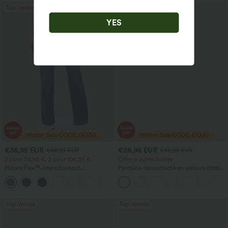
Top Ventes
Soldes
YES
€36,95 EUR
€26,95 EUR
€48,95 EUR
€42,95 EUR
2 pour 70,96 €, 3 pour 104,35 €
Offre à durée limitée
Halara Flex™ Jeans bootcut
Pantalon décontracté en velours côtelé,
décontractés taille haute, effet délavé,
taille mi-haute, poche zippée
+5
avec poches
Top Ventes
Top Ventes