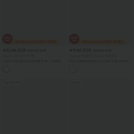
€32,95 EUR
€17,95 EUR
€45,95 EUR
€29,95 EUR
2 pour 59,03 € EUR
2 pour 35,18 €, 3 pour 47,10 €
Jupe midi décontractée 2-en-1, taille
Haut décontracté à col en V et manches
haute à effet gainant, froncée avec
longues
ourlet arrondi, en polaire et PU
Top Ventes
Soldes