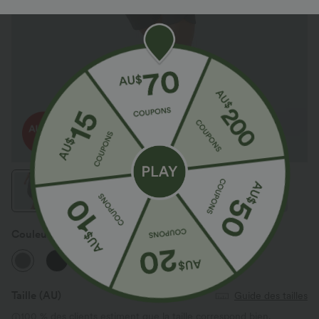
Couleur
Steel Gray
Taille
(AU)
Guide des tailles
100 % des clients estiment que la taille correspond bien.