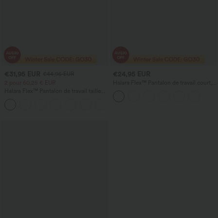
€31,95 EUR
€24,95 EUR
€44,95 EUR
2 pour 60,25 € EUR
Halara Flex™ Pantalon de travail court,
taille haute, coupe fuselée, à poches
Halara Flex™ Pantalon de travail taille
haute sculptant la silhouette, gainant la
+10
taille, avec poches, jambe large en
micro-gaufre