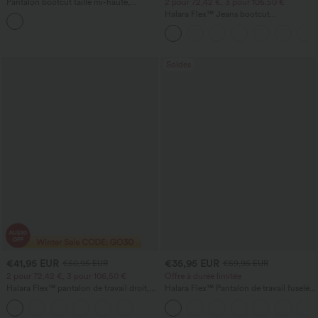
Pantalon bootcut taille mi-haute,
2 pour 72,42 €, 3 pour 106,50 €
sculptant la taille, pour le travail
Halara Flex™ Jeans bootcut
décontractés taille haute, effet délavé,
avec poches
Soldes
€41,95 EUR
€35,95 EUR
€50,95 EUR
€59,95 EUR
2 pour 72,42 €, 3 pour 106,50 €
Offre à durée limitée
Halara Flex™ pantalon de travail droit,
Halara Flex™ Pantalon de travail fuselé,
taille mi-haute, avec poches
uni, taille haute, avec poches