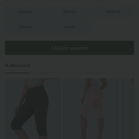
XS
(
4/6
)
S
(
8/10
)
M
(
12/14
)
L
(
16/18
)
XL
(
20
)
+ Ajouter au panier
À découvrir