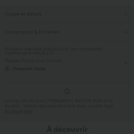
Coupe et détails
Taille plate
Poches arrière
Enfilable
Travail
Composition & Entretien
Longueur cheville sans pli
Taille haute
Ajusté
Livraison standard gratuite pour les commandes
supérieures à
Élasticité quatre directions
€60,26 EUR
Coupe ajustée
Retours faciles sous 30 jours
Paiement facile
Le logo est en cours d’intégration. Selon le style ou la
couleur, l’article reçu peut être livré avec ou sans logo.
En savoir plus
À découvrir