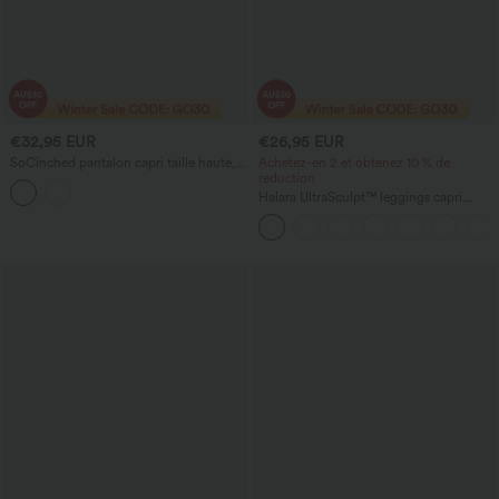
€32,95 EUR
€26,95 EUR
SoCinched pantalon capri taille haute,
Achetez-en 2 et obtenez 10 % de
gainant le ventre, avec poches
réduction
décoratives, coupe étroite et style
Halara UltraSculpt™ leggings capri
décontracté
d'entraînement taille haute — effet
lifting fessier, contrôle du ventre,
modelant, avec poches