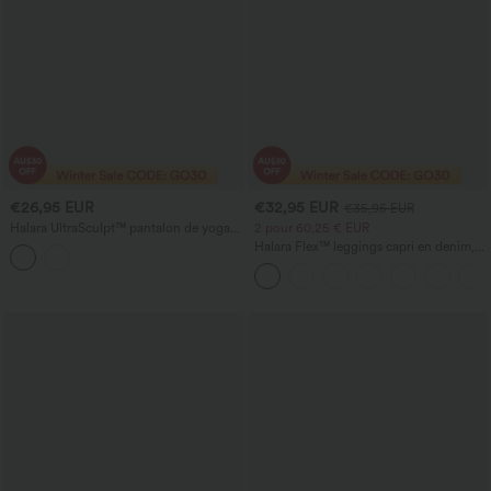
€26,95 EUR
€32,95 EUR
€35,95 EUR
Halara UltraSculpt™ pantalon de yoga
2 pour 60,25 € EUR
slim taille haute gainant le ventre,
Halara Flex™ leggings capri en denim,
pantacourt à ourlet fendu avec poches
taille haute, avec poches — style
décontracté