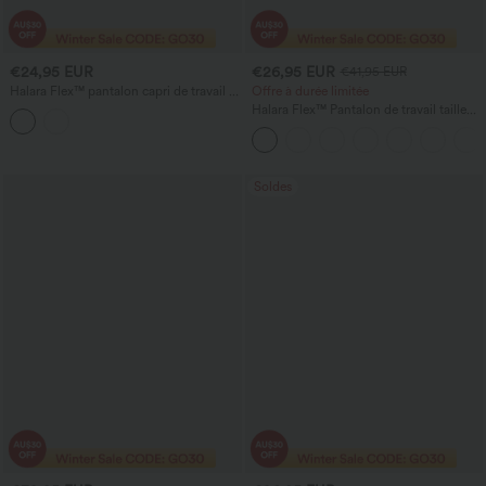
€24,95 EUR
€26,95 EUR
€41,95 EUR
Halara Flex™ pantalon capri de travail à
Offre à durée limitée
taille haute, coupe fuselée, en tissu à
Halara Flex™ Pantalon de travail taille
effet nid d'abeille, avec poches
haute avec poche latérale arrière et
légère coupe évasée
Soldes