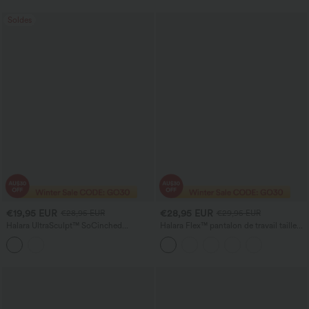
Soldes
€19,95 EUR
€28,95 EUR
€28,95 EUR
€29,95 EUR
Halara UltraSculpt™ SoCinched
Halara Flex™ pantalon de travail taille
leggings de yoga bootcut cropped, taille
mi-haute avec poches
haute, maintien abdominal, avec poches