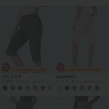
€33,95 EUR
€30,95 EUR
DayStretch pantalon cargo décontracté
Pantacourt décontracté taille mi-haute à
pantacourt slim, taille haute, poches
laçage avec poches
zippées, uni
Soldes