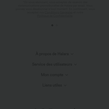
*En vous abonnant, vous acceptez de recevoir des
communications promotionelles de Halara par email. Vous
pouvez vous désabonner à tout moment. En continuant, vous
acceptez nos
Conditions Générales
et notre
Politique de Confidentialité
.
À propos de Halara
Service des utilisateurs
Découvrir Halara
Mon compte
Chat en direct
Le Cercle Halara
Liens utiles
Connexion ou inscription
Nous contacter
Innovation textile
Ambassadeurs
Mes commandes