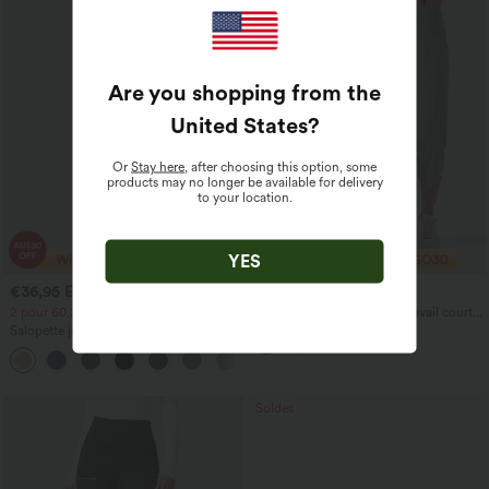
Are you shopping from the
United States
?
Or
Stay here
, after choosing this option, some
products may no longer be available for delivery
to your location.
YES
€36,95 EUR
€26,95 EUR
2 pour 60,25 € EUR
Halara Flex™ Pantalon de travail court
taille haute à jambe droite avec poches
Salopette jogger décontractée en tissu
gaufré avec poches
+10
Soldes