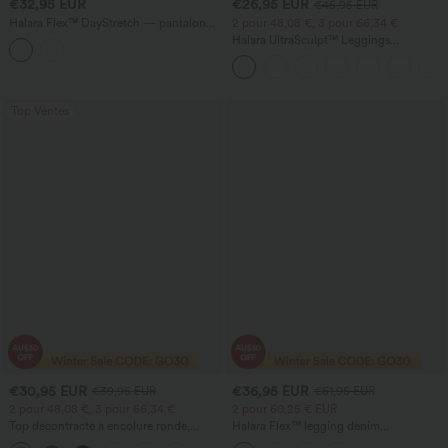
€32,95 EUR
€26,95 EUR
€45,95 EUR
Halara Flex™ DayStretch — pantalon
2 pour 48,08 €, 3 pour 66,34 €
droit de travail asymétrique à taille haute
Halara UltraSculpt™ Leggings
avec poches
d'entraînement sculptants taille haute,
effet ventre plat, avec poche
Top Ventes
€30,95 EUR
€36,95 EUR
€39,95 EUR
€51,95 EUR
2 pour 48,08 €, 3 pour 66,34 €
2 pour 60,25 € EUR
Top décontracté à encolure ronde,
Halara Flex™ legging denim
manches chauve-souris et coupe ample
décontracté taille haute, gainant le