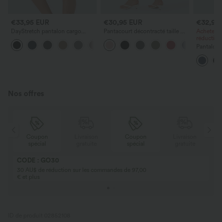
€33,95 EUR
€30,95 EUR
€32,95
DayStretch pantalon cargo
Pantacourt décontracté taille mi-
Achetez-e
décontracté pantacourt slim,
haute à laçage avec poches
réduction
taille haute, poches zippées, uni
Pantalon d
jambes la
Nos offres
Coupon
Livraison
Coupon
Livraison
spécial
gratuite
spécial
gratuite
CODE : GO30
30 AU$ de réduction sur les commandes de 97,00
€ et plus
ID de produit 02852108