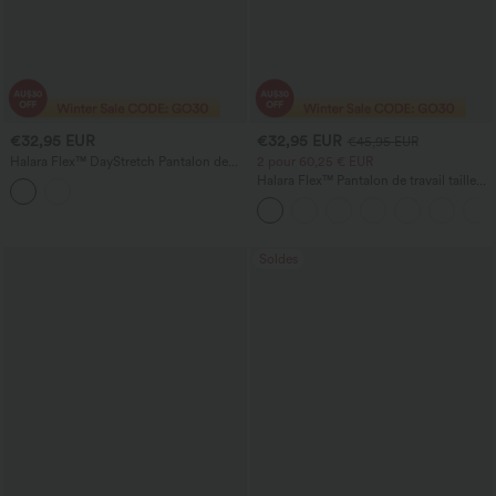
€32,95 EUR
€32,95 EUR
€45,95 EUR
Halara Flex™ DayStretch Pantalon de
2 pour 60,25 € EUR
travail court taille haute à coupe fuselée
Halara Flex™ Pantalon de travail taille
avec poches
haute à nouer sur les côtés, coupe à
jambe large
Soldes