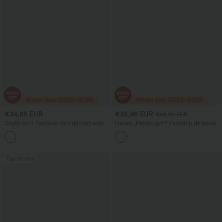
€34,95 EUR
€35,95 EUR
€48,95 EUR
DayStretch Pantalon slim décontracté
Halara UltraSculpt™ Pantalon de travail
taille haute avec poches décoratives,
taille haute à coupe droite, maintien du
longueur cheville
ventre, avec poches
Top Ventes