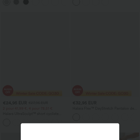
+1
ventre et rehaussant les fesses, avec
poches
€24,95 EUR
€32,95 EUR
€27,95 EUR
2 pour 41,99 €, 4 pour 78,51 €
Halara Flex™ DayStretch Pantalon de
travail coupe asymétrique, taille mi-
Halara UltraSculpt™ short cycliste
haute, à jambes en forme de tonneau,
d'entraînement taille haute 9'' — effet
avec poches
+4
sculptant et gainant, avec poche