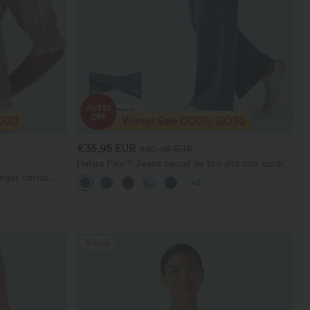
€35,95 EUR
€62,95 EUR
Halara Flex™ Jeans casual de tiro alto con control
abdominal, pernera ancha y bolsillos
ngas cortas
+4
Rebaja