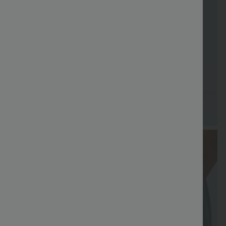
Cupón
Envío grati
especial