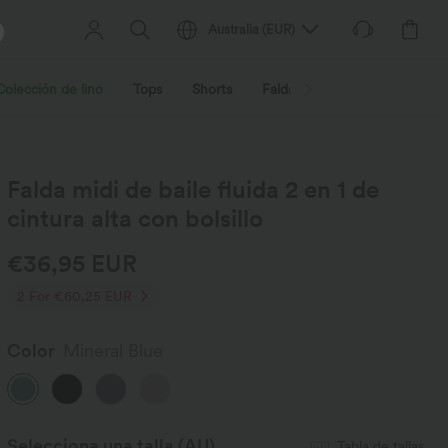
Australia
(
EUR
)
Colección de lino
Tops
Shorts
Faldas
Vestidos
Ropa 
Falda midi de baile fluida 2 en 1 de
cintura alta con bolsillo
€36,95 EUR
2 For €60,25 EUR
Color
Mineral Blue
Selecciona una talla
(AU)
Tabla de tallas