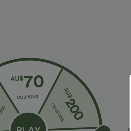
Más para amar
2 For €60,25 EUR
Estilos simila
€34,95 EUR
€29,95 EUR
€50,95 EUR
€48,95 EUR
2 por 48,08 EUR, 3 por 66,34
Venta por tiempo limitado
C
EUR
Pantalones de tiro alto con
B
Halara Flex™ DayStretch
cordón y bolsillos, pernera
y
+19
pantalones de trabajo de tiro
ancha, holgados y de estilo
+28
alto, pernera recta y con
casual con tacto de lino.
bolsillos
S