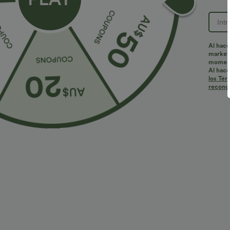
ID de producto: 02769575
Al hace
marketi
Ajuste y características
momen
Al hace
los Tér
reconoc
Cintura plana
Bolsillo lateral
Midi
Tiro 
Materiales y cuidados
Materiales
83% nylon y 17% elastano
Cuidado
Lavar a máquina en frío