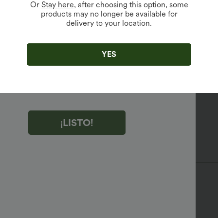
Or
Stay here
, after choosing this option, some
products may no longer be available for
delivery to your location.
r clic en "¡LISTO!", aceptas recibir correos electrónicos de
ng de Halara. Puedes cancelar la suscripción en cualquier
YES
to.
r clic en "¡LISTO!", has leído y aceptas
minos y Condiciones de Halara
,
Reglas de Actividad
y
es la Política de Privacidad de Halara
.
alto
Elástico en 4 direcciones
¡LISTO!