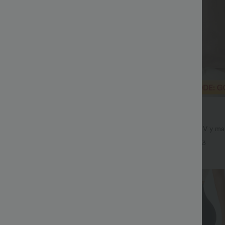
€26,95 EUR
€48,95 EUR
€29,95 EUR
po limitado
Compre 2 y ahorre 20%
ro alto con cordón y bolsillos,
Blusa casual con escote en V y ma
holgados y de estilo casual con
abullonadas
+19
+3
Rebaja