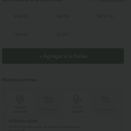
XS
(
4/6
)
S
(
8/10
)
M
(
12/14
)
L
(
16/18
)
XL
(
20
)
+ Agregar a la bolsa
Nuestras ofertas
Cupón
Cupón
s
Envío gratis
Envío gratis
especial
especial
CÓDIGO: GO30
30 AUD de descuento en pedidos superiores a
97,00 EUR