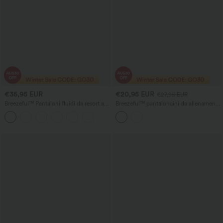
€35,95 EUR
€20,95 EUR
€27,95 EUR
Breezeful™ Pantaloni fluidi da resort a
Breezeful™ pantaloncini da allenamento
vita alta, arricciati, con spacco, ad
2-in-1 a vita alta ad asciugatura rapida
asciugatura rapida e con tasche
con tasche