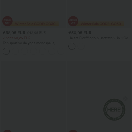
€32,95 EUR
€50,95 EUR
€42,95 EUR
2 per €60,25 EUR
Halara Flex™ orlo plissettato 2-in-1 Cool
Touch denim lavato abito sportivo da
Top sportivo da yoga monospalla,
tennis con tasche
manica lunga con foro per il pollice, orlo
+3
curvo (anteriore più corto, posteriore
più lungo), asciugatura rapida, con
reggiseno integrato