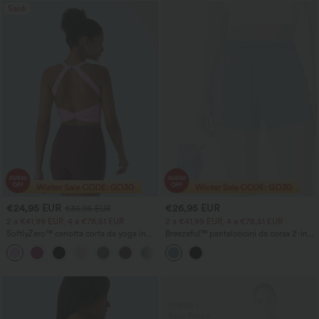
Saldi
€24,95 EUR
€26,95 EUR
€36,95 EUR
2 a €41,99 EUR, 4 a €78,51 EUR
2 a €41,99 EUR, 4 a €78,51 EUR
SoftlyZero™ canotta corta da yoga in
Breezeful™ pantaloncini da corsa 2-in-1
morbido tessuto effetto peluche con
a vita media con tasche e tessuto ad
+6
aperture
asciugatura rapida