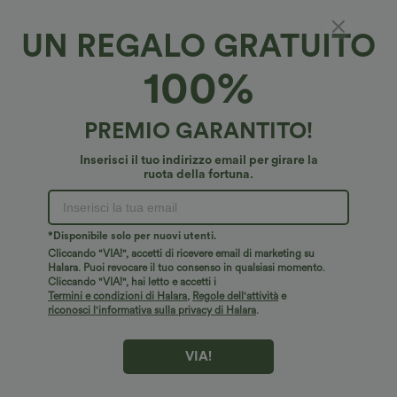
UN REGALO GRATUITO
Gonna corta a vita alta 2-in-1 A-line con
100%
tasche, in maglia, casual
€19,95 EUR
€33,95 EUR
PREMIO GARANTITO!
Inserisci il tuo indirizzo email per girare la
ruota della fortuna.
*Disponibile solo per nuovi utenti.
Cliccando "VIA!", accetti di ricevere email di marketing su
Halara. Puoi revocare il tuo consenso in qualsiasi momento.
Cliccando "VIA!", hai letto e accetti i
Termini e condizioni di Halara
,
Regole dell'attività
e
riconosci l'informativa sulla privacy di Halara
.
VIA!