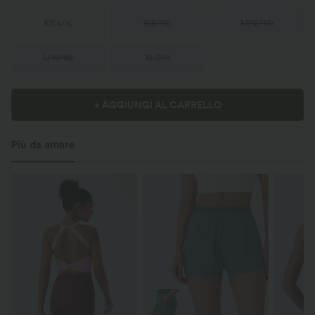
XS
(
4/6
)
S
(
8/10
)
M
(
12/14
)
L
(
16/18
)
XL
(
20
)
+ AGGIUNGI AL CARRELLO
Più da amare