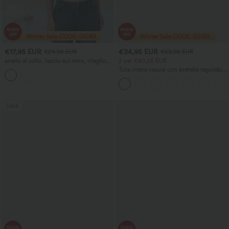
€17,95 EUR
€34,95 EUR
€24,95 EUR
€53,95 EUR
anello al collo, laccio sul retro, ritaglio,
2 per €60,25 EUR
rete a contrasto, top corto e casual
Tuta intera casual con bretelle regolabili,
arricciature, gamba ampia, effetto
mélange e tasche - Easy Peezy
Saldi