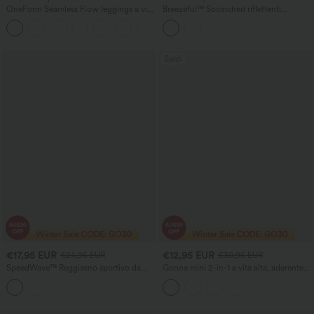
OneForm Seamless Flow leggings a vita
Breezeful™ Socinched riflettenti
alta, lisci con arricciature
pantaloncini da corsa 2-in-1,
asciugatura rapida, 5'' con tasche, vita
medio-alta con controllo addominale
Saldi
€17,95 EUR
€12,95 EUR
€24,95 EUR
€30,95 EUR
SpeedWave™ Reggiseno sportivo da
Gonna mini 2-in-1 a vita alta, aderente
allenamento con supporto medio,
(bodycon), con tasche e arricciature,
chiusura regolabile a gancio, ad
casual
asciugatura rapida