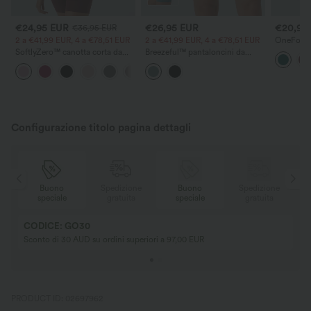
€24,95 EUR
€26,95 EUR
€20,95
€36,95 EUR
2 a €41,99 EUR, 4 a €78,51 EUR
2 a €41,99 EUR, 4 a €78,51 EUR
OneForm 
canotta d
SoftlyZero™ canotta corta da
Breezeful™ pantaloncini da
con apert
yoga in morbido tessuto effetto
corsa 2-in-1 a vita media con
reggiseno
+6
peluche con aperture
tasche e tessuto ad asciugatura
rapida
Configurazione titolo pagina dettagli
e
Buono
Spedizione
Buono
Spedizione
speciale
gratuita
speciale
gratuita
CODICE: GO30
Sconto di 30 AUD su ordini superiori a 97,00 EUR
PRODUCT ID: 02697962