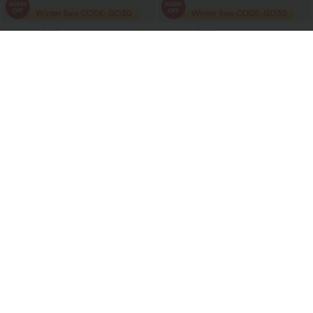
€24,95 EUR
€24,95 EUR
€30,95 EUR
€27,95 EUR
Gonna mini da tennis a righe 2-in-1, vita
2 a €41,99 EUR, 4 a €78,51 EUR
alta con incrocio e tasche
SoftlyZero™ Gonna da tennis
InstantCool 2-in-1, leggera e
confortevole, a vita alta, incrociata, con
tasche e svasata
Saldi
€35,95 EUR
€30,95 EUR
€59,95 EUR
€36,95 EUR