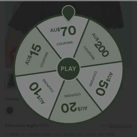
Colore
Nero
Seleziona taglia
(AU)
Guida taglie
100%
dei clienti dicono che questi sono fedeli alla taglia.