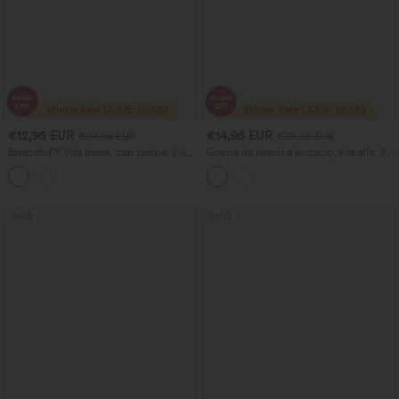
€12,95 EUR
€14,95 EUR
€24,95 EUR
€33,95 EUR
Breezeful™ Vita bassa, con tasche, 2-in-
Gonna da tennis a incrocio, vita alta, 2-
1 con orlo curvo e pantaloncini da corsa
in-1, mini a-line a righe, ad asciugatura
ad asciugatura rapida 2,5''
rapida, con tasche - UPF40+
Saldi
Saldi