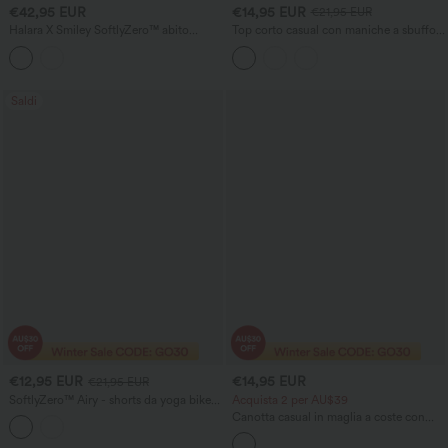
€42,95 EUR
€14,95 EUR
€21,95 EUR
Halara X Smiley SoftlyZero™ abito
Top corto casual con maniche a sbuffo e
active da danza arioso, senza schienale,
laccio incrociato sul retro
con dettaglio annodato e gonna
svasata, con tasche - lunghezza più
lunga - Edizione Easy Peezy, coppe A–
C
Saldi
€12,95 EUR
€14,95 EUR
€21,95 EUR
SoftlyZero™ Airy - shorts da yoga biker
Acquista 2 per AU$39
3'' a vita media con controllo
Canotta casual in maglia a coste con
addominale, color block e tecnologia
scollo a U incrociato, schiena con
InstantCool
apertura e orlo curvo