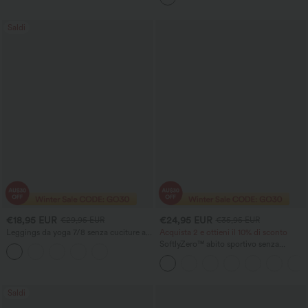
Saldi
€18,95 EUR
€24,95 EUR
€29,95 EUR
€35,95 EUR
Leggings da yoga 7/8 senza cuciture a
Acquista 2 e ottieni il 10% di sconto
vita alta con controllo della pancia e
SoftlyZero™ abito sportivo senza
sollevamento dei glutei.
schienale in morbido peluche —
Edizione Facilissima
Saldi