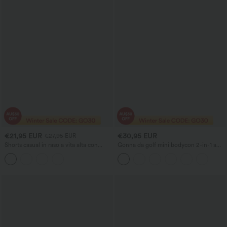
€21,95 EUR
€30,95 EUR
€27,95 EUR
Shorts casual in raso a vita alta con
Gonna da golf mini bodycon 2-in-1 a
coulisse, arricciature e tasca
righe, a vita alta, con tasche