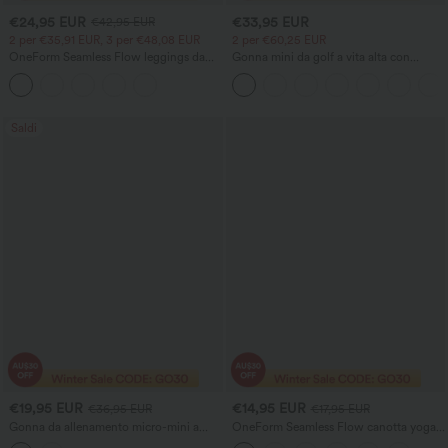
€24,95 EUR
€33,95 EUR
€42,95 EUR
2 per €35,91 EUR, 3 per €48,08 EUR
2 per €60,25 EUR
OneForm Seamless Flow leggings da
Gonna mini da golf a vita alta con
yoga a vita alta con controllo
coulisse, tasca, 2-in-1 e orlo curvo
addominale e sollevamento dei glutei
Saldi
€19,95 EUR
€14,95 EUR
€36,95 EUR
€17,95 EUR
Gonna da allenamento micro-mini a
OneForm Seamless Flow canotta yoga
righe 2-in-1 a vita media con tasche
corta con reggiseno integrato, scollatura