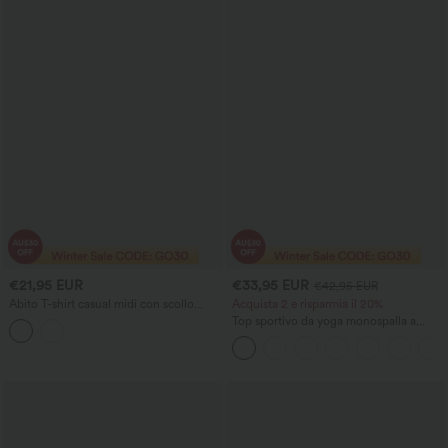
€21,95 EUR
€33,95 EUR
€42,95 EUR
Abito T-shirt casual midi con scollo
Acquista 2 e risparmia il 20%
rotondo, dettaglio twist, maniche corte
Top sportivo da yoga monospalla a
e spacco.
manica corta con orlo curvo, taglio
high-low, asciugatura rapida e
reggiseno integrato