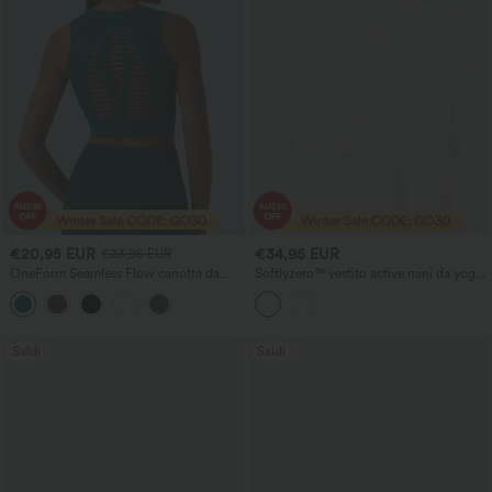
€20,95 EUR
€34,95 EUR
€23,95 EUR
OneForm Seamless Flow canotta da
Softlyzero™ vestito active mini da yoga
yoga senza cuciture con apertura cut-
2-in-1, leggero, con scollo halter e
out e reggiseno integrato
dettagli cut-out, schiena scoperta,
InstantCool e tasche laterali - Edizione
Easy Peezy
Saldi
Saldi