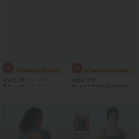
€19,95 EUR
€21,95 EUR
€30,95 EUR
Skort da lavoro 2-in-1 resistente alle
SoftlyZero™ Plush reggiseno sportivo in
pieghe, a vita alta, con cerniera
tessuto morbido, supporto leggero,
invisibile, spacco e tasche
schiena incrociata e scoperta, righe a
blocchi di colore e coppe integrate