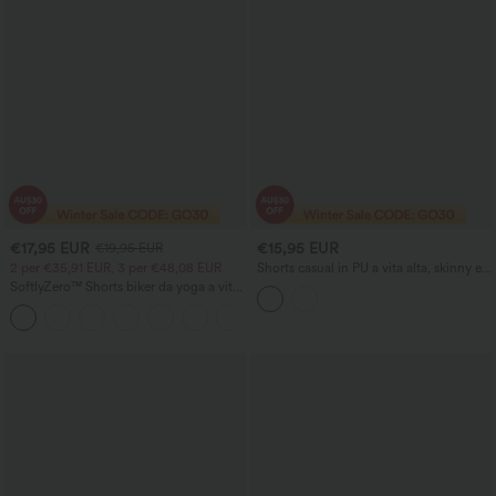
€17,95 EUR
€15,95 EUR
€19,95 EUR
2 per €35,91 EUR, 3 per €48,08 EUR
Shorts casual in PU a vita alta, skinny ed
elasticizzati
SoftlyZero™ Shorts biker da yoga a vita
alta con fascia incrociata e tasca 7"
+1