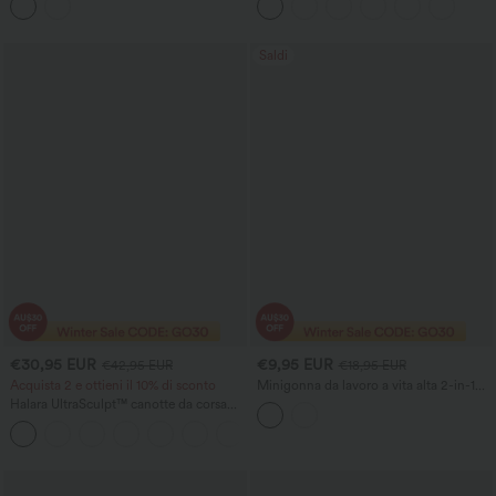
profonda a V, schiena scoperta e
spalline incrociate
Saldi
€30,95 EUR
€9,95 EUR
€42,95 EUR
€18,95 EUR
Acquista 2 e ottieni il 10% di sconto
Minigonna da lavoro a vita alta 2-in-1
bodycon Cool Touch a righe
Halara UltraSculpt™ canotte da corsa
con scollo rotondo e schiena incrociata
+9
– coppe DD–F