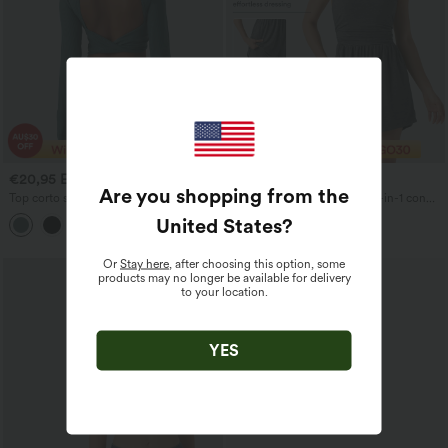
€20,95 EUR
€39,95 EUR
€27,95 EUR
€42,95 EUR
Are you shopping from the
Top corto sportivo da yoga a manica
Tuta corta casual melange 2-in-1 con
lunga con collo alla coreana e foro per il
reggiseno integrato, arricciata e tasche -
United States
?
pollice
Edizione Easy Peezy
Or
Stay here
, after choosing this option, some
Saldi
products may no longer be available for delivery
to your location.
YES