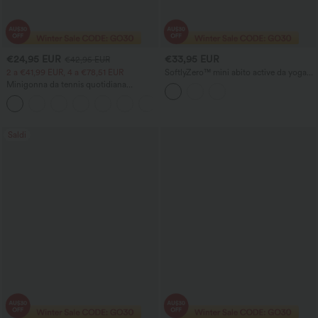
€24,95 EUR
€33,95 EUR
€42,95 EUR
2 a €41,99 EUR, 4 a €78,51 EUR
SoftlyZero™ mini abito active da yoga
2-in-1 InstantCool, leggero con laccio
Minigonna da tennis quotidiana
sul retro, con tasca
SoftlyZero™ Airy Crossover 2 in 1 con
+25
tasca laterale InstantCool - Lucid
Saldi