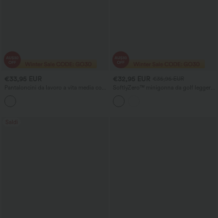
€33,95 EUR
€32,95 EUR
€35,95 EUR
Pantaloncini da lavoro a vita media con
SoftlyZero™ minigonna da golf leggera
tasche
e ariosa a vita alta, modello incrociato 2
in 1, orlo in pizzo in tessuto InstantCool,
con tasche
Saldi