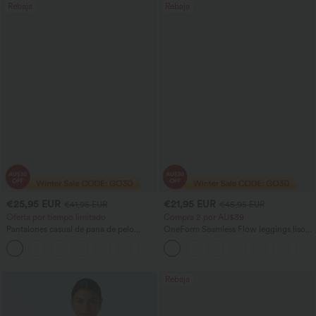
Rebaja
Rebaja
€25,95 EUR
€21,95 EUR
€41,95 EUR
€45,95 EUR
Oferta por tiempo limitado
Compra 2 por AU$39
Pantalones casual de pana de pelo
OneForm Seamless Flow leggings lisos
largo, talle alto, con bolsillos, pierna
de talle alto con fruncido
+6
recta y corte holgado (baggy)
Rebaja