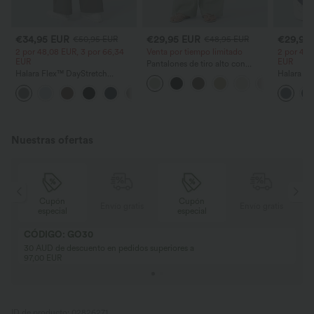
€34,95 EUR
€29,95 EUR
€29,95
€50,95 EUR
€48,95 EUR
2 por 48,08 EUR, 3 por 66,34
Venta por tiempo limitado
2 por 48,
EUR
EUR
Pantalones de tiro alto con
Halara Flex™ DayStretch
cordón y bolsillos, pernera
Halara Fl
pantalones de trabajo de tiro
ancha, holgados y de estilo
trabajo de
+24
alto, pernera recta y con bolsillos
casual con tacto de lino.
bolsillos,
waffle
Nuestras ofertas
Cupón
Cupón
is
Envío gratis
Envío gratis
especial
especial
CÓDIGO: GO30
30 AUD de descuento en pedidos superiores a
97,00 EUR
ID de producto: 02826271