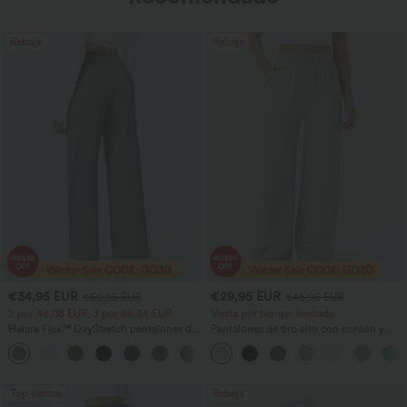
Rebaja
Rebaja
€34,95 EUR
€29,95 EUR
€50,95 EUR
€48,95 EUR
2 por 48,08 EUR, 3 por 66,34 EUR
Venta por tiempo limitado
Halara Flex™ DayStretch pantalones de
Pantalones de tiro alto con cordón y
trabajo de tiro alto, pernera recta y con
bolsillos, pernera ancha, holgados y de
+24
bolsillos
estilo casual con tacto de lino.
Top ventas
Rebaja