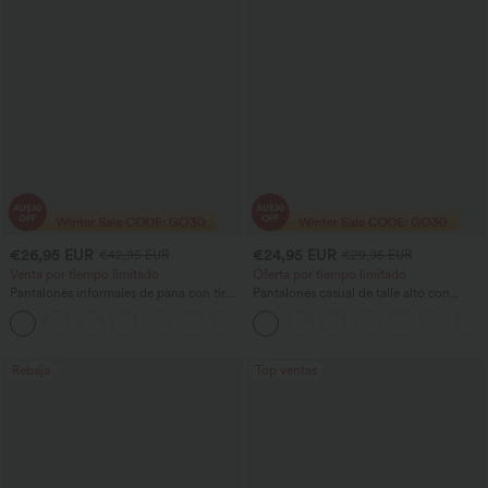
€26,95 EUR
€24,95 EUR
€42,95 EUR
€29,95 EUR
Venta por tiempo limitado
Oferta por tiempo limitado
Pantalones informales de pana con tiro
Pantalones casual de talle alto con
medio y bolsillos con cremallera
cordón, pernera ancha, en mezcla de
+4
lino y con bolsillos
Rebaja
Top ventas