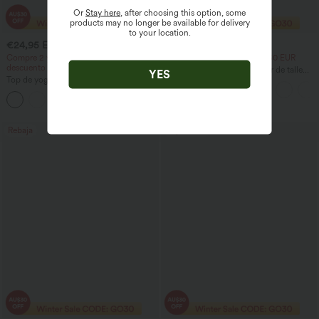
Or
Stay here
, after choosing this option, some
products may no longer be available for delivery
to your location.
€24,95 EUR
€35,95 EUR
€53,95 EUR
Compre 2 y obtenga un 10% de
2 por 72,42 EUR, 3 por 106,50 EUR
descuento
Halara Flex™ jeans crossover de talle
YES
Top de yoga InstantCool con escote en
alto con control del abdomen, corte
U y bajo curvado - UPF50+
recto informal y bolsillos
Rebaja
Top ventas