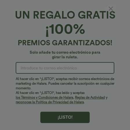
UN REGALO GRATIS
Pantalones lounge de talle alto y gran
¡100%
elasticidad
€14,95 EUR
PREMIOS GARANTIZADOS!
Solo añade tu correo electrónico para
girar la ruleta.
Al hacer clic en "¡LISTO!", aceptas recibir correos electrónicos de
marketing de Halara. Puedes cancelar la suscripción en cualquier
momento.
Al hacer clic en "¡LISTO!", has leído y aceptas
los Términos y Condiciones de Halara
,
Reglas de Actividad
y
reconoces la Política de Privacidad de Halara
.
¡LISTO!