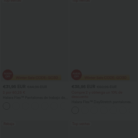
Top ventas
Top ventas
€31,95 EUR
€35,95 EUR
€44,95 EUR
€50,95 EUR
2 por 60,25 €
Compre 2 y obtenga un 10% de
descuento
Halara Flex™ Pantalones de trabajo de
talle alto, moldeadores del cuerpo, que
Halara Flex™ DayStretch pantalones
+10
estilizan la cintura, con bolsillos, de
acampanados de trabajo de tiro medio
pierna ancha en micro‑waffle
con bolsillo lateral con cremallera
Rebaja
Top ventas