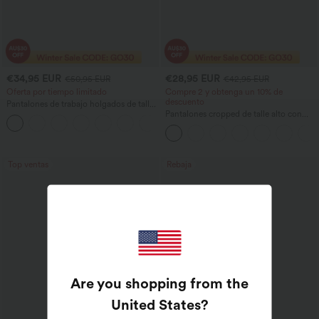
€34,95 EUR
€28,95 EUR
€50,95 EUR
€42,95 EUR
Oferta por tiempo limitado
Compre 2 y obtenga un 10% de
descuento
Pantalones de trabajo holgados de talle
medio con bolsillos y pernera estilo
Pantalones cropped de talle alto con
+3
barril
bolsillos con cremallera y efecto lino
Top ventas
Rebaja
Are you shopping from the
United States
?