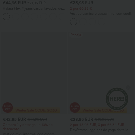
€44,95 EUR
€33,95 EUR
€71,95 EUR
Halara Flex™ jeans casual lavados, de
2 por 60,25 €
talle bajo, estilo baggy de pierna ancha
Vestido camisero casual midi con cuello,
+3
con bolsillos con cremallera
mangas casquillo, cinturón, dobladillo
curvo con abertura y bolsillos
Rebaja
€42,95 EUR
€28,95 EUR
€44,95 EUR
€48,95 EUR
Compre 2 y obtenga un 10% de
2 por 48,08 EUR, 3 por 66,34 EUR
descuento
DayStretch leggings de yoga de talle
Vestido midi informal con escote
alto, cruzados y de pierna acampanada