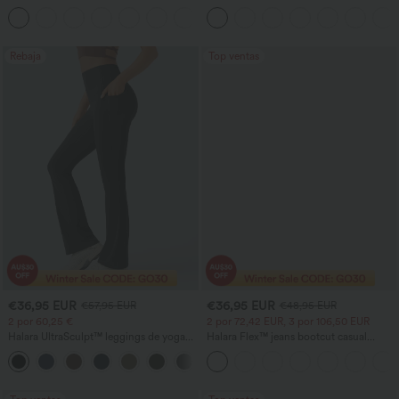
entrenamiento moldeadores de talle alto
de talle alto, fruncidos y jaspeados, con
+11
con fruncido trasero que realza los
bolsillos
glúteos, control de abdomen y bolsillos
Rebaja
Top ventas
€36,95 EUR
€36,95 EUR
€57,95 EUR
€48,95 EUR
2 por 60,25 €
2 por 72,42 EUR, 3 por 106,50 EUR
Halara UltraSculpt™ leggings de yoga
Halara Flex™ jeans bootcut casual
bootcut de talle alto con control
lavados, de talle alto y con bolsillos
+11
abdominal, efecto moldeador y bolsillos