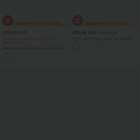
€36,95 EUR
€36,95 EUR
€57,95 EUR
Compre 2 y obtenga un 10% de
Mono de trabajo a rayas con escote
descuento
barco, sin mangas, lazo lateral, tacto
Cool Touch y bolsillos - Edición Easy
Mono 2 en 1 acolchado con bolsillos -
Peezy
Edición Easy Peezy
+2