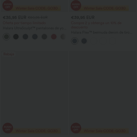
€35,95 EUR
€39,95 EUR
€50,95 EUR
Oferta por tiempo limitado
Compre 2 y obtenga un 10% de
descuento
Halara UltraSculpt™ pantalones de yoga
holgados de talle alto con control
Halara Flex™ bermuda denim de tiro
abdominal, rayas color block y bolsillos
alto con diseño cruzado, control de
abdomen, corte holgado y bolsillos
Rebaja