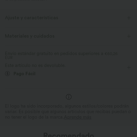
Ajuste y características
Relax
Elasticidad media
Elástico en 4 direcciones
Materiales y cuidados
Envío estándar gratuito en pedidos superiores a
€60,26
EUR
Este artículo no es devoluble.
Pago Fácil
El logo ha sido incorporado, algunos estilos/colores podrán
variar. Es posible que algunos artículos que recibas puedan o
no tener el logo de la marca.
Aprende más
Recomendado