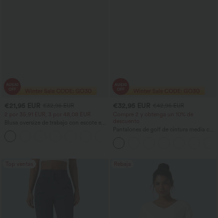
€21,95 EUR
€32,95 EUR
€32,95 EUR
€42,95 EUR
2 por 35,91 EUR, 3 por 48,08 EUR
Compre 2 y obtenga un 10% de
descuento
Blusa oversize de trabajo con escote en
V y manga corta, resistente a las arrugas
Pantalones de golf de cintura media con
+1
cordón, dobladillo curvo, secado rápido,
de corte cónico y con bolsillos - UPF40+
Top ventas
Rebaja