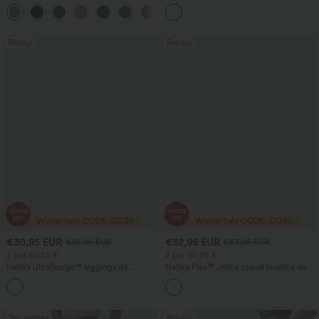
acampanados de trabajo de cintura alta
recta con tacto de lino y bolsillos
+13
con bolsillos
Rebaja
Rebaja
€30,95 EUR
€32,95 EUR
€48,95 EUR
€53,95 EUR
2 por 60,25 €
2 por 60,25 €
Halara UltraSculpt™ leggings de
Halara Flex™ Jeans casual lavados de
entrenamiento de cintura alta
talle alto con bolsillo cruzado
+15
moldeadores, con efecto levantamiento
de glúteos, control de abdomen y
bolsillos.
Top ventas
Rebaja