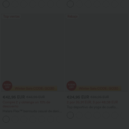
cuadrado y sujetador incorporado,
U y bolsillos
copas B-E
Top ventas
Rebaja
€42,95 EUR
€24,95 EUR
€45,95 EUR
€36,95 EUR
Compre 2 y obtenga un 10% de
2 por 35,91 EUR, 3 por 48,08 EUR
descuento
Top deportivo de yoga de cuello
Halara Flex™ bermuda casual de denim
redondo y manga corta, con fruncidos y
lavado de talle alto con bolsillos y
tacto fresco - UPF50+
dobladillo enrollado