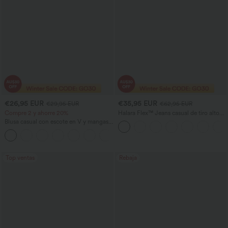
€26,95 EUR
€35,95 EUR
€29,95 EUR
€62,95 EUR
Compre 2 y ahorre 20%
Halara Flex™ Jeans casual de tiro alto
con control abdominal, pernera ancha y
Blusa casual con escote en V y mangas
bolsillos
cortas abullonadas
Top ventas
Rebaja