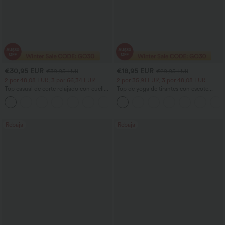
€30,95 EUR
€18,95 EUR
€39,95 EUR
€29,95 EUR
2 por 48,08 EUR, 3 por 66,34 EUR
2 por 35,91 EUR, 3 por 48,08 EUR
Top casual de corte relajado con cuello
Top de yoga de tirantes con escote
redondo y mangas murciélago.
redondo, fruncido y tacto fresco -
+1
UPF50+
Rebaja
Rebaja