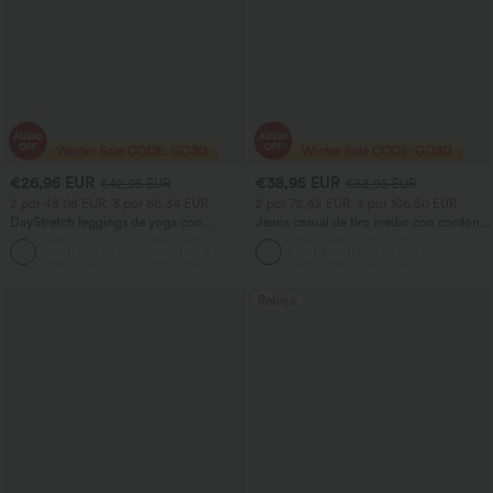
€26,95 EUR
€38,95 EUR
€42,95 EUR
€53,95 EUR
2 por 48,08 EUR, 3 por 66,34 EUR
2 por 72,42 EUR, 3 por 106,50 EUR
DayStretch leggings de yoga con
Jeans casual de tiro medio con cordón y
cintura alta, bolsillos y pernera
bolsillos
+6
acampanada
Rebaja