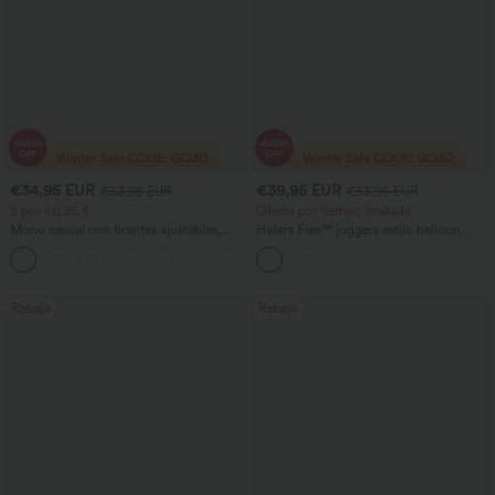
€34,95 EUR
€39,95 EUR
€53,95 EUR
€53,95 EUR
2 por 60,25 €
Oferta por tiempo limitado
Mono casual con tirantes ajustables,
Halara Flex™ joggers estilo balloon
fruncidos, pierna ancha, tejido jaspeado
casual en denim de tiro medio con
+9
y bolsillos - Easy Peezy
bolsillos
Rebaja
Rebaja