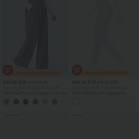
€29,95 EUR
€26,95 EUR
€41,95 EUR
€45,95 EUR
2 por 48,08 EUR, 3 por 66,34 EUR
2 por 48,08 EUR, 3 por 66,34 EUR
Halara Flex™ pantalones de trabajo de
Halara UltraSculpt™ leggings de
cintura alta con bolsillos, pernera ancha
entrenamiento de talle alto con control
+21
y tejido waffle
abdominal, efecto moldeador y bolsillos
Top ventas
Rebaja