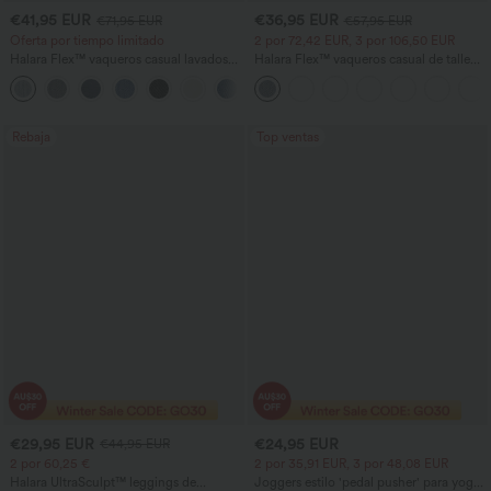
€41,95 EUR
€36,95 EUR
€71,95 EUR
€57,95 EUR
Oferta por tiempo limitado
2 por 72,42 EUR, 3 por 106,50 EUR
Halara Flex™ vaqueros casual lavados
Halara Flex™ vaqueros casual de talle
asimétricos de tiro bajo con bolsillos
alto con bolsillos, estilo baggy de pierna
+5
con cremallera, corte baggy y pierna
ancha, efecto lavado
ancha
Rebaja
Top ventas
€29,95 EUR
€24,95 EUR
€44,95 EUR
2 por 60,25 €
2 por 35,91 EUR, 3 por 48,08 EUR
Halara UltraSculpt™ leggings de
Joggers estilo 'pedal pusher' para yoga