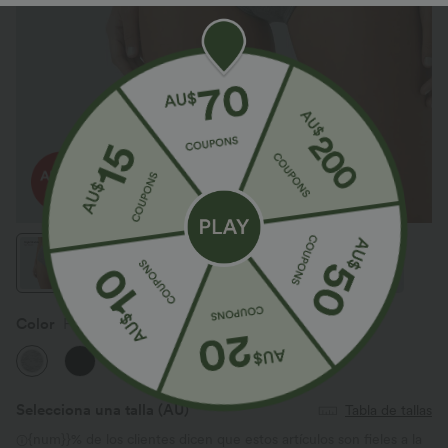
Color
Fog Gray
Selecciona una talla
(AU)
Tabla de tallas
{num}}% de los clientes dicen que estos artículos son fieles a la