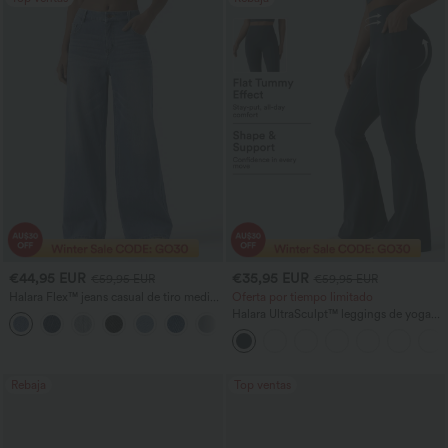
€44,95 EUR
€35,95 EUR
€59,95 EUR
€59,95 EUR
Halara Flex™ jeans casual de tiro medio,
Oferta por tiempo limitado
lavado, holgados de pierna ancha, con
Halara UltraSculpt™ leggings de yoga
bolsillos
moldeadores de tiro alto con fruncido
que eleva los glúteos, control
abdominal, pierna acampanada y
bolsillos
Rebaja
Top ventas