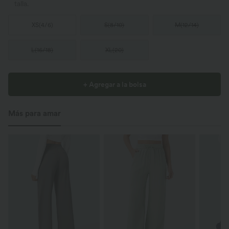
talla.
XS
(
4/6
)
S
(
8/10
)
M
(
12/14
)
L
(
16/18
)
XL
(
20
)
+ Agregar a la bolsa
Más para amar