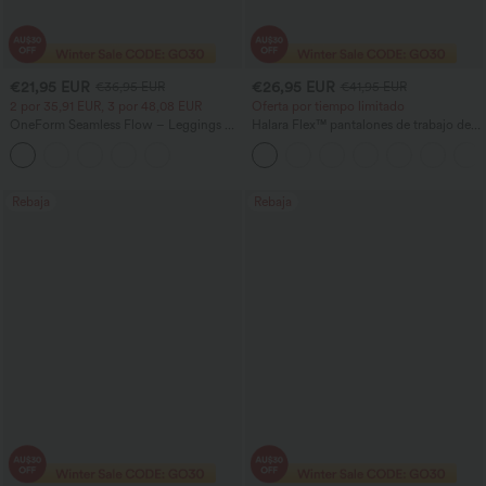
€21,95 EUR
€26,95 EUR
€36,95 EUR
€41,95 EUR
2 por 35,91 EUR, 3 por 48,08 EUR
Oferta por tiempo limitado
OneForm Seamless Flow – Leggings de
Halara Flex™ pantalones de trabajo de
yoga sin costuras, tiro medio, control de
cintura alta con bolsillo lateral trasero y
abdomen y realce de glúteos
ligera campana
Rebaja
Rebaja