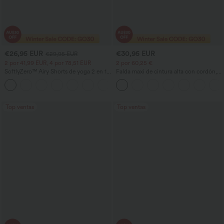
€26,95 EUR
€30,95 EUR
€29,95 EUR
2 por 41,99 EUR, 4 por 78,51 EUR
2 por 60,25 €
SoftlyZero™ Airy Shorts de yoga 2 en 1
Falda maxi de cintura alta con cordón,
InstantCool de talle súper alto, 7" con
efecto lino, estilo casual
+23
bolsillos
Top ventas
Top ventas