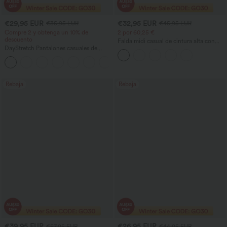
€29,95 EUR
€32,95 EUR
€35,95 EUR
€45,95 EUR
Compre 2 y obtenga un 10% de
2 por 60,25 €
descuento
Falda midi casual de cintura alta con
DayStretch Pantalones casuales de
control abdominal, fruncida, bajo curvo,
cintura alta con pernera tipo barril y
2 en 1 en forro polar y PU
+5
bolsillos
Rebaja
Rebaja
€39,95 EUR
€26,95 EUR
€57,95 EUR
€44,95 EUR