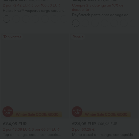
2 por 72,42 EUR, 3 por 106,50 EUR
Compre 2 y obtenga un 10% de
descuento
Halara Flex™ vaqueros cargo casual de
tiro medio con bolsillos y pernera recta
DayStretch pantalones de yoga de
+2
cintura alta con control abdominal,
pernera ancha y corte holgado, con
bolsillos
Top ventas
Rebaja
€24,95 EUR
€36,95 EUR
€66,95 EUR
2 por 48,08 EUR, 3 por 66,34 EUR
2 por 60,25 €
Top sin mangas casual con escote
Mono casual sin mangas con espalda en