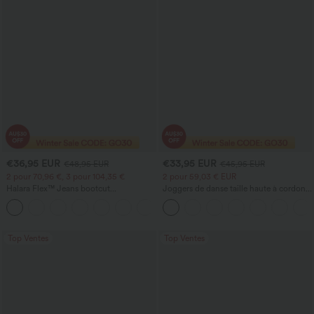
€36,95 EUR
€33,95 EUR
€48,95 EUR
€45,95 EUR
2 pour 70,96 €, 3 pour 104,35 €
2 pour 59,03 € EUR
Halara Flex™ Jeans bootcut
Joggers de danse taille haute à cordon,
décontractés taille haute, effet délavé,
effet froncé, coupe fuselée, à séchage
+5
avec poches
rapide et toucher frais, avec poches —
UPF40+
Top Ventes
Top Ventes