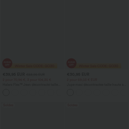
€39,95 EUR
€30,95 EUR
€58,95 EUR
2 pour 70,96 €, 3 pour 104,35 €
2 pour 59,03 € EUR
Halara Flex™ Jean décontracté taille
Jupe maxi décontractée taille haute à
haute, jambe droite, délavé, avec poches
cordon, effet lin
+3
Soldes
Soldes