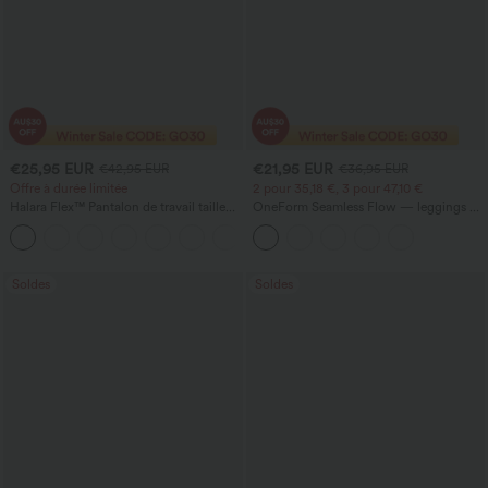
€25,95 EUR
€21,95 EUR
€42,95 EUR
€36,95 EUR
Offre à durée limitée
2 pour 35,18 €, 3 pour 47,10 €
Halara Flex™ Pantalon de travail taille
OneForm Seamless Flow — leggings de
haute avec poche latérale arrière et
yoga sans coutures, taille mi-haute, effet
+13
légère coupe évasée
gainant pour le ventre et liftant pour les
fesses
Soldes
Soldes