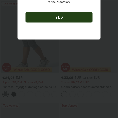
to your location.
Top Ventes
Soldes
YES
€24,95 EUR
€33,95 EUR
€53,95 EUR
2 pour 35,18 €, 3 pour 47,10 €
2 pour 59,03 € EUR
Pantacourt jogger de yoga chiné, taille
Combinaison décontractée chinée à
haute, à fronces, avec poches.
bretelles réglables, fronces et jambes
+4
larges, avec poches — facile comme
tout
Top Ventes
Top Ventes