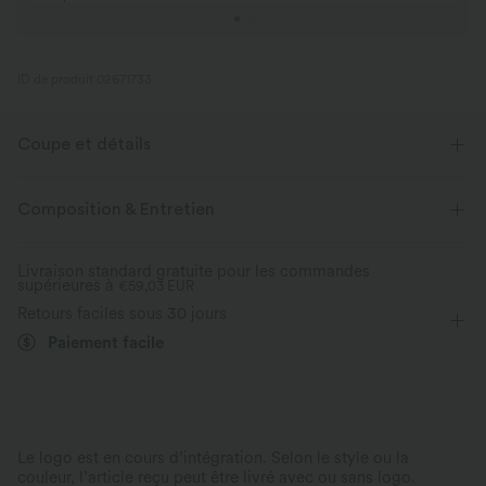
ID de produit 02671733
Coupe et détails
Coupe ample
Dos en mesh
Col rond
Enfilable
Composition & Entretien
Course à pied
Longueur tunique
Sans manches
Livraison standard gratuite pour les commandes
supérieures à
Élasticité moyenne
€59,03 EUR
Élasticité quatre directions
Retours faciles sous 30 jours
Débardeur
Paiement facile
Le logo est en cours d’intégration. Selon le style ou la
couleur, l’article reçu peut être livré avec ou sans logo.