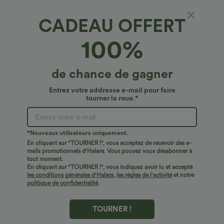
CADEAU OFFERT
Maille contrastée, ourlet arrondi, effet
100%
fraîcheur au toucher, séchage rapide,
débardeur de running
4.4
(
10
)
de chance de gagner
€21,95 EUR
Entrez votre addresse e-mail pour faire
tourner la roue.*
*Nouveaux utilisateurs uniquement.
En cliquant sur "TOURNER !", vous acceptez de recevoir des e-
mails promotionnels d'Halara. Vous pouvez vous désabonner à
tout moment.
En cliquant sur "TOURNER !", vous indiquez avoir lu et accepté
les conditions générales d'Halara
,
les règles de l'activité
et notre
politique de confidentialité
.
TOURNER !