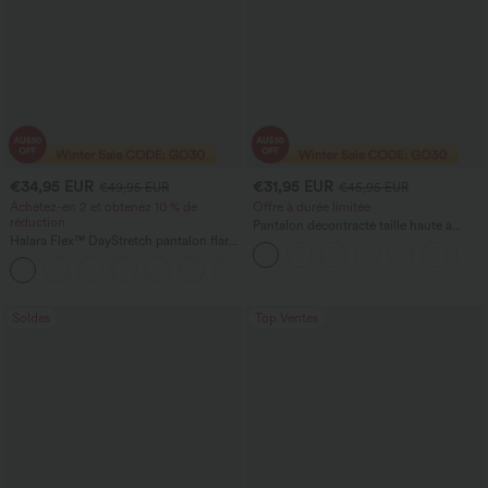
€34,95 EUR
€31,95 EUR
€49,95 EUR
€45,95 EUR
Achetez-en 2 et obtenez 10 % de
Offre à durée limitée
réduction
Pantalon décontracté taille haute à
Halara Flex™ DayStretch pantalon flare
jambe droite, effet lin, avec poches
de travail, taille mi-haute, poche latérale
+12
zippée
Soldes
Top Ventes