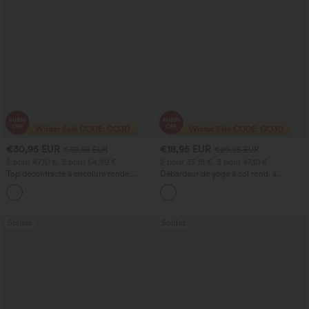
€30,95 EUR
€18,95 EUR
€39,95 EUR
€29,95 EUR
2 pour 47,10 €, 3 pour 64,99 €
2 pour 35,18 €, 3 pour 47,10 €
Top décontracté à encolure ronde,
Débardeur de yoga à col rond, à
manches chauve-souris et coupe ample
fronces, effet rafraîchissant - UPF50+
+1
Soldes
Soldes