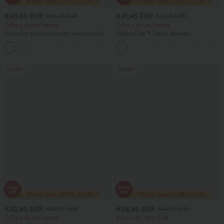
€26,95 EUR
€41,95 EUR
€42,95 EUR
€71,95 EUR
Offre à durée limitée
Offre à durée limitée
Pantalon décontracté en velours côtelé,
Halara Flex™ Jeans délavés
taille mi-haute, poche zippée
décontractés, coupe baggy à jambe
+4
large, taille basse asymétrique, poches
zippées
Soldes
Soldes
€32,95 EUR
€28,95 EUR
€49,95 EUR
€45,95 EUR
Offre à durée limitée
2 pour 59,03 € EUR