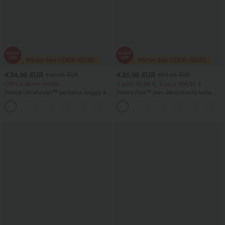
€34,95 EUR
€35,95 EUR
€49,95 EUR
€53,95 EUR
Offre à durée limitée
2 pour 70,96 €, 3 pour 104,35 €
Halara UltraSculpt™ pantalon baggy de
Halara Flex™ jean décontracté taille
yoga taille haute à effet gainant pour le
haute à pan croisé, effet gainant pour le
ventre, à rayures color block, avec
ventre, coupe droite, avec poches
poches