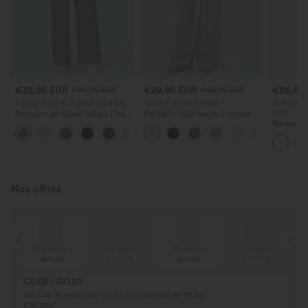
€32,95 EUR
€29,95 EUR
€26,95
€49,95 EUR
€48,95 EUR
2 pour 47,10 €, 3 pour 64,99 €
Offre à durée limitée
Achetez-
20%
Pantalon de travail Halara Flex™
Pantalon taille haute à cordon
DayStretch à taille haute, avec
avec poches, jambe large et
Blouse dé
+24
poches et coupe droite
coupe ample, style décontracté,
et manche
effet lin
Nos offres
Coupon
Livraison
Coupon
Livraison
spécial
gratuite
spécial
gratuite
CODE : GO30
30 AU$ de réduction sur les commandes de 95,00
€ et plus