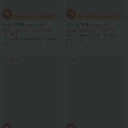
€42,95 EUR
€38,95 EUR
€44,95 EUR
€53,95 EUR
Achetez-en 2 et obtenez 10 % de
2 pour 70,96 €, 3 pour 104,35 €
réduction
Jean décontracté taille mi‑haute, à
Robe midi décontractée à encolure
cordon de serrage, avec poches
ronde, sans manches, avec soutien-
gorge intégré et ourlet à volants
Top Ventes
Soldes