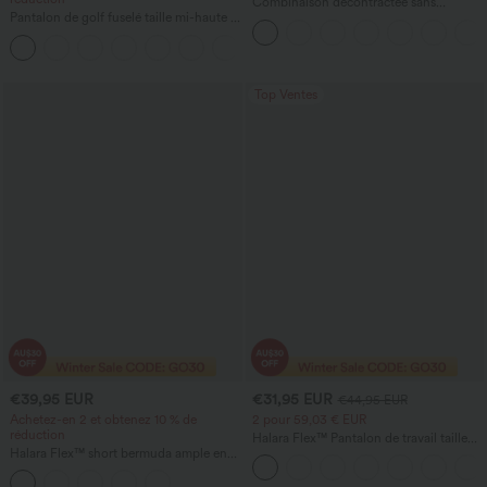
Combinaison décontractée sans
Pantalon de golf fuselé taille mi-haute à
manches à dos en U avec poches
cordon, ourlet incurvé, séchage rapide,
+2
avec poches — UPF40+
Top Ventes
€39,95 EUR
€31,95 EUR
€44,95 EUR
Achetez-en 2 et obtenez 10 % de
2 pour 59,03 € EUR
réduction
Halara Flex™ Pantalon de travail taille
Halara Flex™ short bermuda ample en
haute sculptant la silhouette, gainant la
denim, taille haute croisée avec effet
taille, avec poches, jambe large en
gainant sur le ventre, avec poches.
micro-gaufre