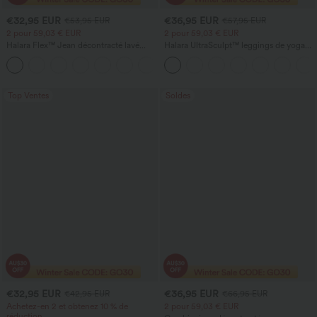
€32,95 EUR
€36,95 EUR
€53,95 EUR
€57,95 EUR
2 pour 59,03 € EUR
2 pour 59,03 € EUR
Halara Flex™ Jean décontracté lavé
Halara UltraSculpt™ leggings de yoga
taille haute à poche croisée
taille haute, gainants avec contrôle du
+1
ventre, coupe bootcut, à poches
Top Ventes
Soldes
€32,95 EUR
€36,95 EUR
€42,95 EUR
€66,95 EUR
Achetez-en 2 et obtenez 10 % de
2 pour 59,03 € EUR
réduction