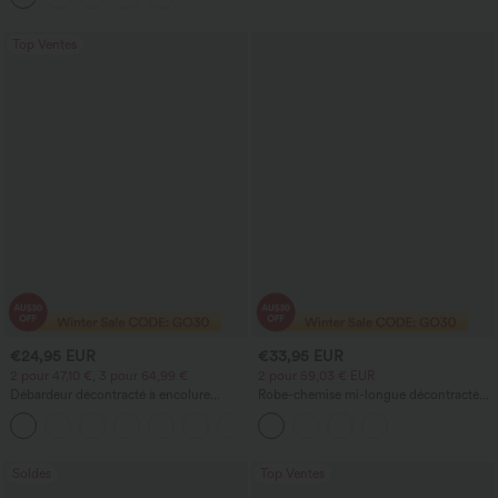
Top Ventes
€24,95 EUR
€33,95 EUR
2 pour 47,10 €, 3 pour 64,99 €
2 pour 59,03 € EUR
Débardeur décontracté à encolure
Robe-chemise mi-longue décontractée
carrée avec soutien-gorge intégré,
à col, mancherons, ceinturée, ourlet
bonnets B-E
fendu incurvé et poches
Soldes
Top Ventes