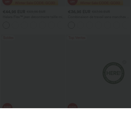
€44,95 EUR
€36,95 EUR
€59,95 EUR
€57,95 EUR
Halara Flex™ jean décontracté taille mi-
Combinaison de travail sans manches à
haute, effet délavé, coupe baggy à
encolure bateau, côtés noués, toucher
jambe large, avec poches
frais, rayée, avec poches — Édition Easy
Peezy
Soldes
Top Ventes
€39,95 EUR
€32,95 EUR
€57,95 EUR
€45,95 EUR
2 pour 70,96 €, 3 pour 104,35 €
2 pour 59,03 € EUR
Halara Flex™ Jeans cargo décontractés
Jupe midi décontractée 2-en-1, taille