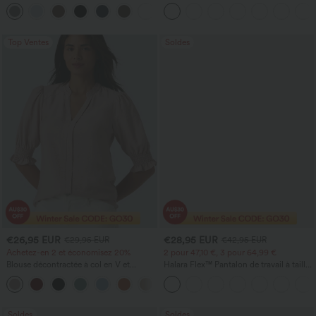
DayStretch à taille haute, avec poches et
poches, jambe large et coupe ample,
+24
coupe droite
style décontracté, effet lin
Top Ventes
Soldes
€26,95 EUR
€28,95 EUR
€29,95 EUR
€42,95 EUR
Achetez-en 2 et économisez 20%
2 pour 47,10 €, 3 pour 64,99 €
Blouse décontractée à col en V et
Halara Flex™ Pantalon de travail à taille
manches courtes bouffantes
haute, jambe large, avec poches, en
maille gaufrée
Soldes
Soldes