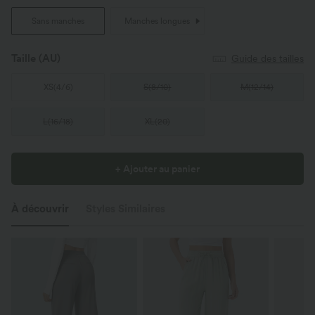
Sans manches
Manches longues
Taille
(AU)
Guide des tailles
XS
(
4/6
)
S
(
8/10
)
M
(
12/14
)
L
(
16/18
)
XL
(
20
)
+ Ajouter au panier
À découvrir
Styles Similaires