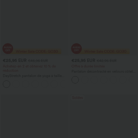
€25,95 EUR
€25,95 EUR
€45,95 EUR
€42,95 EUR
Achetez-en 2 et obtenez 10 % de
Offre à durée limitée
réduction
Pantalon décontracté en velours côtelé,
DayStretch pantalon de yoga à taille
taille haute, poches, jambe droite et
haute, gainant, à jambe large et coupe
coupe ample (baggy)
+6
ample, avec poches
Soldes