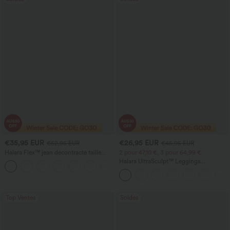
€35,95 EUR
€26,95 EUR
€62,95 EUR
€45,95 EUR
Halara Flex™ jean décontracté taille
2 pour 47,10 €, 3 pour 64,99 €
haute à effet gainant, coupe large, avec
Halara UltraSculpt™ Leggings
poches
d'entraînement sculptants taille haute,
effet ventre plat, avec poche
Top Ventes
Soldes