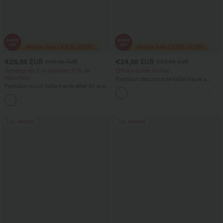
€28,95 EUR
€24,95 EUR
€42,95 EUR
€29,95 EUR
Achetez-en 2 et obtenez 10 % de
Offre à durée limitée
réduction
Pantalon décontracté taille haute à
Pantalon court taille haute effet lin avec
cordon, coupe large en mélange de lin,
poche zippée
avec poches
+7
Top Ventes
Top Ventes