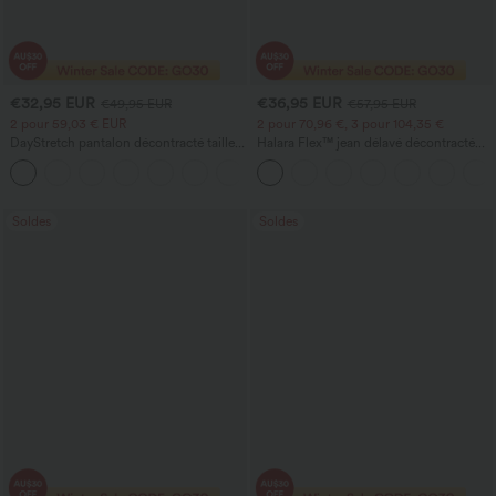
€32,95 EUR
€36,95 EUR
€49,95 EUR
€57,95 EUR
2 pour 59,03 € EUR
2 pour 70,96 €, 3 pour 104,35 €
DayStretch pantalon décontracté taille
Halara Flex™ jean délavé décontracté
haute avec poches et coupe droite
taille haute à poches, coupe baggy à
+22
jambe large
Soldes
Soldes