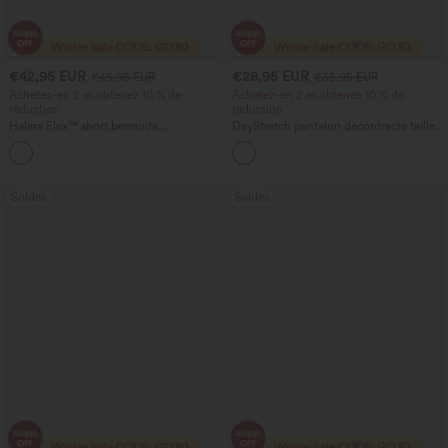
€42,95 EUR
€28,95 EUR
€45,95 EUR
€35,95 EUR
Achetez-en 2 et obtenez 10 % de
Achetez-en 2 et obtenez 10 % de
réduction
réduction
Halara Flex™ short bermuda
DayStretch pantalon décontracté taille
décontracté en jean lavé, taille haute,
haute à jambe en forme de tonneau
avec poches et ourlet roulotté
avec poches
Soldes
Soldes