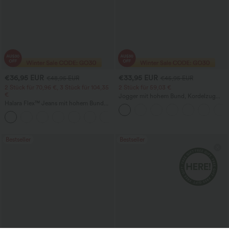
€36,95 EUR
€33,95 EUR
€48,95 EUR
€45,95 EUR
2 Stück für 70,96 €, 3 Stück für 104,35
2 Stück für 59,03 €
€
Jogger mit hohem Bund, Kordelzug
Halara Flex™ Jeans mit hohem Bund
und Raffung, schmal zulaufend,
und Taschen, gewaschener, lässiger
schnelltrocknend mit kühlendem Griff,
+5
Bootcut
mit Taschen - UPF40+
Bestseller
Bestseller