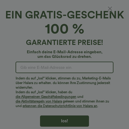
EIN GRATIS-GESCHENK
Bindefront Langarm Kariertes Minikleid
100 %
Casual
4.6
(
16
)
GARANTIERTE PREISE!
€27,95 EUR
Einfach deine E-Mail-Adresse eingeben,
um das Glücksrad zu drehen.
Indem du auf „los!“ klicken, stimmen du zu, Marketing-E-Mails
über Halara zu erhalten. du können Ihre Zustimmung jederzeit
widerrufen.
Indem du auf „los!“ klicken, haben du
die Allgemeinen Geschäftsbedingungen
und
die Aktivitätsregeln von Halara
gelesen und stimmen ihnen zu
und
erkennen die Datenschutzrichtlinie von Halara an
.
los!