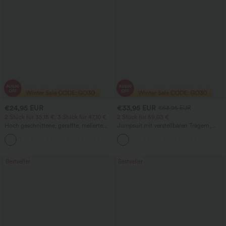
€24,95 EUR
€33,95 EUR
€53,95 EUR
2 Stück für 35,18 €, 3 Stück für 47,10 €
2 Stück für 59,03 €
Hoch geschnittene, geraffte, melierte
Jumpsuit mit verstellbaren Trägern,
Yoga-Pedal-Pusher-Joggers mit
gerafftem Detail, weitem Bein und
+4
Taschen
meliertem Stoff, lässig, mit Taschen -
Easy Peezy
Bestseller
Bestseller