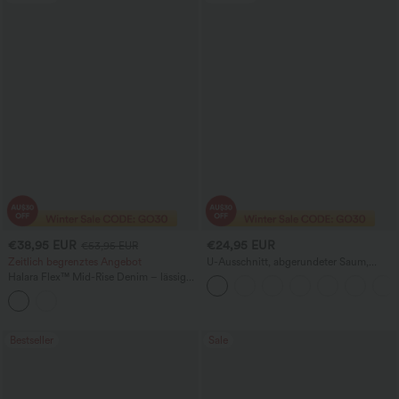
€38,95 EUR
€24,95 EUR
€53,95 EUR
Zeitlich begrenztes Angebot
U-Ausschnitt, abgerundeter Saum,
InstantCool Yoga-Trägertop – UPF50+
Halara Flex™ Mid-Rise Denim – lässige
Ballon-Jogger mit Taschen
Bestseller
Sale