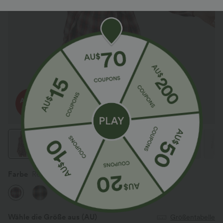
Farbe
Red Plaid
Wähle die Größe aus
(AU)
Größentabelle