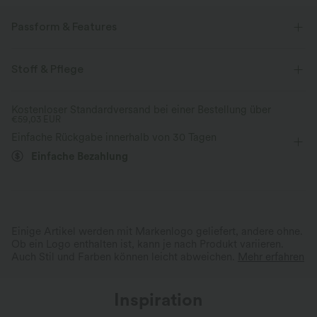
Passform & Features
Normale Passform
Plissierter Rücken
Wickelstil
Stoff & Pflege
Knopfleiste
lässig
Karomuster
Mini
Säule
Kostenloser Standardversand bei einer Bestellung über
€59,03 EUR
langärmlig
Hemdkleid
Einfache Rückgabe innerhalb von 30 Tagen
Einfache Bezahlung
Einige Artikel werden mit Markenlogo geliefert, andere ohne.
Ob ein Logo enthalten ist, kann je nach Produkt variieren.
Auch Stil und Farben können leicht abweichen.
Mehr erfahren
Inspiration