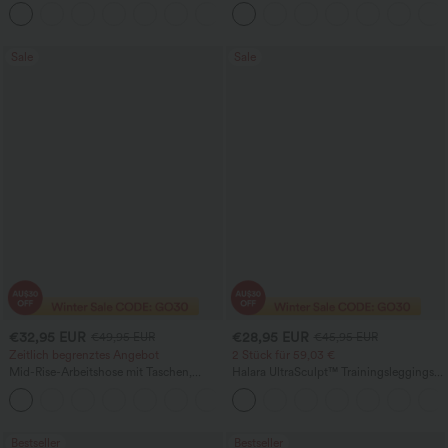
Reißverschlusstasche – lässige
Jeans mit Reißverschlusstaschen,
+4
Freizeithose
Baggy-Stil, weitem Bein, gewaschen,
lässig
Sale
Sale
€32,95 EUR
€28,95 EUR
€49,95 EUR
€45,95 EUR
Zeitlich begrenztes Angebot
2 Stück für 59,03 €
Mid-Rise-Arbeitshose mit Taschen,
Halara UltraSculpt™ Trainingsleggings
Barrel-Leg und weiter Passform
mit hohem Bund – raffende Push-up-
+3
Po-Form, Bauchkontrolle, Taschen und
formende Passform
Bestseller
Bestseller