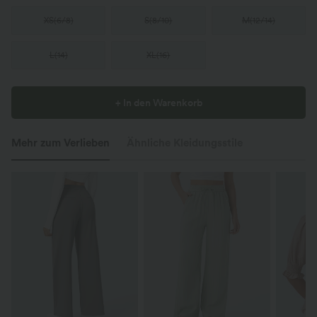
XS
(
6/8
)
S
(
8/10
)
M
(
12/14
)
L
(
14
)
XL
(
16
)
+ In den Warenkorb
Mehr zum Verlieben
Ähnliche Kleidungsstile