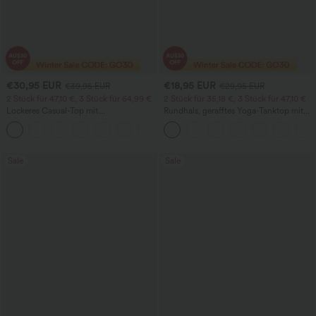
€30,95 EUR
€18,95 EUR
€39,95 EUR
€29,95 EUR
2 Stück für 47,10 €, 3 Stück für 64,99 €
2 Stück für 35,18 €, 3 Stück für 47,10 €
Lockeres Casual-Top mit
Rundhals, gerafftes Yoga-Tanktop mit
Rundhalsausschnitt und
Cool-Touch-Effekt – UPF50+
+1
Fledermausärmeln
Sale
Sale