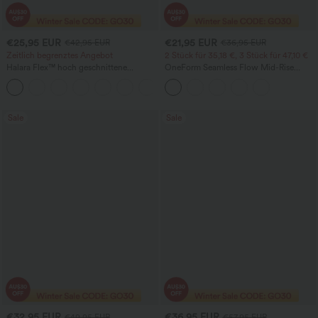
€25,95 EUR
€21,95 EUR
€42,95 EUR
€36,95 EUR
Zeitlich begrenztes Angebot
2 Stück für 35,18 €, 3 Stück für 47,10 €
Halara Flex™ hoch geschnittene
OneForm Seamless Flow Mid-Rise
Arbeitshose mit Gesäßtasche und leicht
Yoga-Leggings - mittelhoher Bund,
+13
ausgestelltem Bein
bauchformend und mit Po-Lifting-
Effekt
Sale
Sale
€32,95 EUR
€36,95 EUR
€49,95 EUR
€57,95 EUR