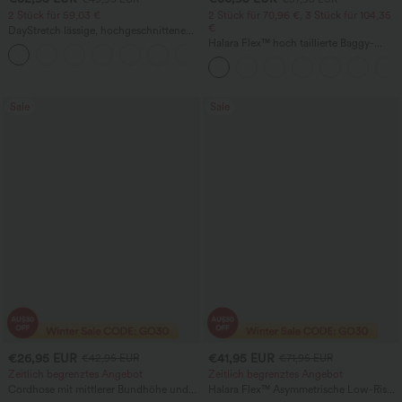
2 Stück für 59,03 €
2 Stück für 70,96 €, 3 Stück für 104,35
€
DayStretch lässige, hochgeschnittene
Hose mit Taschen und geradem Bein
Halara Flex™ hoch taillierte Baggy-
+23
Jeans mit Taschen, weitem Bein,
stonewashed, lässig
Sale
Sale
€26,95 EUR
€41,95 EUR
€42,95 EUR
€71,95 EUR
Zeitlich begrenztes Angebot
Zeitlich begrenztes Angebot
Cordhose mit mittlerer Bundhöhe und
Halara Flex™ Asymmetrische Low-Rise-