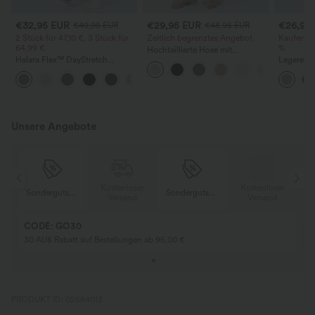
€32,95 EUR
€29,95 EUR
€26,95
€49,95 EUR
€48,95 EUR
2 Stück für 47,10 €, 3 Stück für
Zeitlich begrenztes Angebot
Kaufen Si
64,99 €
%
Hochtaillierte Hose mit
Halara Flex™ DayStretch
Kordelzug und Taschen, weitem
Legere Bl
Arbeitshosen mit hoher Taille,
Bein, lässig und locker in
und kurz
+24
Taschen und geradem Bein
Leinenoptik
Unsere Angebote
er
Kostenloser
Kostenloser
Sondergutschein
Sondergutschein
Versand
Versand
CODE: GO30
30 AU$ Rabatt auf Bestellungen ab 95,00 €
PRODUKT ID: 02664013