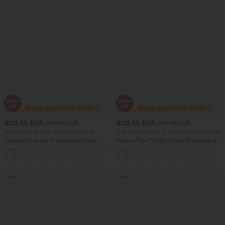
€26,95 EUR
€28,95 EUR
€29,95 EUR
€42,95 EUR
Kaufen Sie 2 und sparen Sie 20 %
2 Stück für 47,10 €, 3 Stück für 64,99 €
Legere Bluse mit V-Ausschnitt und
Halara Flex™ High-Waist-Workhose aus
kurzen Puffärmeln
Waffelstrick mit Taschen und weitem
Bein
Sale
Sale