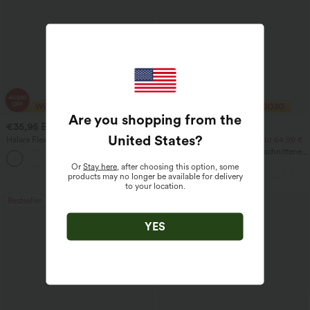
Are you shopping from the
€35,95 EUR
€26,95 EUR
€62,95 EUR
€45,95 EUR
United States
?
Halara Flex™ High-Waist-Jeans mit
2 Stück für 47,10 €, 3 Stück für 64,99 €
Bauchkontrolle, weitem Bein und
Halara UltraSculpt™ hochgeschnittene,
Taschen
bauchformende Trainingsleggings mit
Or
Stay here
, after choosing this option, some
Tasche
products may no longer be available for delivery
to your location.
Bestseller
Sale
YES