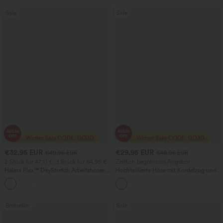
Sale
Sale
€32,95 EUR
€29,95 EUR
€49,95 EUR
€48,95 EUR
2 Stück für 47,10 €, 3 Stück für 64,99 €
Zeitlich begrenztes Angebot
Halara Flex™ DayStretch Arbeitshosen
Hochtaillierte Hose mit Kordelzug und
mit hoher Taille, Taschen und geradem
Taschen, weitem Bein, lässig und locker
+24
Bein
in Leinenoptik
Bestseller
Sale