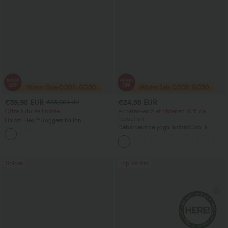
€39,95 EUR
€24,95 EUR
€53,95 EUR
Offre à durée limitée
Achetez-en 2 et obtenez 10 % de
réduction
Halara Flex™ Joggers ballon
décontractés en jean, taille mi-haute,
Débardeur de yoga InstantCool à
avec poches
encolure en U et ourlet arrondi –
UPF50+
Soldes
Top Ventes