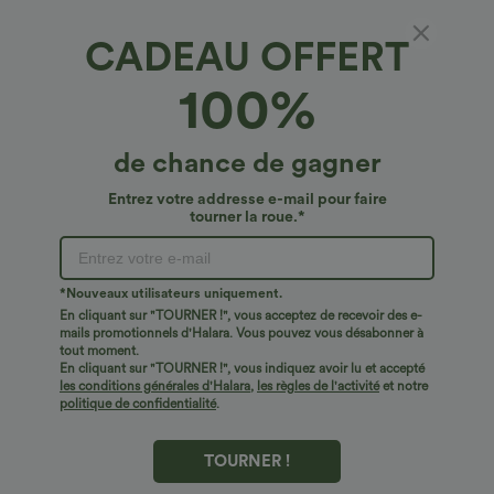
CADEAU OFFERT
100%
de chance de gagner
Entrez votre addresse e-mail pour faire
tourner la roue.*
Oops!
Nous ne semblons pas pouvoir trouver la page que
*Nouveaux utilisateurs uniquement.
vous recherchez.
En cliquant sur "TOURNER !", vous acceptez de recevoir des e-
mails promotionnels d'Halara. Vous pouvez vous désabonner à
tout moment.
Acheter plus
En cliquant sur "TOURNER !", vous indiquez avoir lu et accepté
les conditions générales d'Halara
,
les règles de l'activité
et notre
politique de confidentialité
.
TOURNER !