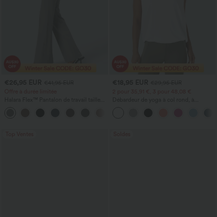
€26,95 EUR
€18,95 EUR
€41,95 EUR
€29,95 EUR
Offre à durée limitée
2 pour 35,91 €, 3 pour 48,08 €
Halara Flex™ Pantalon de travail taille
Débardeur de yoga à col rond, à
haute avec poche latérale arrière et
fronces, effet rafraîchissant - UPF50+
+13
légère coupe évasée
Top Ventes
Soldes