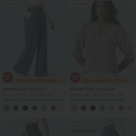
Top Ventes
Top Ventes
€29,95 EUR
€26,95 EUR
€41,95 EUR
€29,95 EUR
2 pour 48,08 €, 3 pour 66,34 €
Achetez-en 2 et économisez 20%
Halara Flex™ Pantalon de travail à taille
Blouse décontractée à col en V et
haute, jambe large, avec poches, en
manches courtes bouffantes
+21
maille gaufrée
Soldes
Soldes