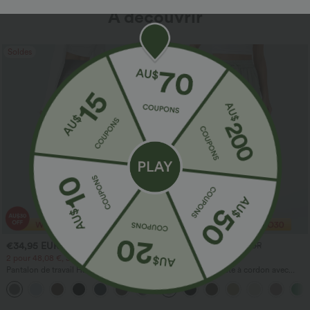
À découvrir
Soldes
Soldes
€34,95 EUR
€29,95 EUR
€50,95 EUR
€48,95 EUR
2 pour 48,08 €, 3 pour 66,34 €
Offre à durée limitée
Pantalon de travail Halara Flex™
Pantalon taille haute à cordon avec
DayStretch à taille haute, avec poches et
poches, jambe large et coupe ample,
+24
coupe droite
style décontracté, effet lin