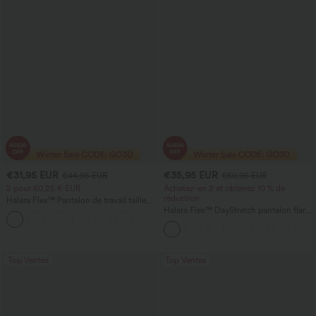
€31,95 EUR
€35,95 EUR
€44,95 EUR
€50,95 EUR
2 pour 60,25 € EUR
Achetez-en 2 et obtenez 10 % de
réduction
Halara Flex™ Pantalon de travail taille
haute sculptant la silhouette, gainant la
Halara Flex™ DayStretch pantalon flare
+10
taille, avec poches, jambe large en
de travail, taille mi-haute, poche latérale
micro-gaufre
zippée
Top Ventes
Top Ventes