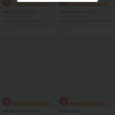
€41,95 EUR
€34,95 EUR
€71,95 EUR
€50,95 EUR
Offre à durée limitée
2 pour 60,25 € EUR
Halara Flex™ Jeans délavés
DayStretch pantalon décontracté taille
décontractés, coupe baggy à jambe
haute avec poches et coupe droite
+5
large, taille basse asymétrique, poches
zippées
Soldes
Top Ventes
€36,95 EUR
€24,95 EUR
€57,95 EUR