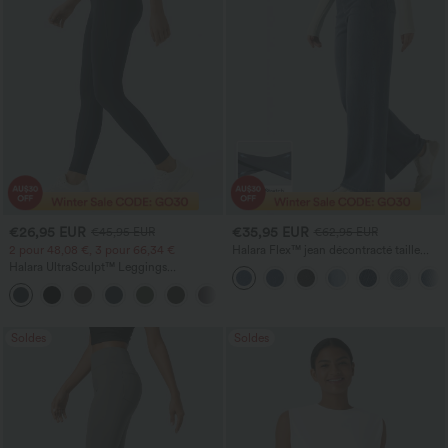
€26,95 EUR
€35,95 EUR
€45,95 EUR
€62,95 EUR
2 pour 48,08 €, 3 pour 66,34 €
Halara Flex™ jean décontracté taille
haute à effet gainant, coupe large, avec
Halara UltraSculpt™ Leggings
poches
d'entraînement sculptants taille haute,
+16
effet ventre plat, avec poche
Soldes
Soldes