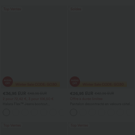
du ventre et poche
Top Ventes
Soldes
€36,95 EUR
€26,95 EUR
€48,95 EUR
€42,95 EUR
2 pour 72,42 €, 3 pour 106,50 €
Offre à durée limitée
Halara Flex™ Jeans bootcut
Pantalon décontracté en velours côtelé,
décontractés taille haute, effet délavé,
taille mi-haute, poche zippée
+5
avec poches
Top Ventes
Top Ventes