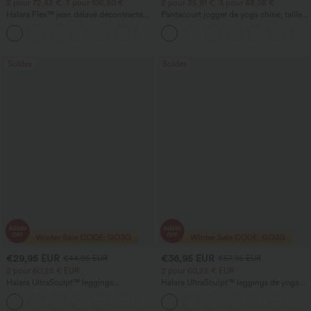
2 pour 72,42 €, 3 pour 106,50 €
2 pour 35,91 €, 3 pour 48,08 €
Halara Flex™ jean délavé décontracté
Pantacourt jogger de yoga chiné, taille
taille haute à poches, coupe baggy à
haute, à fronces, avec poches.
+2
jambe large
Soldes
Soldes
€29,95 EUR
€36,95 EUR
€44,95 EUR
€57,95 EUR
2 pour 60,25 € EUR
2 pour 60,25 € EUR
Halara UltraSculpt™ leggings
Halara UltraSculpt™ leggings de yoga
d'entraînement taille haute — fronces
taille haute, gainants avec contrôle du
+11
liftantes pour le fessier, maintien gainant
ventre, coupe bootcut, à poches