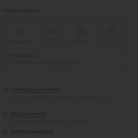
Unsere Angebote
r
Kostenloser
Kostenloser
Sondergutschein
Sondergutschein
Versand
Versand
CODE: GO30
30 AU$ Rabatt auf Bestellungen ab 97,00 €
Lieferung an Australia
Kostenloser Standardversand bei einer Bestellung über
€60,26 EUR
Rückgaberecht
Einfache Rückgabe innerhalb von 30 Tagen
Einfache Bezahlung