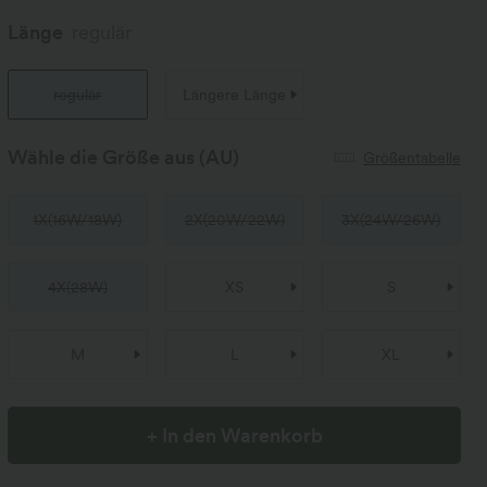
Länge
regulär
regulär
Längere Länge
Wähle die Größe aus
(AU)
Größentabelle
1X
(
16W/18W
)
2X
(
20W/22W
)
3X
(
24W/26W
)
4X
(
28W
)
XS
S
M
L
XL
+ In den Warenkorb