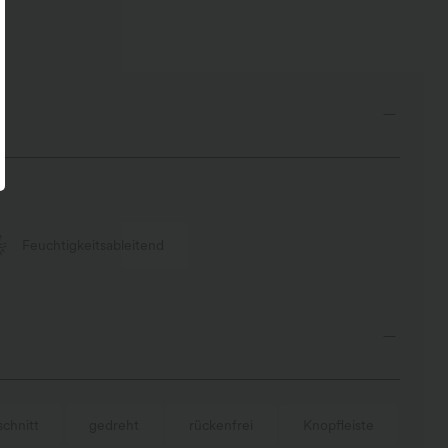
Feuchtigkeitsableitend
chnitt
gedreht
rückenfrei
Knopfleiste