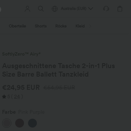
Australia
(
EUR
)
Oberteile
Shorts
Röcke
Kleider
Jacken & Mäntel
SoftlyZero™ Airy*
Ausgeschnittene Tasche 2-in-1 Plus
Size Barre Ballett Tanzkleid
€24,95 EUR
€54,95 EUR
5
(
24
)
Farbe
Pink Purple