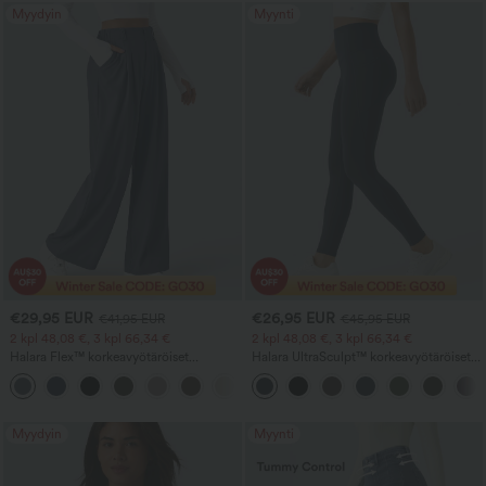
Myydyin
Myynti
€29,95 EUR
€26,95 EUR
€41,95 EUR
€45,95 EUR
2 kpl 48,08 €, 3 kpl 66,34 €
2 kpl 48,08 €, 3 kpl 66,34 €
Halara Flex™ korkeavyötäröiset
Halara UltraSculpt™ korkeavyötäröiset,
työhousut vohvelikankaasta, taskuilla ja
vatsaa muotoilevat treenileggingsit
+21
leveillä lahkeilla
taskulla
Myydyin
Myynti