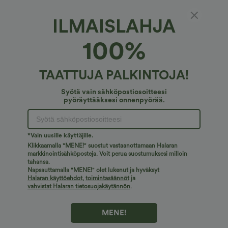
ILMAISLAHJA
100%
TAATTUJA PALKINTOJA!
Syötä vain sähköpostiosoitteesi
pyöräyttääksesi onnenpyörää.
Ups!
Emme löydä etsimääsi sivua.
*Vain uusille käyttäjille.
Klikkaamalla "MENE!" suostut vastaanottamaan Halaran
markkinointisähköposteja. Voit perua suostumuksesi milloin
tahansa.
Osta lisää
Napsauttamalla "MENE!" olet lukenut ja hyväksyt
Halaran käyttöehdot
,
toimintasäännöt
ja
vahvistat Halaran tietosuojakäytännön
.
MENE!