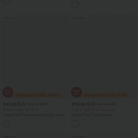
+11
muotoileva ja taskullinen
taskuilla, pesty, rento bootcut-malli
Myydyin
Myydyin
€31,95 EUR
€35,95 EUR
€44,95 EUR
€50,95 EUR
2 kpl hintaan 60,25 €
Osta 2, saat 10 % alennusta
Halara Flex™ korkeavyötäröiset, vartaloa
Halara Flex™ DayStretch
muokkaavat työhousut, jotka kaventavat
keskikorkeavyötäröiset housut, sivulla
+10
vyötäröä, taskuilla, leveillä lahkeilla ja
vetoketjullinen tasku ja työtyylinen
mikrovahvelipinnalla
levenevä leikkaus
Myynti
Myydyin