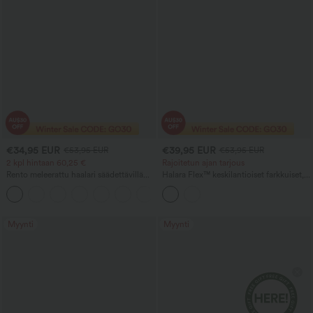
€34,95 EUR
€39,95 EUR
€53,95 EUR
€53,95 EUR
2 kpl hintaan 60,25 €
Rajoitetun ajan tarjous
Rento meleerattu haalari säädettävillä
Halara Flex™ keskilantioiset farkkuiset,
olkaimilla, rypytetyllä yläosalla, leveillä
rennot pallomaiset jogger-housut
+9
lahkeilla ja taskuilla - Easy Peezy
taskuilla
Myynti
Myynti