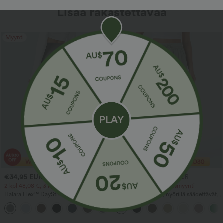
Lisää rakastettavaa
Myynti
Myynti
€34,95 EUR
€29,95 EUR
€50,95 EUR
€48,95 EUR
2 kpl 48,08 €, 3 kpl 66,34 €
Rajoitetun ajan alennusmyynti
Halara Flex™ DayStretch
Korkeavyötäröiset, nyörillä säädettävät
korkeavyötäröiset työhousut, joissa on
taskulliset leveälahkeiset rennot housut
+24
taskut ja suorat lahkeet
pellavamaisella tuntumalla