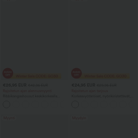
€26,95 EUR
€24,95 EUR
€42,95 EUR
€29,95 EUR
Rajoitetun ajan alennusmyynti
Rajoitetun ajan tarjous
Ribbikangashousut keskikorkealla
Korkeavyötäröiset, nyörikiristettävät,
vyötäröllä ja vetoketjullisella taskulla –
leveälahkeiset housut
+4
rento malli
pellavasekoitteesta, taskuilla
Myynti
Myydyin