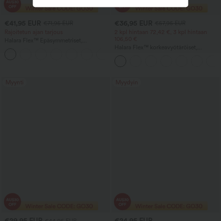
€41,95 EUR
€36,95 EUR
€71,95 EUR
€57,95 EUR
Rajoitetun ajan tarjous
2 kpl hintaan 72,42 €, 3 kpl hintaan
106,50 €
Halara Flex™ Epäsymmetriset,
matalavyötäröiset farkut
Halara Flex™ korkeavyötäröiset,
+5
vetoketjutaskuilla, baggy-istuvuus,
taskulliset baggy-farkut leveillä lahkeilla,
leveät lahkeet, pesty, rento
pesty, rento
Myynti
Myydyin
€29,95 EUR
€24,95 EUR
€44,95 EUR