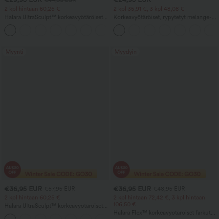
2 kpl hintaan 60,25 €
2 kpl 35,91 €, 3 kpl 48,08 €
Halara UltraSculpt™ korkeavyötäröiset
Korkeavyötäröiset, rypytetyt melange-
treenileggingsit – rypytetty, nostava
joogajoggerit taskuilla (pedal-pushers-
+11
takapuoli, vatsan muotoilu, taskut ja
tyyli)
muotoileva istuvuus
Myynti
Myydyin
€36,95 EUR
€36,95 EUR
€57,95 EUR
€48,95 EUR
2 kpl hintaan 60,25 €
2 kpl hintaan 72,42 €, 3 kpl hintaan
106,50 €
Halara UltraSculpt™ korkeavyötäröiset
bootcut-joogaleggingsit – vatsaa
Halara Flex™ korkeavyötäröiset farkut