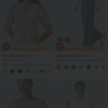
€26,95 EUR
€35,95 EUR
€29,95 EUR
€62,95 EUR
Osta 2, säästä 20 %
Halara Flex™ korkeavyötäröiset farkut,
vatsaa muotoileva tuki, leveät lahkeet ja
Rento V-kaula-aukollinen pusero lyhyillä
taskut
puff-hihoilla
Myydyin
Myynti