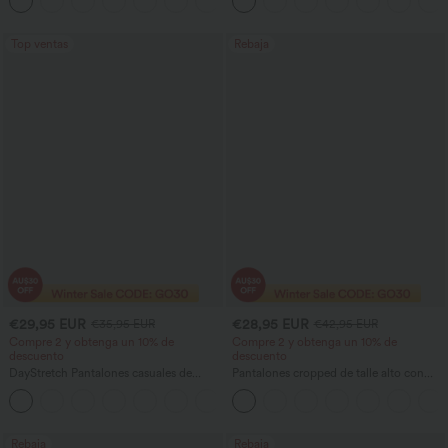
+3
barril
ancha, efecto lavado
Top ventas
Rebaja
€29,95 EUR
€28,95 EUR
€35,95 EUR
€42,95 EUR
Compre 2 y obtenga un 10% de
Compre 2 y obtenga un 10% de
descuento
descuento
DayStretch Pantalones casuales de
Pantalones cropped de talle alto con
cintura alta con pernera tipo barril y
bolsillos con cremallera y efecto lino
+5
bolsillos
Rebaja
Rebaja