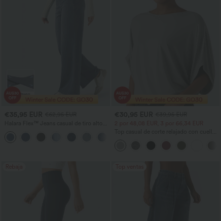
€35,95 EUR
€30,95 EUR
€62,95 EUR
€39,95 EUR
Halara Flex™ Jeans casual de tiro alto
2 por 48,08 EUR, 3 por 66,34 EUR
con control abdominal, pernera ancha y
Top casual de corte relajado con cuello
bolsillos
redondo y mangas murciélago.
Rebaja
Top ventas