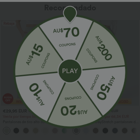
Recomendado
Rebaja
Rebaja
€29,95 EUR
€34,95 EUR
€48,95 EUR
€50,95 EUR
Venta por tiempo limitado
2 por 48,08 EUR, 3 por 66,34 EUR
Pantalones de tiro alto con cordón y
Halara Flex™ DayStretch pantalones de
bolsillos, pernera ancha, holgados y de
trabajo de tiro alto, pernera recta y con
+15
estilo casual con tacto de lino.
bolsillos