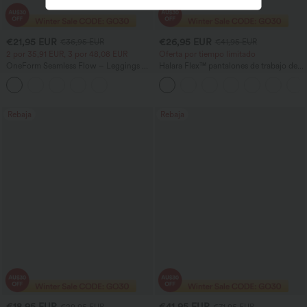
€21,95 EUR
€26,95 EUR
€36,95 EUR
€41,95 EUR
2 por 35,91 EUR, 3 por 48,08 EUR
Oferta por tiempo limitado
OneForm Seamless Flow – Leggings de
Halara Flex™ pantalones de trabajo de
yoga sin costuras, tiro medio, control de
cintura alta con bolsillo lateral trasero y
abdomen y realce de glúteos
ligera campana
Rebaja
Rebaja
€18,95 EUR
€41,95 EUR
€29,95 EUR
€71,95 EUR