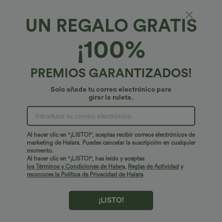
UN REGALO GRATIS
¡100%
PREMIOS GARANTIZADOS!
Solo añade tu correo electrónico para
girar la ruleta.
¡Ups!
No podemos encontrar la página que estás buscando.
Al hacer clic en "¡LISTO!", aceptas recibir correos electrónicos de
marketing de Halara. Puedes cancelar la suscripción en cualquier
momento.
Seguir comprando
Al hacer clic en "¡LISTO!", has leído y aceptas
los Términos y Condiciones de Halara
,
Reglas de Actividad
y
reconoces la Política de Privacidad de Halara
.
¡LISTO!