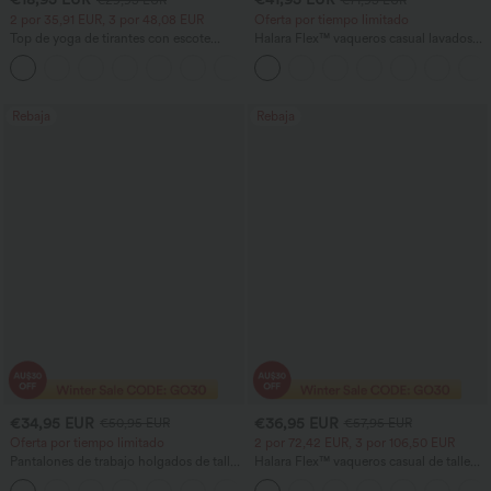
2 por 35,91 EUR, 3 por 48,08 EUR
Oferta por tiempo limitado
Top de yoga de tirantes con escote
Halara Flex™ vaqueros casual lavados
redondo, fruncido y tacto fresco -
asimétricos de tiro bajo con bolsillos
+16
UPF50+
con cremallera, corte baggy y pierna
ancha
Rebaja
Rebaja
€34,95 EUR
€36,95 EUR
€50,95 EUR
€57,95 EUR
Oferta por tiempo limitado
2 por 72,42 EUR, 3 por 106,50 EUR
Pantalones de trabajo holgados de talle
Halara Flex™ vaqueros casual de talle
medio con bolsillos y pernera estilo
alto con bolsillos, estilo baggy de pierna