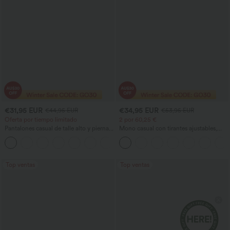
€31,95 EUR
€34,95 EUR
€44,95 EUR
€53,95 EUR
Oferta por tiempo limitado
2 por 60,25 €
Pantalones casual de talle alto y pierna
Mono casual con tirantes ajustables,
recta con tacto de lino y bolsillos
fruncidos, pierna ancha, tejido jaspeado
+4
y bolsillos - Easy Peezy
Top ventas
Top ventas