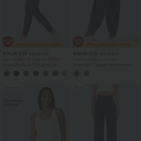
€26,95 EUR
€39,95 EUR
€45,95 EUR
€53,95 EUR
2 por 48,08 EUR, 3 por 66,34 EUR
Oferta por tiempo limitado
Halara UltraSculpt™ leggings de
Halara Flex™ joggers estilo balloon
entrenamiento de talle alto con control
casual en denim de tiro medio con
+16
abdominal, efecto moldeador y bolsillos
bolsillos
Top ventas
Rebaja