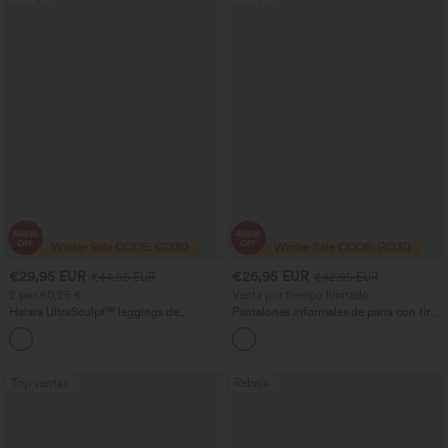
€29,95 EUR
€26,95 EUR
€44,95 EUR
€42,95 EUR
2 por 60,25 €
Venta por tiempo limitado
Halara UltraSculpt™ leggings de
Pantalones informales de pana con tiro
entrenamiento moldeadores de talle alto
medio y bolsillos con cremallera
+11
con fruncido trasero que realza los
glúteos, control de abdomen y bolsillos
Top ventas
Rebaja