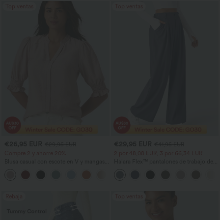
Top ventas
Top ventas
€26,95 EUR
€29,95 EUR
€29,95 EUR
€41,95 EUR
Compre 2 y ahorre 20%
2 por 48,08 EUR, 3 por 66,34 EUR
Blusa casual con escote en V y mangas
Halara Flex™ pantalones de trabajo de
cortas abullonadas
cintura alta con bolsillos, pernera ancha
y tejido waffle
Rebaja
Top ventas