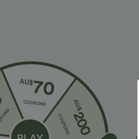
Más para amar
€24,95 EUR
€34,95 EUR
€45,95 EUR
€50,95 EUR
Falda mini plisada a rayas 2-
2 por 48,08 EUR, 3 por 66,34
V
en-1 para pickleball, tiro bajo
EUR
P
con cordón y bolsillos
Halara Flex™ DayStretch
c
pantalones de trabajo de tiro
a
+28
alto, pernera recta y con
c
bolsillos
S