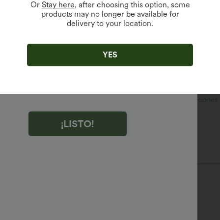
Or
Stay here
, after choosing this option, some
products may no longer be available for
delivery to your location.
r clic en "¡LISTO!", aceptas recibir correos electrónicos de
ng de Halara. Puedes cancelar la suscripción en cualquier
YES
to.
r clic en "¡LISTO!", has leído y aceptas
minos y Condiciones de Halara
,
Reglas de Actividad
y
es la Política de Privacidad de Halara
.
Globo
Elasticidad media
Elástico en 4 direcciones
¡LISTO!