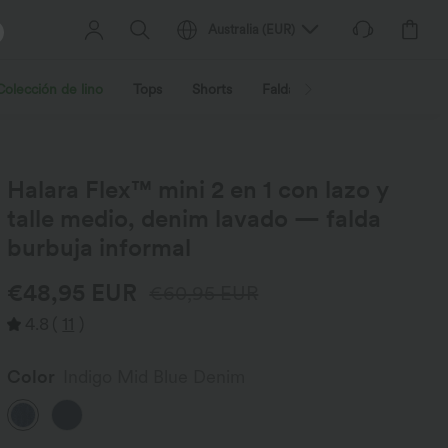
Australia
(
EUR
)
Colección de lino
Tops
Shorts
Faldas
Vestidos
Ropa 
Halara Flex™ mini 2 en 1 con lazo y
talle medio, denim lavado — falda
burbuja informal
€48,95 EUR
€60,95 EUR
4.8
(
11
)
Color
Indigo Mid Blue Denim