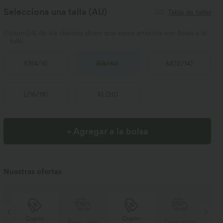
Selecciona una talla
(AU)
Tabla de tallas
{num}}% de los clientes dicen que estos artículos son fieles a la
talla.
XS
(
4/6
)
S
(
8/10
)
M
(
12/14
)
L
(
16/18
)
XL
(
20
)
+ Agregar a la bolsa
Nuestras ofertas
Cupón
Cupón
s
Envío gratis
Envío gratis