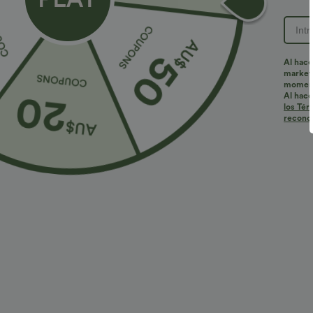
ID de producto: 02689909
Al hace
marketi
Ajuste y características
momen
Al hace
los Tér
reconoc
Cintura plana
Casual
Mini
Tiro medio
Materiales y cuidados
Materiales
60% algodón, 32% poliéster y 8% elastano
Cuidado
Lavado a máquina en agua fría