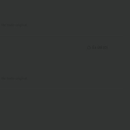
Ver texto original
Es útil
(
0
)
Ver texto original