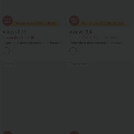
€30,95 EUR
€24,95 EUR
2 pour 59,03 € EUR
2 pour 47,10 €, 3 pour 64,99 €
Jupe maxi décontractée taille haute à
Débardeur décontracté à encolure
cordon, effet lin
carrée avec soutien-gorge intégré,
bonnets B-E
Soldes
Top Ventes