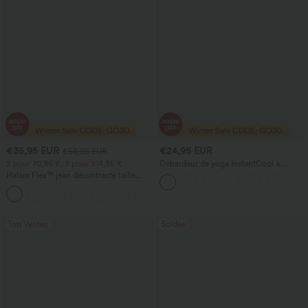
€35,95 EUR
€24,95 EUR
€53,95 EUR
2 pour 70,96 €, 3 pour 104,35 €
Débardeur de yoga InstantCool à
encolure en U et ourlet arrondi –
Halara Flex™ jean décontracté taille
UPF50+
haute à pan croisé, effet gainant pour le
+1
ventre, coupe droite, avec poches
Top Ventes
Soldes