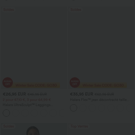
Soldes
Soldes
€26,95 EUR
€35,95 EUR
€45,95 EUR
€62,95 EUR
2 pour 47,10 €, 3 pour 64,99 €
Halara Flex™ jean décontracté taille
haute à effet gainant, coupe large, avec
Halara UltraSculpt™ Leggings
poches
d'entraînement sculptants taille haute,
+16
effet ventre plat, avec poche
Soldes
Top Ventes