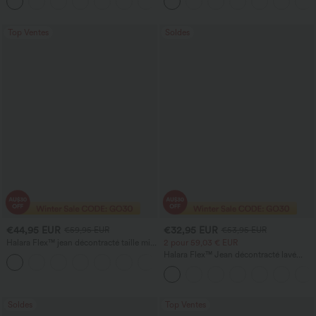
rapide et toucher frais, avec poches —
anti‑froissage
UPF40+
Top Ventes
Soldes
€44,95 EUR
€32,95 EUR
€59,95 EUR
€53,95 EUR
Halara Flex™ jean décontracté taille mi-
2 pour 59,03 € EUR
haute, effet délavé, coupe baggy à
Halara Flex™ Jean décontracté lavé
jambe large, avec poches
taille haute à poche croisée
Soldes
Top Ventes