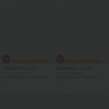
Soldes
Soldes
€33,95 EUR
€32,95 EUR
€53,95 EUR
€49,95 EUR
2 pour 59,03 € EUR
Offre à durée limitée
Combinaison décontractée chinée à
Pantalon de travail ample taille mi-
bretelles réglables, fronces et jambes
haute, coupe « barrel » (jambe en forme
+9
larges, avec poches — facile comme
de tonneau) avec poches
tout
Soldes
Top Ventes