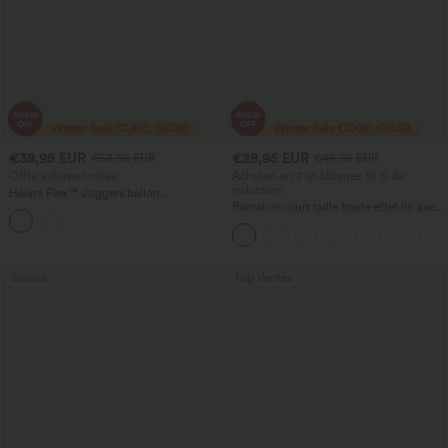
€38,95 EUR
€28,95 EUR
€53,95 EUR
€42,95 EUR
Offre à durée limitée
Achetez-en 2 et obtenez 10 % de
réduction
Halara Flex™ Joggers ballon
décontractés en jean, taille mi-haute,
Pantalon court taille haute effet lin avec
avec poches
poche zippée
Soldes
Top Ventes