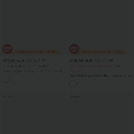
€17,95 EUR
€28,95 EUR
€29,95 EUR
€35,95 EUR
2 pour 35,18 €, 3 pour 47,10 €
Achetez-en 2 et obtenez 10 % de
réduction
Haut décontracté à col en V et manches
longues
DayStretch pantalon décontracté taille
+1
haute à jambe en forme de tonneau
avec poches
Soldes
Soldes