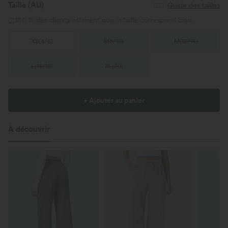
Taille
(AU)
Guide des tailles
100 % des clients estiment que la taille correspond bien.
XS
(
4/6
)
S
(
8/10
)
M
(
12/14
)
L
(
16/18
)
XL
(
20
)
+ Ajouter au panier
À découvrir