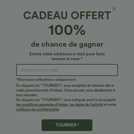
CADEAU OFFERT
SpeedWave™*
100%
SpeedWave™ Brassière de sport à fermeture
éclair, maintien moyen, séchage rapide
5
(
15
)
de chance de gagner
€27,95 EUR
€33,95 EUR
Entrez votre addresse e-mail pour faire
tourner la roue.*
*Nouveaux utilisateurs uniquement.
En cliquant sur "TOURNER !", vous acceptez de recevoir des e-
mails promotionnels d'Halara. Vous pouvez vous désabonner à
tout moment.
En cliquant sur "TOURNER !", vous indiquez avoir lu et accepté
les conditions générales d'Halara
,
les règles de l'activité
et notre
politique de confidentialité
.
TOURNER !