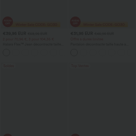
€39,95 EUR
€31,95 EUR
€58,95 EUR
€45,95 EUR
2 pour 70,96 €, 3 pour 104,35 €
Offre à durée limitée
Halara Flex™ Jean décontracté taille
Pantalon décontracté taille haute à
haute, jambe droite, délavé, avec poches
jambe droite, effet lin, avec poches
+3
Soldes
Top Ventes