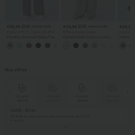
€32,95 EUR
€29,95 EUR
€28,95
€49,95 EUR
€48,95 EUR
2 pour 47,10 €, 3 pour 64,99 €
Offre à durée limitée
2 pour 47
Pantalon de travail Halara Flex™
Pantalon taille haute à cordon
Halara Fl
DayStretch à taille haute, avec
avec poches, jambe large et
à taille h
+24
poches et coupe droite
coupe ample, style décontracté,
poches, e
effet lin
Nos offres
Coupon
Livraison
Coupon
Livraison
spécial
gratuite
spécial
gratuite
CODE : GO30
30 AU$ de réduction sur les commandes de 95,00
€ et plus