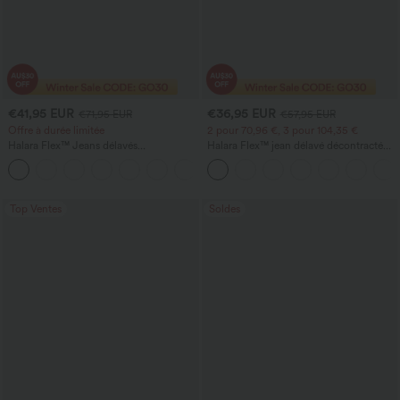
€41,95 EUR
€36,95 EUR
€71,95 EUR
€57,95 EUR
Offre à durée limitée
2 pour 70,96 €, 3 pour 104,35 €
Halara Flex™ Jeans délavés
Halara Flex™ jean délavé décontracté
décontractés, coupe baggy à jambe
taille haute à poches, coupe baggy à
+5
large, taille basse asymétrique, poches
jambe large
zippées
Top Ventes
Soldes