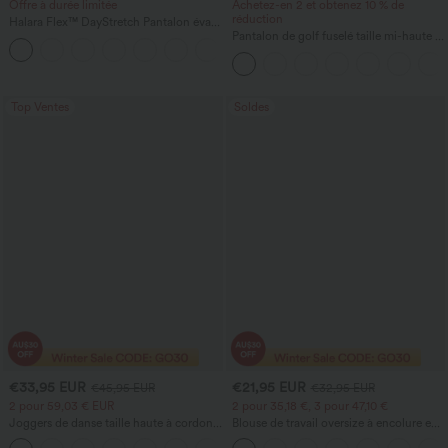
Offre à durée limitée
Achetez-en 2 et obtenez 10 % de
réduction
Halara Flex™ DayStretch Pantalon évasé
taille haute à poches pour le travail
Pantalon de golf fuselé taille mi-haute à
+13
cordon, ourlet incurvé, séchage rapide,
avec poches — UPF40+
Top Ventes
Soldes
€33,95 EUR
€21,95 EUR
€45,95 EUR
€32,95 EUR
2 pour 59,03 € EUR
2 pour 35,18 €, 3 pour 47,10 €
Joggers de danse taille haute à cordon,
Blouse de travail oversize à encolure en
effet froncé, coupe fuselée, à séchage
V, manches courtes, en tissu