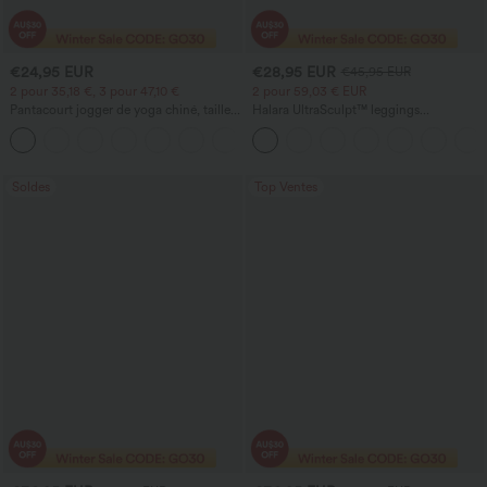
€24,95 EUR
€28,95 EUR
€45,95 EUR
2 pour 35,18 €, 3 pour 47,10 €
2 pour 59,03 € EUR
Pantacourt jogger de yoga chiné, taille
Halara UltraSculpt™ leggings
haute, à fronces, avec poches.
d'entraînement taille haute — fronces
+4
liftantes pour le fessier, maintien gainant
du ventre et poche
Soldes
Top Ventes