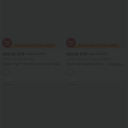
€25,95 EUR
€21,95 EUR
€42,95 EUR
€36,95 EUR
Offre à durée limitée
2 pour 35,18 €, 3 pour 47,10 €
Halara Flex™ Pantalon de travail taille
OneForm Seamless Flow — leggings de
haute avec poche latérale arrière et
yoga sans coutures, taille mi-haute, effet
+13
légère coupe évasée
gainant pour le ventre et liftant pour les
fesses
Soldes
Soldes