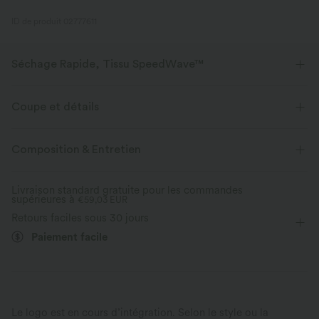
ID de produit 02777611
Séchage Rapide, Tissu SpeedWave™
Découvrez notre tissu ultra-soutenant et à séchage rapide pour vos
entraînements les plus intensifs.
Coupe et détails
Tissu respirant
Frais au toucher
Près du corps
Soutien-gorge intégré
Dos croisé
Composition & Entretien
Col dégagé
Découpes
Dos nu
Braguette zippée
Séchage rapide
Maintien moyen
Livraison standard gratuite pour les commandes
supérieures à
Course à pied
€59,03 EUR
Sous la poitrine
Sans manches
Retours faciles sous 30 jours
Haute élasticité
Élasticité quatre directions
Paiement facile
Maintien moyen
Le logo est en cours d’intégration. Selon le style ou la