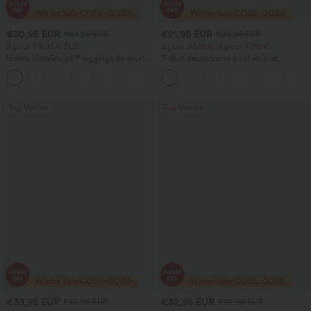
€30,95 EUR
€21,95 EUR
€48,95 EUR
€25,95 EUR
2 pour 59,03 € EUR
2 pour 35,18 €, 3 pour 47,10 €
Halara UltraSculpt™ leggings de sport
T-shirt décontracté à col en V et
taille haute sculptants — rehaussement
manches courtes
+15
fessier, maintien du ventre, avec poche
Top Ventes
Top Ventes
€33,95 EUR
€32,95 EUR
€45,95 EUR
€42,95 EUR