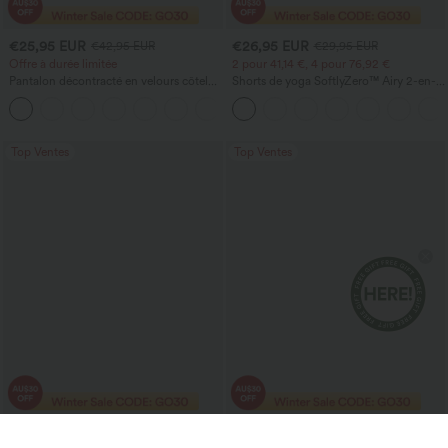
€25,95 EUR
€26,95 EUR
€42,95 EUR
€29,95 EUR
Offre à durée limitée
2 pour 41,14 €, 4 pour 76,92 €
Pantalon décontracté en velours côtelé,
Shorts de yoga SoftlyZero™ Airy 2-en-1
taille haute, poches, jambe droite et
InstantCool, super taille haute, 7" avec
+6
coupe ample (baggy)
poches
Top Ventes
Top Ventes
€42,95 EUR
€33,95 EUR
€45,95 EUR
€45,95 EUR