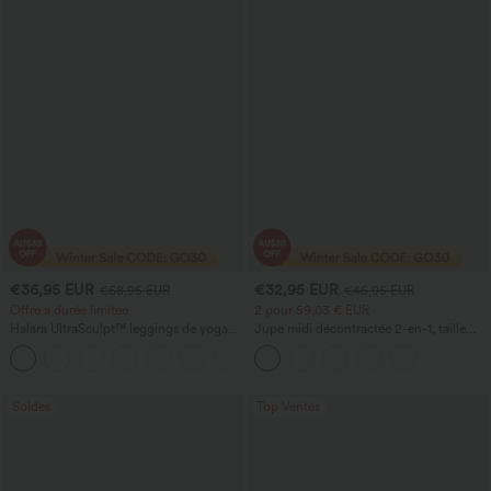
€36,95 EUR
€32,95 EUR
€58,95 EUR
€45,95 EUR
Offre à durée limitée
2 pour 59,03 € EUR
Halara UltraSculpt™ leggings de yoga
Jupe midi décontractée 2-en-1, taille
taille haute, coupe évasée, effet froncé
haute à effet gainant, froncée avec
rehausseur de fesses, gainant et
ourlet arrondi, en polaire et PU
sculptant le ventre, avec poches
Soldes
Top Ventes