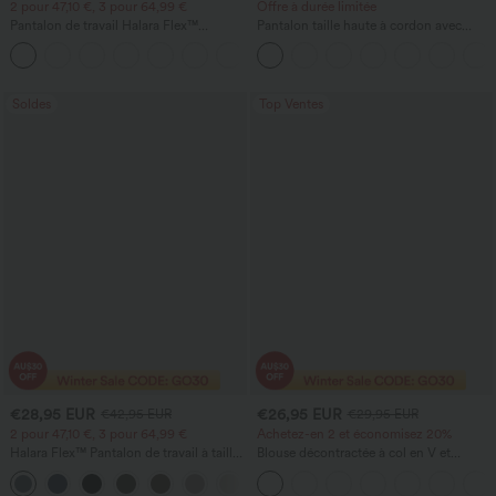
2 pour 47,10 €, 3 pour 64,99 €
Offre à durée limitée
Pantalon de travail Halara Flex™
Pantalon taille haute à cordon avec
DayStretch à taille haute, avec poches et
poches, jambe large et coupe ample,
+24
coupe droite
style décontracté, effet lin
Soldes
Top Ventes
€28,95 EUR
€26,95 EUR
€42,95 EUR
€29,95 EUR
2 pour 47,10 €, 3 pour 64,99 €
Achetez-en 2 et économisez 20%
Halara Flex™ Pantalon de travail à taille
Blouse décontractée à col en V et
haute, jambe large, avec poches, en
manches courtes bouffantes
+21
maille gaufrée