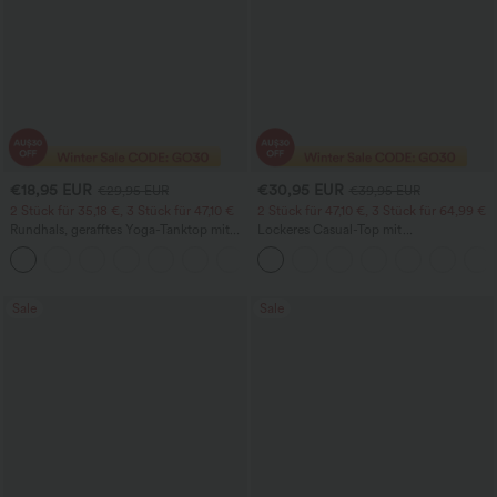
€18,95 EUR
€30,95 EUR
€29,95 EUR
€39,95 EUR
2 Stück für 35,18 €, 3 Stück für 47,10 €
2 Stück für 47,10 €, 3 Stück für 64,99 €
Rundhals, gerafftes Yoga-Tanktop mit
Lockeres Casual-Top mit
Cool-Touch-Effekt – UPF50+
Rundhalsausschnitt und
+16
Fledermausärmeln
Sale
Sale