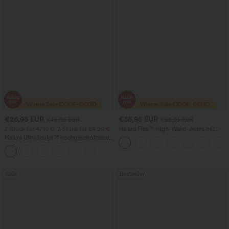
€26,95 EUR
€35,95 EUR
€45,95 EUR
€62,95 EUR
2 Stück für 47,10 €, 3 Stück für 64,99 €
Halara Flex™ High-Waist-Jeans mit
Bauchkontrolle, weitem Bein und
Halara UltraSculpt™ hochgeschnittene,
Taschen
bauchformende Trainingsleggings mit
+16
Tasche
Sale
Bestseller