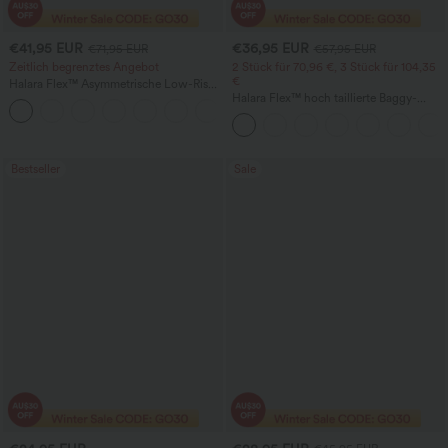
€41,95 EUR
€36,95 EUR
€71,95 EUR
€57,95 EUR
Zeitlich begrenztes Angebot
2 Stück für 70,96 €, 3 Stück für 104,35
€
Halara Flex™ Asymmetrische Low-Rise-
Jeans mit Reißverschlusstaschen,
Halara Flex™ hoch taillierte Baggy-
+5
Baggy-Stil, weitem Bein, gewaschen,
Jeans mit Taschen, weitem Bein,
lässig
stonewashed, lässig
Bestseller
Sale