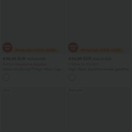
€36,95 EUR
€32,95 EUR
€58,95 EUR
€45,95 EUR
Zeitlich begrenztes Angebot
2 Stück für 59,03 €
Halara UltraSculpt™ High-Waist Yoga-
High-Waist, bauchformender, geraffter
Flare-Leggings mit gerafftem Po-Lift,
Midirock mit geschwungenem Saum, 2-
Bauchkontrolle, formender Passform
in-1 Fleece/PU, lässig
und Taschen
Sale
Bestseller