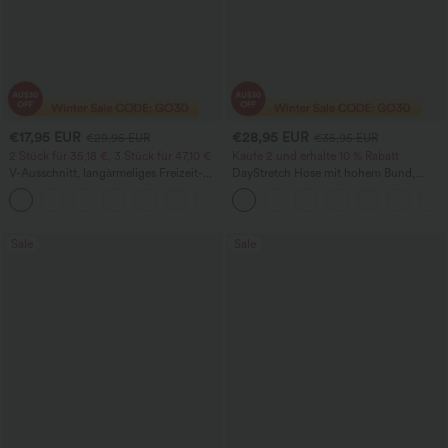
€17,95 EUR
€28,95 EUR
€29,95 EUR
€35,95 EUR
2 Stück für 35,18 €, 3 Stück für 47,10 €
Kaufe 2 und erhalte 10 % Rabatt
V-Ausschnitt, langärmeliges Freizeit-
DayStretch Hose mit hohem Bund,
Top
Barrel-Leg und Taschen
+1
Sale
Sale