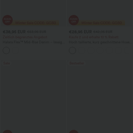
€38,95 EUR
€28,95 EUR
€53,95 EUR
€42,95 EUR
Zeitlich begrenztes Angebot
Kaufe 2 und erhalte 10 % Rabatt
Halara Flex™ Mid-Rise Denim – lässige
Hoch taillierte, kurz geschnittene Hose
Ballon-Jogger mit Taschen
mit Reißverschlusstasche in Leinenoptik
Sale
Bestseller