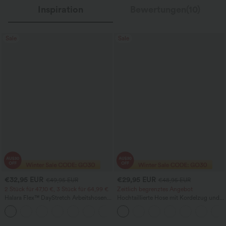
Inspiration
Bewertungen(10)
Sale
Sale
€32,95 EUR
€29,95 EUR
€49,95 EUR
€48,95 EUR
2 Stück für 47,10 €, 3 Stück für 64,99 €
Zeitlich begrenztes Angebot
Halara Flex™ DayStretch Arbeitshosen
Hochtaillierte Hose mit Kordelzug und
mit hoher Taille, Taschen und geradem
Taschen, weitem Bein, lässig und locker
+24
Bein
in Leinenoptik