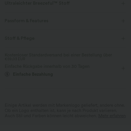
Ultraleichter Breezeful™ Stoff
Mache jede Bewegung mühelos. Dies ist unser leichtester Stoff, der
schnell trocknet, um zusätzlichen Komfort zu bieten.
Passform & Features
Vier-Wege-Stretch
Atmungsaktiv
flacher Bund
Seitentaschen
Plissiert
überziehen
Stoff & Pflege
lässig
bodenlang
mit hohem Bund
weites Bein
Ultraleichtgewicht
schnelltrocknend
Kostenloser Standardversand bei einer Bestellung über
€59,03 EUR
Mittlere Dehnung
Vier-Wege-Stretch
Lockerer Passform
Feuchtigkeitsableitend
Einfache Rückgabe innerhalb von 30 Tagen
Einfache Bezahlung
Einige Artikel werden mit Markenlogo geliefert, andere ohne.
Ob ein Logo enthalten ist, kann je nach Produkt variieren.
Auch Stil und Farben können leicht abweichen.
Mehr erfahren