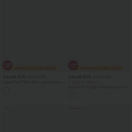
€44,95 EUR
€32,95 EUR
€59,95 EUR
€53,95 EUR
Halara Flex™ Mid-Rise – gewaschene,
2 Stück für 59,03 €
lässige Baggy-Jeans mit weitem Bein
Halara Flex™ High-Waisted-Jeans mit
und Taschen
Crossover-Tasche, gewaschener Used-
Look, lässiger Schnitt
Sale
Bestseller