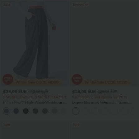
Sale
Bestseller
€28,95 EUR
€26,95 EUR
€42,95 EUR
€29,95 EUR
2 Stück für 47,10 €, 3 Stück für 64,99 €
Kaufen Sie 2 und sparen Sie 20 %
Halara Flex™ High-Waist-Workhose aus
Legere Bluse mit V-Ausschnitt und
Waffelstrick mit Taschen und weitem
kurzen Puffärmeln
+21
Bein
Sale
Sale