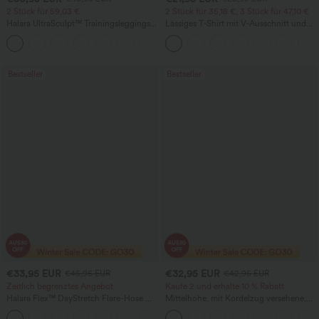
2 Stück für 59,03 €
2 Stück für 35,18 €, 3 Stück für 47,10 €
Halara UltraSculpt™ Trainingsleggings
Lässiges T‑Shirt mit V‑Ausschnitt und
mit hoher Taille – formend, Po-Lifting,
kurzen Ärmeln
+15
Bauchkontrolle und mit Taschen
Bestseller
Bestseller
€33,95 EUR
€32,95 EUR
€45,95 EUR
€42,95 EUR
Zeitlich begrenztes Angebot
Kaufe 2 und erhalte 10 % Rabatt
Halara Flex™ DayStretch Flare-Hose mit
Mittelhohe, mit Kordelzug versehene,
hohem Bund und Taschen für die Arbeit
schnelltrocknende Golfhose mit schmal
+13
zulaufendem Schnitt, abgerundetem