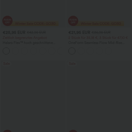
€25,95 EUR
€21,95 EUR
€42,95 EUR
€36,95 EUR
Zeitlich begrenztes Angebot
2 Stück für 35,18 €, 3 Stück für 47,10 €
Halara Flex™ hoch geschnittene
OneForm Seamless Flow Mid-Rise
Arbeitshose mit Gesäßtasche und leicht
Yoga-Leggings - mittelhoher Bund,
+13
ausgestelltem Bein
bauchformend und mit Po-Lifting-
Effekt
Sale
Sale