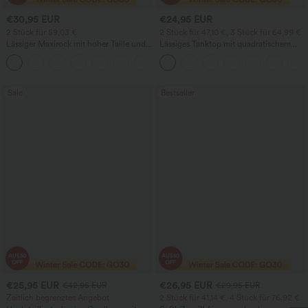
€30,95 EUR
€24,95 EUR
2 Stück für 59,03 €
2 Stück für 47,10 €, 3 Stück für 64,99 €
Lässiger Maxirock mit hoher Taille und
Lässiges Tanktop mit quadratischem
Kordelzug in Leinenoptik
Ausschnitt und integriertem BH,
Körbchengrößen B-E
Sale
Bestseller
€25,95 EUR
€26,95 EUR
€42,95 EUR
€29,95 EUR
Zeitlich begrenztes Angebot
2 Stück für 41,14 €, 4 Stück für 76,92 €