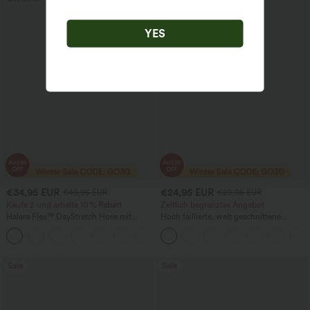
YES
€34,95 EUR
€24,95 EUR
€49,95 EUR
€29,95 EUR
Kaufe 2 und erhalte 10 % Rabatt
Zeitlich begrenztes Angebot
Halara Flex™ DayStretch Hose mit
Hoch taillierte, weit geschnittene
mittlerer Bundhöhe, seitlicher
Freizeithose aus Leinenmischung mit
+12
Reißverschlusstasche und
Kordelzug und Taschen
Work‑Flare‑Schnitt
Sale
Sale