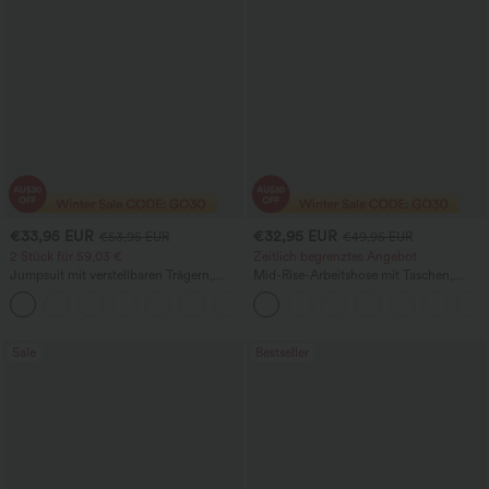
€33,95 EUR
€32,95 EUR
€53,95 EUR
€49,95 EUR
2 Stück für 59,03 €
Zeitlich begrenztes Angebot
Jumpsuit mit verstellbaren Trägern,
Mid-Rise-Arbeitshose mit Taschen,
gerafftem Detail, weitem Bein und
Barrel-Leg und weiter Passform
+9
meliertem Stoff, lässig, mit Taschen -
Easy Peezy
Sale
Bestseller