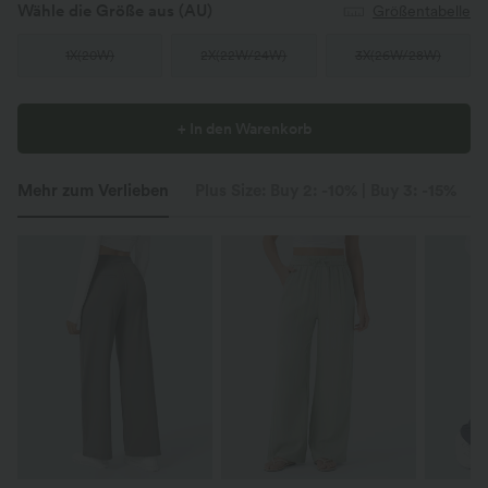
Wähle die Größe aus
(AU)
Größentabelle
1X
(
20W
)
2X
(
22W/24W
)
3X
(
26W/28W
)
+ In den Warenkorb
Mehr zum Verlieben
Plus Size: Buy 2: -10% | Buy 3: -15%