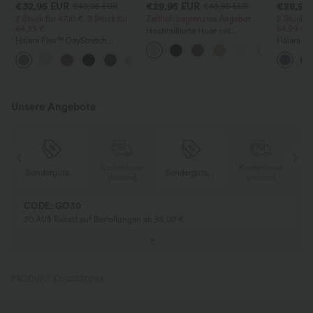
€32,95 EUR
€29,95 EUR
€28,95
€49,95 EUR
€48,95 EUR
2 Stück für 47,10 €, 3 Stück für
Zeitlich begrenztes Angebot
2 Stück fü
64,99 €
64,99 €
Hochtaillierte Hose mit
Halara Flex™ DayStretch
Kordelzug und Taschen, weitem
Halara Fl
Arbeitshosen mit hoher Taille,
Bein, lässig und locker in
Workhose 
+24
Taschen und geradem Bein
Leinenoptik
Taschen 
Unsere Angebote
er
Kostenloser
Kostenloser
Sondergutschein
Sondergutschein
Versand
Versand
CODE: GO30
30 AU$ Rabatt auf Bestellungen ab 95,00 €
PRODUKT ID: 02820263