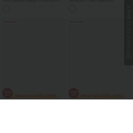
Hoch taillierte, lässige Cordhose mit
SoftlyZero™ Airy, superhoch
Taschen, geradem Bein und weitem,
geschnittene 2-in-1 InstantCool Yoga-
+6
baggy-inspiriertem Schnitt aus
Shorts 7" mit Taschen
$200
flauschigem Cord
GEWINNE BIS ZU
Bestseller
Bestseller
€42,95 EUR
€33,95 EUR
€45,95 EUR
€45,95 EUR
Kaufe 2 und erhalte 10 % Rabatt
Lässiger Pullover mit U-Boot-Ausschnitt
und Fledermausärmeln.
Halara Flex™ Bermuda-Shorts mit hoher
Taille aus gewaschenem Denim, lässig,
mit Taschen und aufgekrempeltem
Saum