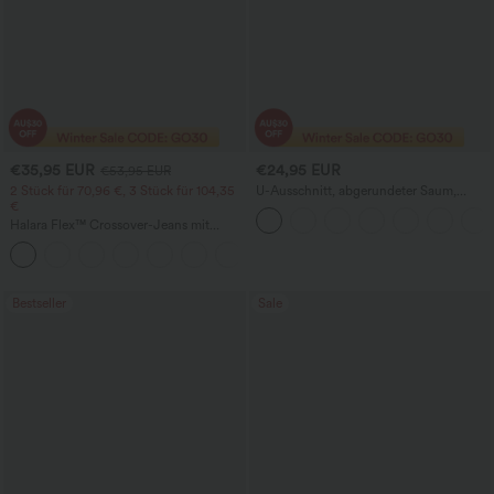
€35,95 EUR
€24,95 EUR
€53,95 EUR
2 Stück für 70,96 €, 3 Stück für 104,35
U-Ausschnitt, abgerundeter Saum,
€
InstantCool Yoga-Trägertop – UPF50+
Halara Flex™ Crossover-Jeans mit
hohem Bund, taillenformend, lässigem
+1
geradem Bein und Taschen
Bestseller
Sale