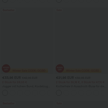
Saum und Taschen – UPF 40+
Bestseller
Sale
€33,95 EUR
€21,95 EUR
€45,95 EUR
€32,95 EUR
2 Stück für 59,03 €
2 Stück für 35,18 €, 3 Stück für 47,10 €
Jogger mit hohem Bund, Kordelzug
Knitterfreie V-Ausschnitt-Bluse für die
und Raffung, schmal zulaufend,
Arbeit, kurzärmelig und oversized
schnelltrocknend mit kühlendem Griff,
mit Taschen - UPF40+
Bestseller
Sale