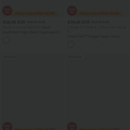
€25,95 EUR
€39,95 EUR
€45,95 EUR
€57,95 EUR
Kaufe 2 und erhalte 10 % Rabatt
2 Stück für 70,96 €, 3 Stück für 104,35
€
DayStretch High-Waist Yogahose mit
hohem Bund, Bauchstütze, weitem Bein,
Halara Flex™ lässige Cargo-Jeans,
+6
lässiger Passform und Taschen
mittelhoher Bund, gerades Bein, mit
Taschen
Bestseller
Bestseller