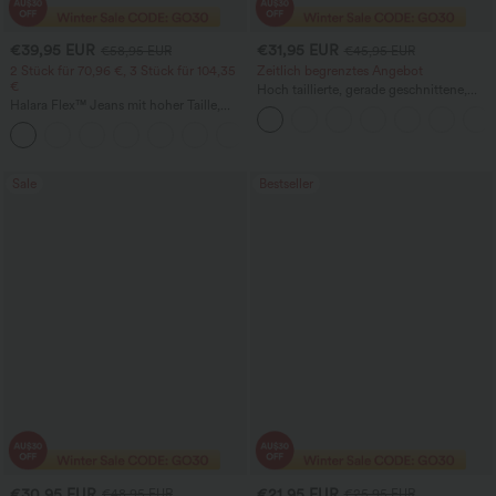
€39,95 EUR
€31,95 EUR
€58,95 EUR
€45,95 EUR
2 Stück für 70,96 €, 3 Stück für 104,35
Zeitlich begrenztes Angebot
€
Hoch taillierte, gerade geschnittene,
Halara Flex™ Jeans mit hoher Taille,
legere Leinen-Optik-Hose mit Taschen
Taschen, geradem Bein und Used-Look
+3
Sale
Bestseller
€30,95 EUR
€21,95 EUR
€48,95 EUR
€25,95 EUR