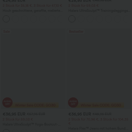
€24,95 EUR
€28,95 EUR
€45,95 EUR
2 Stück für 35,18 €, 3 Stück für 47,10 €
2 Stück für 59,03 €
Hoch geschnittene, geraffte, melierte
Halara UltraSculpt™ Trainingsleggings
Yoga-Pedal-Pusher-Joggers mit
mit hohem Bund – raffende Push-up-
+4
Taschen
Po-Form, Bauchkontrolle, Taschen und
formende Passform
Sale
Bestseller
€36,95 EUR
€36,95 EUR
€57,95 EUR
€48,95 EUR
2 Stück für 59,03 €
2 Stück für 70,96 €, 3 Stück für 104,35
€
Halara UltraSculpt™ Yoga-Bootcut-
Leggings mit hoher Taille,
Halara Flex™ Jeans mit hohem Bund