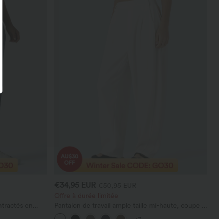
€34,95 EUR
€50,95 EUR
Offre à durée limitée
ntractés en
Pantalon de travail ample taille mi-haute, coupe «
barrel » (jambe en forme de tonneau) avec