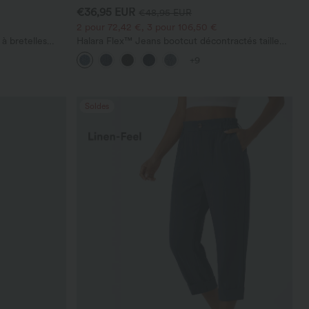
€36,95 EUR
€48,95 EUR
2 pour 72,42 €, 3 pour 106,50 €
à bretelles
Halara Flex™ Jeans bootcut décontractés taille
s, avec poches
haute, effet délavé, avec poches
+9
Soldes