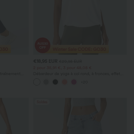
€18,95 EUR
€29,95 EUR
2 pour 35,91 €, 3 pour 48,08 €
ntraînement
Débardeur de yoga à col rond, à fronces, effet
e plat, avec
rafraîchissant - UPF50+
+20
Soldes