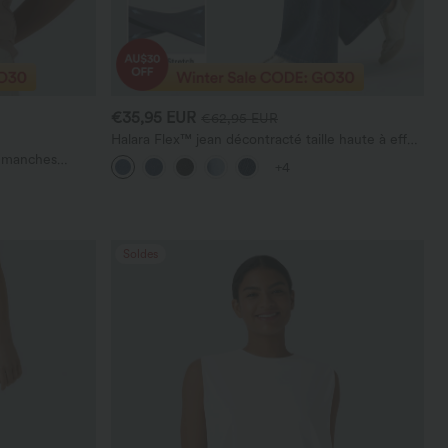
€35,95 EUR
€62,95 EUR
Halara Flex™ jean décontracté taille haute à effet
gainant, coupe large, avec poches
t manches
+4
Soldes