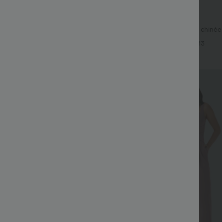
€34,95 EUR
€44,95 EUR
€53,95 EUR
€ EUR
2 pour 60,25 € EUR
ulpt™ leggings d'entraînement
Combinaison décontractée chinée 
ronces liftantes pour le fessier,
réglables, fronces et jambes large
+15
+13
nt du ventre et poche
— facile comme tout
Soldes