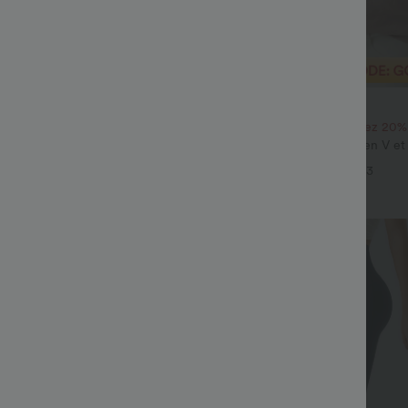
€26,95 EUR
€48,95 EUR
€29,95 EUR
imitée
Achetez-en 2 et économisez 20%
 haute à cordon avec poches,
Blouse décontractée à col en V e
 coupe ample, style décontracté,
courtes bouffantes
+19
+3
Soldes