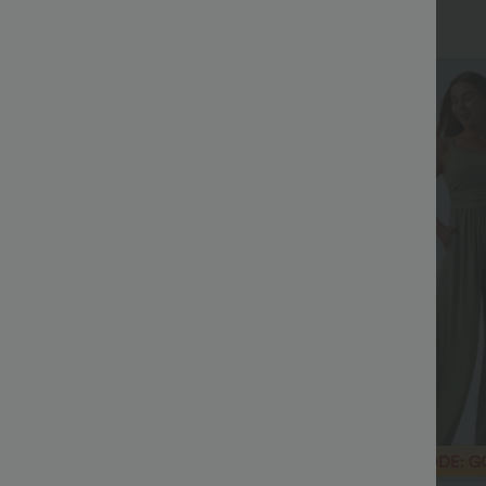
+27
Soldes