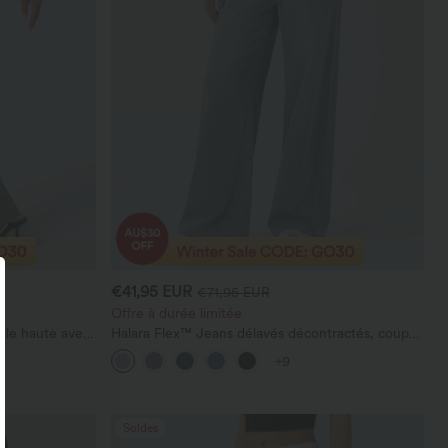
€41,95 EUR
€71,95 EUR
Offre à durée limitée
ille haute avec
Halara Flex™ Jeans délavés décontractés, coupe
oupe évasée
baggy à jambe large, taille basse asymétrique,
+9
poches zippées
Soldes