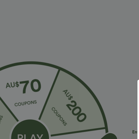
€21,95 EUR
€36,95 EUR
€36,95 EUR
2 pour 35,91 €, 3 pour 48,08 €
2 pour 72,42 €
OneForm Seamless Flow — leggings de yoga
Halara Flex™ je
sans coutures, taille mi-haute, effet gainant pour
à poches, coup
le ventre et liftant pour les fesses
Ent
Soldes
Soldes