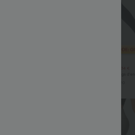
€26,95 EUR
€39,95 EUR
€45,95 EUR
, 3 pour 66,34 €
2 pour 48,08 €, 3 pour 66,34 €
é à encolure ronde, manches
Halara UltraSculpt™ Leggings d'e
et coupe ample
sculptants taille haute, effet ventr
+5
+20
poche
Soldes