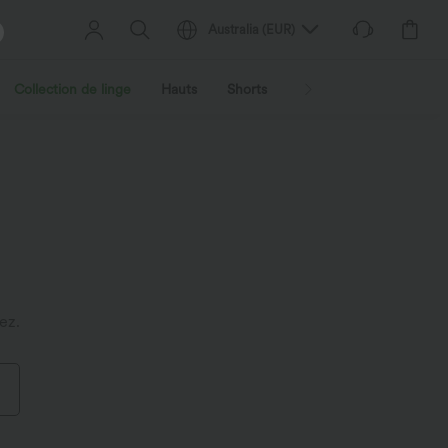
Australia
(
EUR
)
Collection de linge
Hauts
Shorts
Jupes
Robes
V
ez.