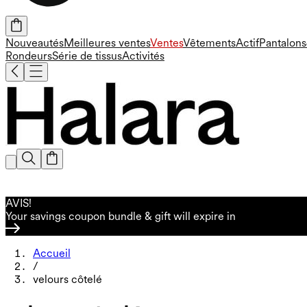
Nouveautés
Meilleures ventes
Ventes
Vêtements
Actif
Pantalons
Rondeurs
Série de tissus
Activités
AVIS!
Your savings coupon bundle & gift will expire in
Accueil
/
velours côtelé