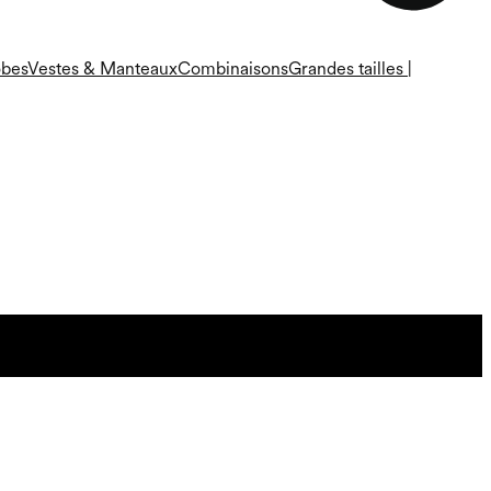
bes
Vestes & Manteaux
Combinaisons
Grandes tailles |