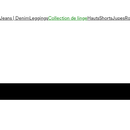
Jeans | Denim
Leggings
Collection de linge
Hauts
Shorts
Jupes
Ro