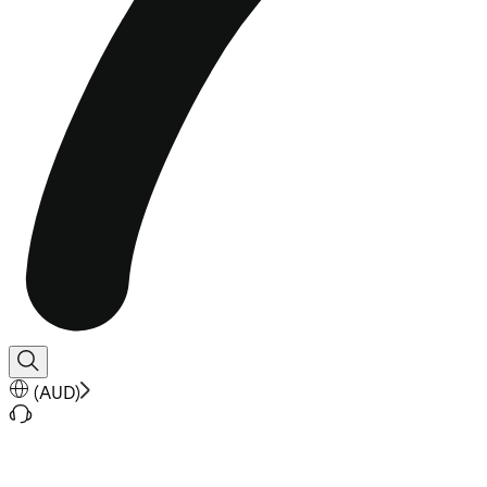
(
AUD
)