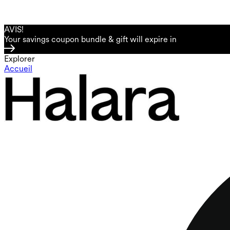
AVIS!
Your savings coupon bundle & gift will expire in
Explorer
Accueil