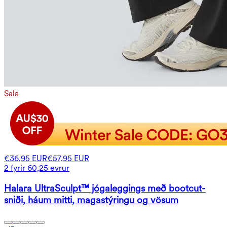
Sala
€36,95 EUR
€57,95 EUR
2 fyrir 60,25 evrur
Halara UltraSculpt™ jógaleggings með bootcut-
sniði, háum mitti, magastýringu og vösum