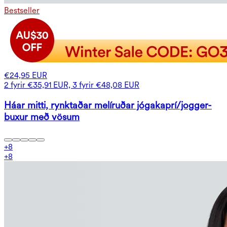
Bestseller
€24,95 EUR
2 fyrir €35,91 EUR, 3 fyrir €48,08 EUR
Háar mitti, rynktaðar melíruðar jógakaprí/jogger-
buxur með vösum
+
8
+
8