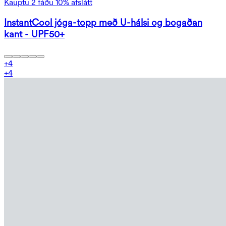
Kauptu 2 fáðu 10% afslátt
InstantCool jóga-topp með U-hálsi og bogaðan
kant - UPF50+
+
4
+
4