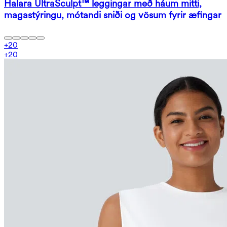
Halara UltraSculpt™ leggingar með háum mitti,
magastýringu, mótandi sniði og vösum fyrir æfingar
+
20
+
20