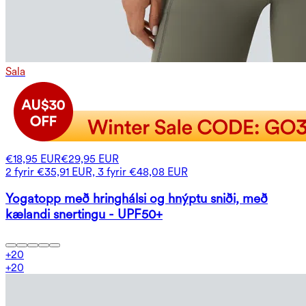
Sala
€18,95 EUR
€29,95 EUR
2 fyrir €35,91 EUR, 3 fyrir €48,08 EUR
Yogatopp með hringhálsi og hnýptu sniði, með
kælandi snertingu - UPF50+
+
20
+
20