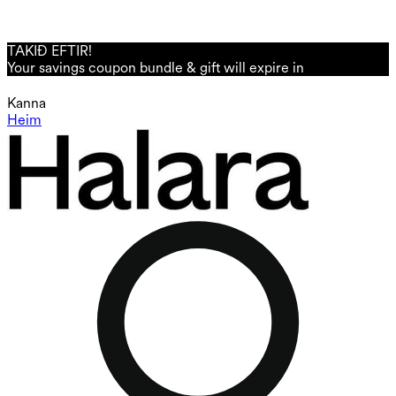
TAKIÐ EFTIR!
Your savings coupon bundle & gift will expire in
Kanna
Heim