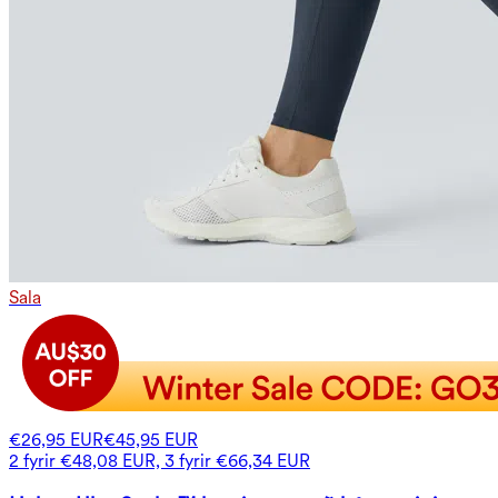
Sala
€26,95 EUR
€45,95 EUR
2 fyrir €48,08 EUR, 3 fyrir €66,34 EUR