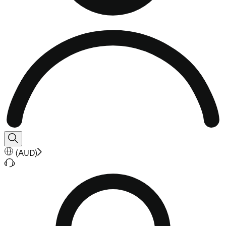
(
AUD
)