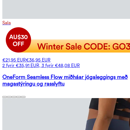
Sala
€21,95 EUR
€36,95 EUR
2 fyrir €35,91 EUR, 3 fyrir €48,08 EUR
OneForm Seamless Flow miðháar jógaleggings með
magastýringu og rasslyftu