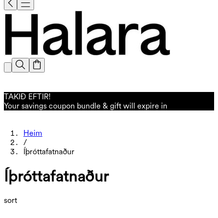
TAKIÐ EFTIR!
Your savings coupon bundle & gift will expire in
Heim
/
Íþróttafatnaður
Íþróttafatnaður
sort