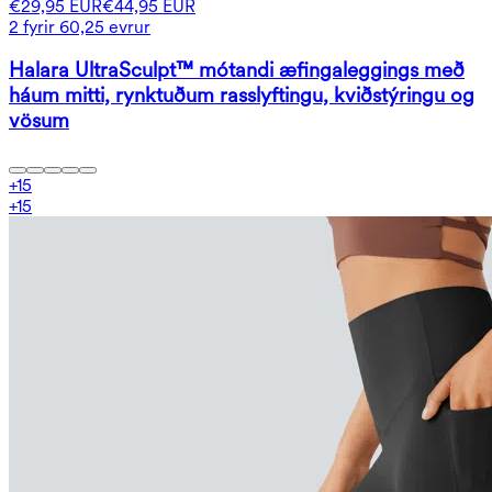
€29,95 EUR
€44,95 EUR
2 fyrir 60,25 evrur
Halara UltraSculpt™ mótandi æfingaleggings með
háum mitti, rynktuðum rasslyftingu, kviðstýringu og
vösum
+
15
+
15